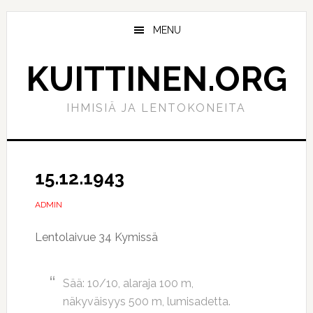
Hyppää
Hyppää
pääsisältöön
ensisijaiseen
MENU
sivupalkkiin
KUITTINEN.ORG
IHMISIÄ JA LENTOKONEITA
15.12.1943
ADMIN
Lentolaivue 34 Kymissä
Sää: 10/10, alaraja 100 m,
näkyväisyys 500 m, lumisadetta.