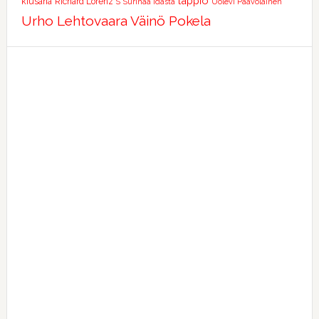
tappio
kiusana
Richard Lorenz
S
Surinaa idästä
Uolevi Paavolainen
Urho Lehtovaara
Väinö Pokela