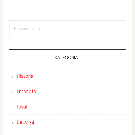
Ensisijainen
Etsi
sivupalkki
sivustolta
KATEGORIAT
Historia
Ilmasota
Kirjat
LeLv 34