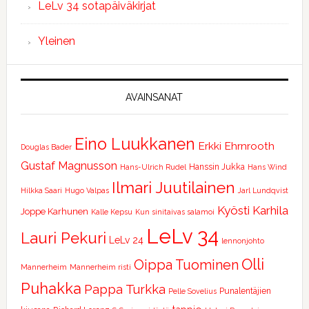
LeLv 34 sotapäiväkirjat
Yleinen
AVAINSANAT
Eino Luukkanen
Erkki Ehrnrooth
Douglas Bader
Gustaf Magnusson
Hanssin Jukka
Hans-Ulrich Rudel
Hans Wind
Ilmari Juutilainen
Hilkka Saari
Hugo Valpas
Jarl Lundqvist
Kyösti Karhila
Joppe Karhunen
Kalle Kepsu
Kun sinitaivas salamoi
LeLv 34
Lauri Pekuri
LeLv 24
lennonjohto
Olli
Oippa Tuominen
Mannerheim
Mannerheim risti
Puhakka
Pappa Turkka
Punalentäjien
Pelle Sovelius