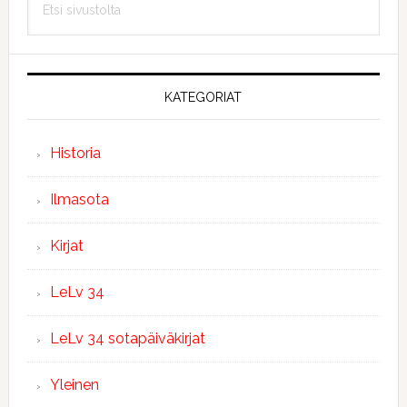
sivupalkki
sivustolta
KATEGORIAT
Historia
Ilmasota
Kirjat
LeLv 34
LeLv 34 sotapäiväkirjat
Yleinen