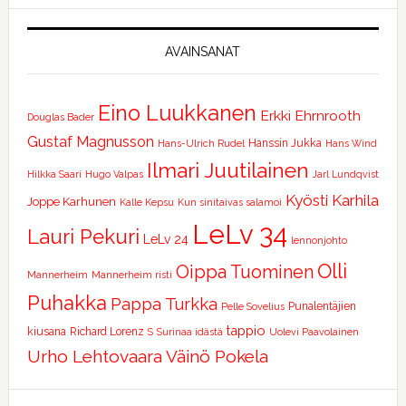
AVAINSANAT
Eino Luukkanen
Erkki Ehrnrooth
Douglas Bader
Gustaf Magnusson
Hanssin Jukka
Hans-Ulrich Rudel
Hans Wind
Ilmari Juutilainen
Hilkka Saari
Hugo Valpas
Jarl Lundqvist
Kyösti Karhila
Joppe Karhunen
Kalle Kepsu
Kun sinitaivas salamoi
LeLv 34
Lauri Pekuri
LeLv 24
lennonjohto
Olli
Oippa Tuominen
Mannerheim
Mannerheim risti
Puhakka
Pappa Turkka
Punalentäjien
Pelle Sovelius
tappio
kiusana
Richard Lorenz
S
Surinaa idästä
Uolevi Paavolainen
Urho Lehtovaara
Väinö Pokela