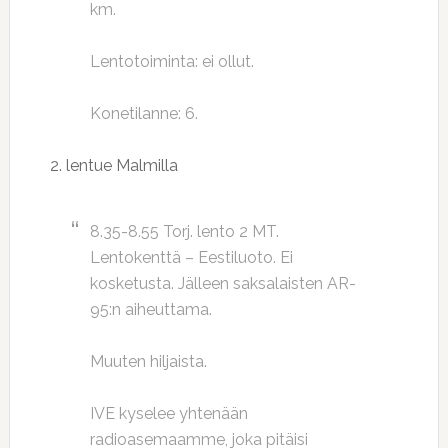
km.
Lentotoiminta: ei ollut.
Konetilanne: 6.
2. lentue Malmilla
8.35-8.55 Torj. lento 2 MT.
Lentokenttä – Eestiluoto. Ei
kosketusta. Jälleen saksalaisten AR-
95:n aiheuttama.
Muuten hiljaista.
IVE kyselee yhtenään
radioasemaamme, joka pitäisi