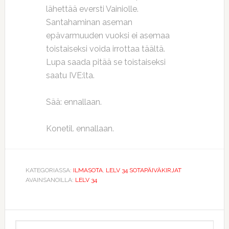
lähettää eversti Vainiolle.
Santahaminan aseman
epävarmuuden vuoksi ei asemaa
toistaiseksi voida irrottaa täältä.
Lupa saada pitää se toistaiseksi
saatu IVE:lta.
Sää: ennallaan.
Konetil. ennallaan.
KATEGORIASSA:
ILMASOTA
,
LELV 34 SOTAPÄIVÄKIRJAT
AVAINSANOILLA:
LELV 34
Ensisijainen
Etsi