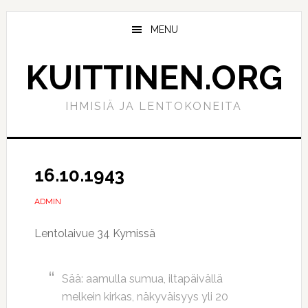
Hyppää
Hyppää
pääsisältöön
ensisijaiseen
MENU
sivupalkkiin
KUITTINEN.ORG
IHMISIÄ JA LENTOKONEITA
16.10.1943
ADMIN
Lentolaivue 34 Kymissä
Sää: aamulla sumua, iltapäivällä
melkein kirkas, näkyväisyys yli 20