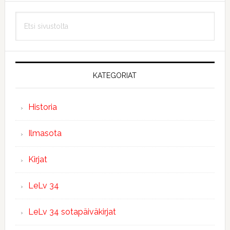
Ensisijainen
Etsi
sivupalkki
sivustolta
KATEGORIAT
Historia
Ilmasota
Kirjat
LeLv 34
LeLv 34 sotapäiväkirjat