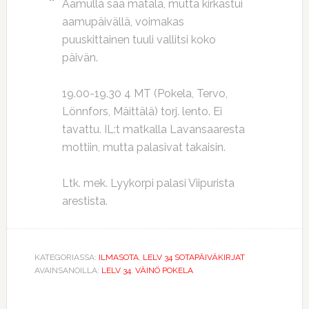
Aamulla sää matala, mutta kirkastui
aamupäivällä, voimakas
puuskittainen tuuli vallitsi koko
päivän.
19.00-19.30 4 MT (Pokela, Tervo,
Lönnfors, Mäittälä) torj. lento. Ei
tavattu. IL:t matkalla Lavansaaresta
mottiin, mutta palasivat takaisin.
Ltk. mek. Lyykorpi palasi Viipurista
arestista.
KATEGORIASSA:
ILMASOTA
,
LELV 34 SOTAPÄIVÄKIRJAT
AVAINSANOILLA:
LELV 34
,
VÄINÖ POKELA