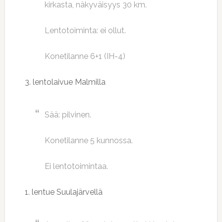
kirkasta, näkyväisyys 30 km.
Lentotoiminta: ei ollut.
Konetilanne 6+1 (IH-4)
3. lentolaivue Malmilla
Sää: pilvinen.
Konetilanne 5 kunnossa.
Ei lentotoimintaa.
1. lentue Suulajärvellä