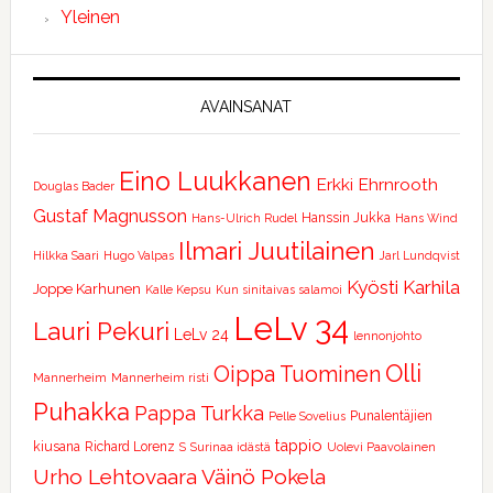
Yleinen
AVAINSANAT
Eino Luukkanen
Erkki Ehrnrooth
Douglas Bader
Gustaf Magnusson
Hanssin Jukka
Hans-Ulrich Rudel
Hans Wind
Ilmari Juutilainen
Hilkka Saari
Hugo Valpas
Jarl Lundqvist
Kyösti Karhila
Joppe Karhunen
Kalle Kepsu
Kun sinitaivas salamoi
LeLv 34
Lauri Pekuri
LeLv 24
lennonjohto
Olli
Oippa Tuominen
Mannerheim
Mannerheim risti
Puhakka
Pappa Turkka
Punalentäjien
Pelle Sovelius
tappio
kiusana
Richard Lorenz
S
Surinaa idästä
Uolevi Paavolainen
Urho Lehtovaara
Väinö Pokela