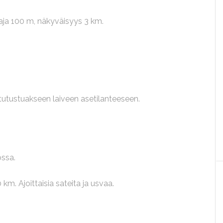
araja 100 m, näkyväisyys 3 km.
 tutustuakseen laiveen asetilanteeseen.
ssa.
km. Ajoittaisia sateita ja usvaa.