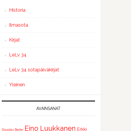
Historia
Ilmasota
Kirjat
LeLv 34
LeLv 34 sotapäiväkirjat
Yleinen
AVAINSANAT
Eino Luukkanen
Erkki
Douglas Bader