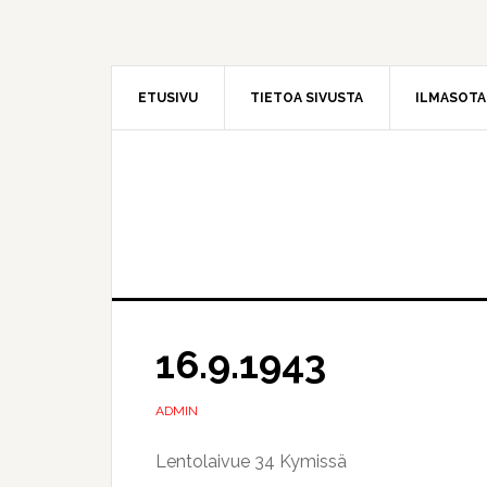
Hyppää
Hyppää
pääsisältöön
ensisijaiseen
sivupalkkiin
ETUSIVU
TIETOA SIVUSTA
ILMASOT
16.9.1943
ADMIN
Lentolaivue 34 Kymissä