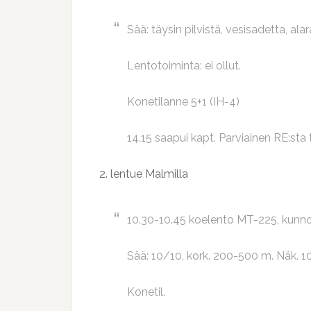
Sää: täysin pilvistä, vesisadetta, al
Lentotoiminta: ei ollut.
Konetilanne 5+1 (IH-4)
14.15 saapui kapt. Parviainen RE:sta
2. lentue Malmilla
10.30-10.45 koelento MT-225, kunno
Sää: 10/10, kork. 200-500 m. Näk. 10 
Konetil.