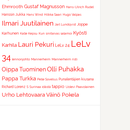
Ehrnrooth
Gustaf Magnusson
Hans-Ulrich Rudel
Hanssin Jukka
Hans Wind
Hilkka Saari
Hugo Valpas
Ilmari Juutilainen
Joppe
Jarl Lundqvist
Kyösti
Karhunen
Kalle Kepsu
Kun sinitaivas salamoi
LeLv
Lauri Pekuri
Karhila
LeLv 24
34
lennonjohto
Mannerheim
Mannerheim risti
Olli Puhakka
Oippa Tuominen
Pappa Turkka
Punalentäjien kiusana
Pelle Sovelius
tappio
Richard Lorenz
S
Surinaa idästä
Uolevi Paavolainen
Urho Lehtovaara
Väinö Pokela