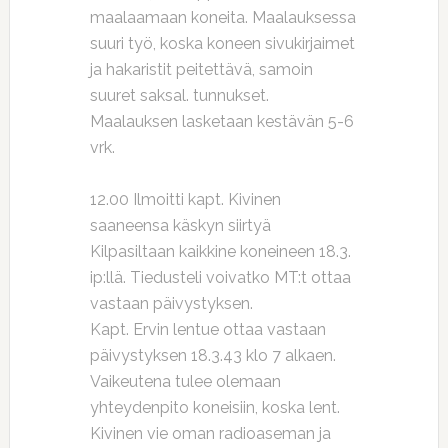
maalaamaan koneita. Maalauksessa
suuri työ, koska koneen sivukirjaimet
ja hakaristit peitettävä, samoin
suuret saksal. tunnukset.
Maalauksen lasketaan kestävän 5-6
vrk.
12.00 Ilmoitti kapt. Kivinen
saaneensa käskyn siirtyä
Kilpasiltaan kaikkine koneineen 18.3.
ip:llä. Tiedusteli voivatko MT:t ottaa
vastaan päivystyksen.
Kapt. Ervin lentue ottaa vastaan
päivystyksen 18.3.43 klo 7 alkaen.
Vaikeutena tulee olemaan
yhteydenpito koneisiin, koska lent.
Kivinen vie oman radioaseman ja