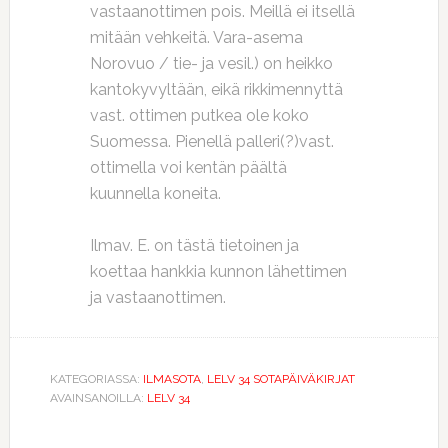
vastaanottimen pois. Meillä ei itsellä
mitään vehkeitä. Vara-asema
Norovuo / tie- ja vesil.) on heikko
kantokyvyltään, eikä rikkimennyttä
vast. ottimen putkea ole koko
Suomessa. Pienellä palleri(?)vast.
ottimella voi kentän päältä
kuunnella koneita.
Ilmav. E. on tästä tietoinen ja
koettaa hankkia kunnon lähettimen
ja vastaanottimen.
KATEGORIASSA:
ILMASOTA
,
LELV 34 SOTAPÄIVÄKIRJAT
AVAINSANOILLA:
LELV 34