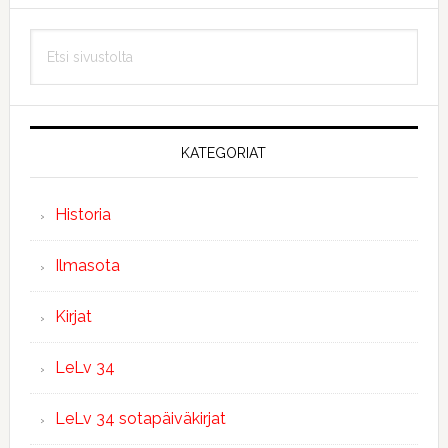
Ensisijainen
Etsi
sivupalkki
sivustolta
KATEGORIAT
Historia
Ilmasota
Kirjat
LeLv 34
LeLv 34 sotapäiväkirjat