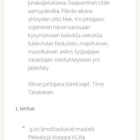
junakuljetuksena. Saapuminen Uttiin
aamupäivällä. Päivän aikana
yhteyden otto Mek. K:n johtajaan,
sopiminen hänen kanssaan
kysymykseen tulevista seikoista,
tukikohdan tiedustelu, majoituksen,
muonituksen, esik:n, työpajojen,
varastojen, viestiyhteyksien ym.
järjestely.
Siirron johtajana toimii kapt. Timo
Tanskanen.
1. lentue
9.00 ilmoittautuivat maalarit
Pekkala ja Kuoppa VL:lta