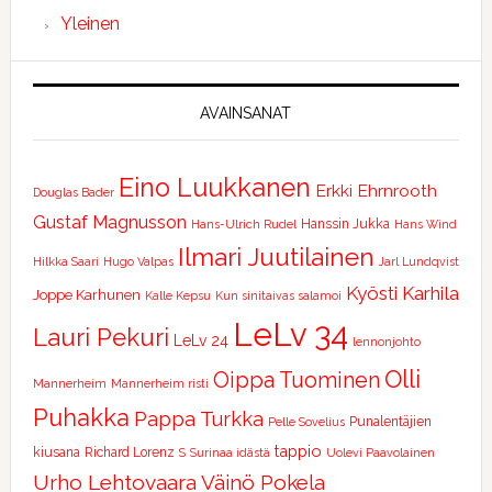
Yleinen
AVAINSANAT
Eino Luukkanen
Erkki Ehrnrooth
Douglas Bader
Gustaf Magnusson
Hanssin Jukka
Hans-Ulrich Rudel
Hans Wind
Ilmari Juutilainen
Hilkka Saari
Hugo Valpas
Jarl Lundqvist
Kyösti Karhila
Joppe Karhunen
Kalle Kepsu
Kun sinitaivas salamoi
LeLv 34
Lauri Pekuri
LeLv 24
lennonjohto
Olli
Oippa Tuominen
Mannerheim
Mannerheim risti
Puhakka
Pappa Turkka
Punalentäjien
Pelle Sovelius
tappio
kiusana
Richard Lorenz
S
Surinaa idästä
Uolevi Paavolainen
Urho Lehtovaara
Väinö Pokela