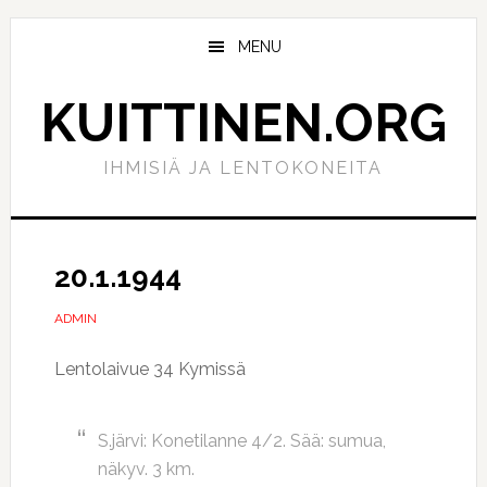
Hyppää
Hyppää
pääsisältöön
ensisijaiseen
MENU
sivupalkkiin
KUITTINEN.ORG
IHMISIÄ JA LENTOKONEITA
20.1.1944
ADMIN
Lentolaivue 34 Kymissä
S.järvi: Konetilanne 4/2. Sää: sumua,
näkyv. 3 km.