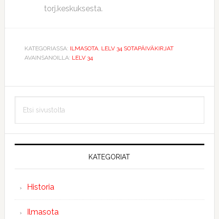
torj.keskuksesta.
KATEGORIASSA:
ILMASOTA
,
LELV 34 SOTAPÄIVÄKIRJAT
AVAINSANOILLA:
LELV 34
Ensisijainen
Etsi
sivupalkki
sivustolta
KATEGORIAT
Historia
Ilmasota