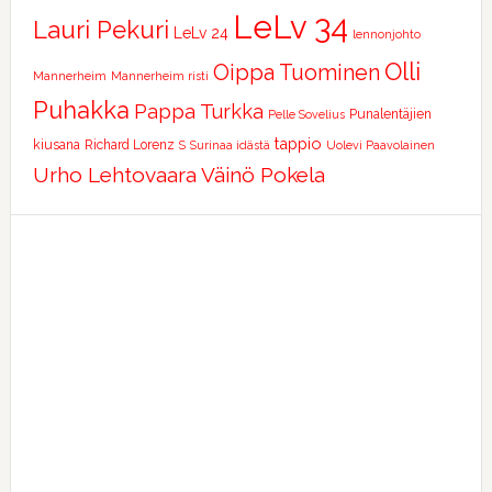
LeLv 34
Lauri Pekuri
LeLv 24
lennonjohto
Olli
Oippa Tuominen
Mannerheim
Mannerheim risti
Puhakka
Pappa Turkka
Punalentäjien
Pelle Sovelius
tappio
kiusana
Richard Lorenz
S
Surinaa idästä
Uolevi Paavolainen
Urho Lehtovaara
Väinö Pokela