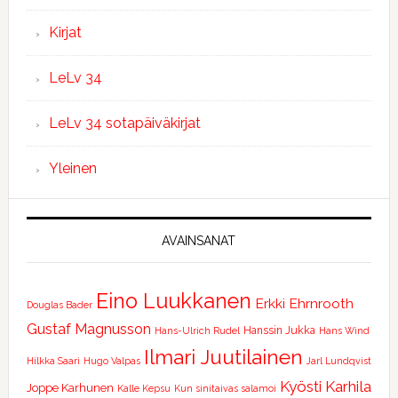
Kirjat
LeLv 34
LeLv 34 sotapäiväkirjat
Yleinen
AVAINSANAT
Eino Luukkanen
Erkki Ehrnrooth
Douglas Bader
Gustaf Magnusson
Hanssin Jukka
Hans-Ulrich Rudel
Hans Wind
Ilmari Juutilainen
Hilkka Saari
Hugo Valpas
Jarl Lundqvist
Kyösti Karhila
Joppe Karhunen
Kalle Kepsu
Kun sinitaivas salamoi