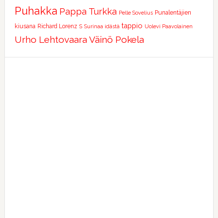
Puhakka
Pappa Turkka
Punalentäjien
Pelle Sovelius
tappio
kiusana
Richard Lorenz
S
Surinaa idästä
Uolevi Paavolainen
Urho Lehtovaara
Väinö Pokela