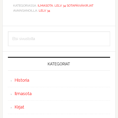
KATEGORIASSA:
ILMASOTA
,
LELV 34 SOTAPÄIVÄKIRJAT
AVAINSANOILLA:
LELV 34
Ensisijainen
Etsi
sivupalkki
sivustolta
KATEGORIAT
Historia
Ilmasota
Kirjat