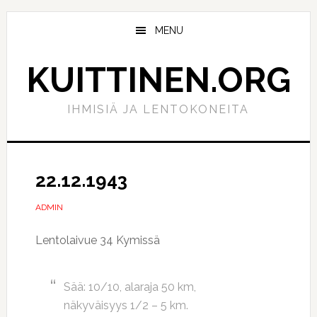
Hyppää
Hyppää
pääsisältöön
ensisijaiseen
MENU
sivupalkkiin
KUITTINEN.ORG
IHMISIÄ JA LENTOKONEITA
22.12.1943
ADMIN
Lentolaivue 34 Kymissä
Sää: 10/10, alaraja 50 km,
näkyväisyys 1/2 – 5 km.