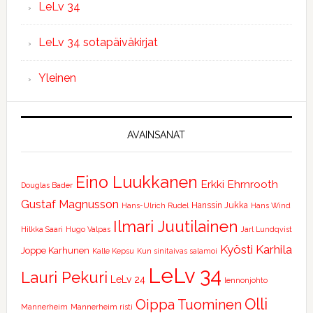
LeLv 34
LeLv 34 sotapäiväkirjat
Yleinen
AVAINSANAT
Eino Luukkanen
Erkki Ehrnrooth
Douglas Bader
Gustaf Magnusson
Hanssin Jukka
Hans-Ulrich Rudel
Hans Wind
Ilmari Juutilainen
Hilkka Saari
Hugo Valpas
Jarl Lundqvist
Kyösti Karhila
Joppe Karhunen
Kalle Kepsu
Kun sinitaivas salamoi
LeLv 34
Lauri Pekuri
LeLv 24
lennonjohto
Olli
Oippa Tuominen
Mannerheim
Mannerheim risti