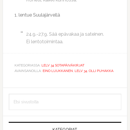
1. lentue Suulajärvellä
24.9.-27.9. Sää epävakaa ja sateinen.
Ei lentotoimintaa.
KATEGORIASSA:
LELV 34 SOTAPÄIVÄKIRJAT
AVAINSANOILLA:
EINO LUUKKANEN
,
LELV 34
,
OLLI PUHAKKA
Ensisijainen
Etsi
sivupalkki
sivustolta
KATEGORIAT