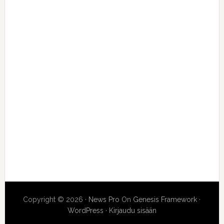
Copyright © 2026 ·
News Pro
On
Genesis Framework
·
WordPress
·
Kirjaudu sisään