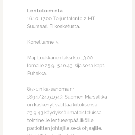
Lentotoiminta
16.10-17.00 Torjuntalento 2 MT
Suursaari. Ei kosketusta.
Konetilanne: 5.
Maj. Luukkanen läksi klo 13.00
lomalle 25.9.-5.10.43, sijaisena kapt.
Puhakka.
8530:n ka-sanoma nr
1894/24.9.1943: Suomen Marsalkka
on käskenyt välittää kiitoksensa
23.9.43 käydyissä ilmataisteluissa
toimineille lentueenpäälliköille,
partioitten johtajille sekä ohjaajille.