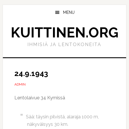
Hyppää
Hyppää
pääsisältöön
ensisijaiseen
MENU
sivupalkkiin
KUITTINEN.ORG
IHMISIÄ JA LENTOKONEITA
24.9.1943
ADMIN
Lentolaivue 34 Kymissä
Sää: täysin pilvistä, alaraja 1000 m,
näkyväisyys 30 km.