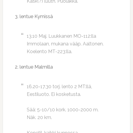
Käsk(?) luutn. Puolakka.
3. lentue Kymissä
13.10 Maj. Luukkanen MO-112:lla
Immolaan, mukana vääp. Aaltonen.
Koelento MT-223:lla.
2. lentue Malmilla
16.20-17.30 torj. lento 2 MT:llä,
Eestiluoto. Ei kosketusta.
Sää: 5-10/10 kork. 1000-2000 m.
Näk. 20 km.
Konetil. kaikki kunnossa.