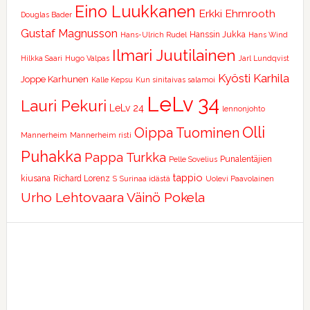
Eino Luukkanen
Erkki Ehrnrooth
Douglas Bader
Gustaf Magnusson
Hanssin Jukka
Hans-Ulrich Rudel
Hans Wind
Ilmari Juutilainen
Hilkka Saari
Hugo Valpas
Jarl Lundqvist
Kyösti Karhila
Joppe Karhunen
Kalle Kepsu
Kun sinitaivas salamoi
LeLv 34
Lauri Pekuri
LeLv 24
lennonjohto
Olli
Oippa Tuominen
Mannerheim
Mannerheim risti
Puhakka
Pappa Turkka
Punalentäjien
Pelle Sovelius
tappio
kiusana
Richard Lorenz
S
Surinaa idästä
Uolevi Paavolainen
Urho Lehtovaara
Väinö Pokela