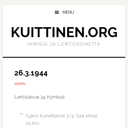
Hyppää
Hyppää
pääsisältöön
ensisijaiseen
MENU
sivupalkkiin
KUITTINEN.ORG
IHMISIÄ JA LENTOKONEITA
26.3.1944
ADMIN
Lentolaivue 34 Kymissä
S.järvi: Konetilanne 3/4. Sää: kirkas,
20 km.