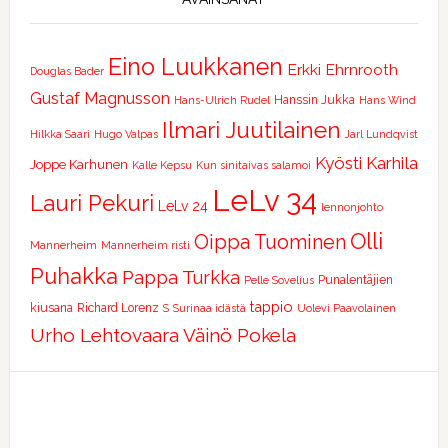
Eino Luukkanen
Erkki Ehrnrooth
Douglas Bader
Gustaf Magnusson
Hanssin Jukka
Hans-Ulrich Rudel
Hans Wind
Ilmari Juutilainen
Hilkka Saari
Hugo Valpas
Jarl Lundqvist
Kyösti Karhila
Joppe Karhunen
Kalle Kepsu
Kun sinitaivas salamoi
LeLv 34
Lauri Pekuri
LeLv 24
lennonjohto
Olli
Oippa Tuominen
Mannerheim
Mannerheim risti
Puhakka
Pappa Turkka
Punalentäjien
Pelle Sovelius
tappio
kiusana
Richard Lorenz
S
Surinaa idästä
Uolevi Paavolainen
Urho Lehtovaara
Väinö Pokela