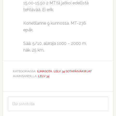
15.00-15.50 2 MT:tä jatkoi edellistä
tehtävää. Ei erik.
Konetilanne 9 kunnossa, MT-236
epäk.
Sää: 5/10, alaraja 1000 – 2000 m,
näk. 25 km.
KATEGORIASSA:
ILMASOTA
,
LELV 34 SOTAPÄIVÄKIRJAT
AVAINSANOILLA:
LELV 34
Ensisijainen
Etsi
sivupalkki
sivustolta