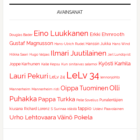
AVAINSANAT
Eino Luukkanen
Erkki Ehrnrooth
Douglas Bader
Gustaf Magnusson
Hanssin Jukka
Hans-Ulrich Rudel
Hans Wind
Ilmari Juutilainen
Hilkka Saari
Hugo Valpas
Jarl Lundqvist
Kyösti Karhila
Joppe Karhunen
Kalle Kepsu
Kun sinitaivas salamoi
LeLv 34
Lauri Pekuri
LeLv 24
lennonjohto
Olli
Oippa Tuominen
Mannerheim
Mannerheim risti
Puhakka
Pappa Turkka
Punalentäjien
Pelle Sovelius
tappio
kiusana
Richard Lorenz
S
Surinaa idästä
Uolevi Paavolainen
Urho Lehtovaara
Väinö Pokela