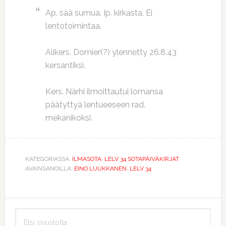
Ap. sää sumua. Ip. kirkasta. Ei
lentotoimintaa.
Alikers. Domier(?) ylennetty 26.8.43
kersantiksi.
Kers. Närhi ilmoittautui lomansa
päätyttyä lentueeseen rad.
mekanikoksi.
KATEGORIASSA:
ILMASOTA
,
LELV 34 SOTAPÄIVÄKIRJAT
AVAINSANOILLA:
EINO LUUKKANEN
,
LELV 34
Ensisijainen
Etsi
sivupalkki