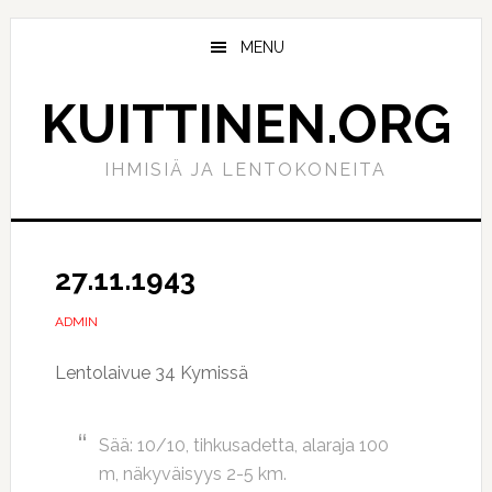
Hyppää
Hyppää
pääsisältöön
ensisijaiseen
MENU
sivupalkkiin
KUITTINEN.ORG
IHMISIÄ JA LENTOKONEITA
27.11.1943
ADMIN
Lentolaivue 34 Kymissä
Sää: 10/10, tihkusadetta, alaraja 100
m, näkyväisyys 2-5 km.