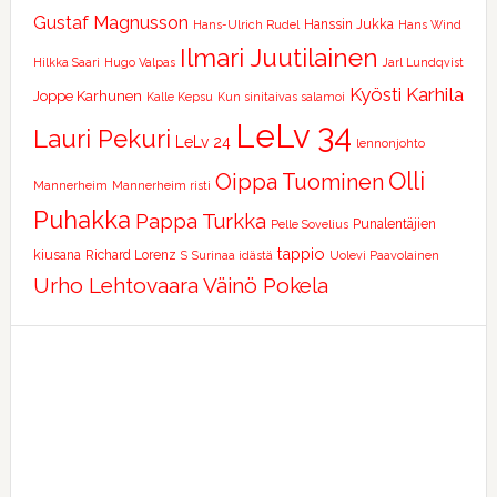
Gustaf Magnusson
Hanssin Jukka
Hans-Ulrich Rudel
Hans Wind
Ilmari Juutilainen
Hilkka Saari
Hugo Valpas
Jarl Lundqvist
Kyösti Karhila
Joppe Karhunen
Kalle Kepsu
Kun sinitaivas salamoi
LeLv 34
Lauri Pekuri
LeLv 24
lennonjohto
Olli
Oippa Tuominen
Mannerheim
Mannerheim risti
Puhakka
Pappa Turkka
Punalentäjien
Pelle Sovelius
tappio
kiusana
Richard Lorenz
S
Surinaa idästä
Uolevi Paavolainen
Urho Lehtovaara
Väinö Pokela