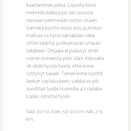
kaartaminen jatkui. Lopulta kone
meni kiitotiellä pois sen sivussa
olevaan pehmeään ruoho-osaan.
Samalla pyrstö nousi ylös ja jonkun
matkaa se kynsi kärsällään sekä
sitten kääntyi potkurinavan ympäri
selälleen. Ohjaaja ei päässyt omin
voimin koneesta pois. Vänr. Kirjosella
oli sikäli hyvää tuuria, ettei kone
syttynyt tuleen. Toinen kone suoritti
laskun vastatuuleen, vaikka se piti
suorittaa tuolle huonolle 4:s radalle.
Lasku onnistui hyvin.
Sää: 10/10, kork. 50-100 m, näk. 2-5
km.