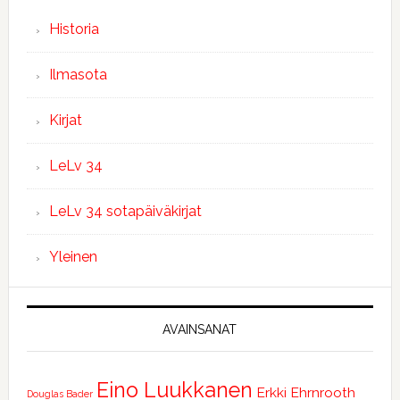
Historia
Ilmasota
Kirjat
LeLv 34
LeLv 34 sotapäiväkirjat
Yleinen
AVAINSANAT
Eino Luukkanen
Erkki Ehrnrooth
Douglas Bader