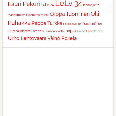
LeLv 34
Lauri Pekuri
LeLv 24
lennonjohto
Olli
Oippa Tuominen
Mannerheim
Mannerheim risti
Puhakka
Pappa Turkka
Punalentäjien
Pelle Sovelius
tappio
kiusana
Richard Lorenz
S
Surinaa idästä
Uolevi Paavolainen
Urho Lehtovaara
Väinö Pokela