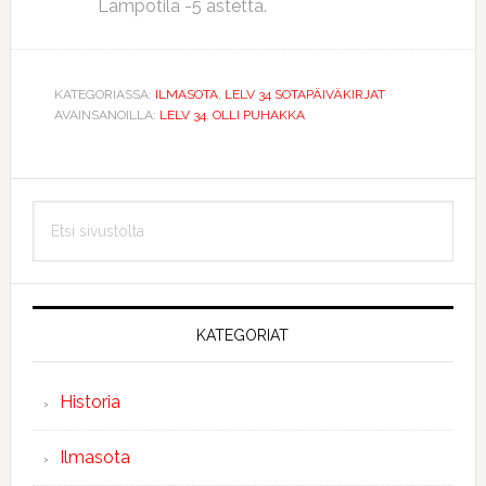
Lämpötila -5 astetta.
KATEGORIASSA:
ILMASOTA
,
LELV 34 SOTAPÄIVÄKIRJAT
AVAINSANOILLA:
LELV 34
,
OLLI PUHAKKA
Ensisijainen
Etsi
sivupalkki
sivustolta
KATEGORIAT
Historia
Ilmasota