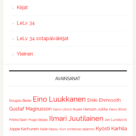
Kirjat
LeLv 34
LeLv 34 sotapäiväkirjat
Yleinen
AVAINSANAT
Eino Luukkanen
Erkki Ehrnrooth
Douglas Bader
Gustaf Magnusson
Hanssin Jukka
Hans-Ulrich Rudel
Hans Wind
Ilmari Juutilainen
Hilkka Saari
Hugo Valpas
Jarl Lundqvist
Kyösti Karhila
Joppe Karhunen
Kalle Kepsu
Kun sinitaivas salamoi