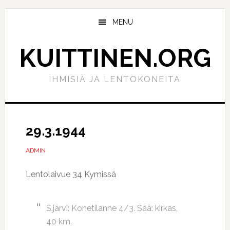
Hyppää
Hyppää
pääsisältöön
ensisijaiseen
MENU
sivupalkkiin
KUITTINEN.ORG
IHMISIÄ JA LENTOKONEITA
29.3.1944
ADMIN
Lentolaivue 34 Kymissä
S.järvi: Konetilanne 4/3. Sää: kirkas,
40 km.