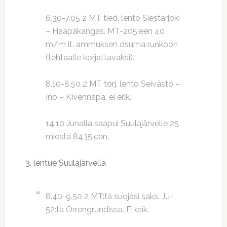
6.30-7.05 2 MT tied. lento Siestarjoki
– Haapakangas. MT-205:een 40
m/m it. ammuksen osuma runkoon
(tehtaalle korjattavaksi).
8.10-8.50 2 MT torj. lento Seivästö –
Ino – Kivennapa, ei erik.
14.10 Junalla saapui Suulajärvelle 25
miestä 8435:een.
3. lentue Suulajärvellä
8.40-9.50 2 MT:tä suojasi saks. Ju-
52:ta Orrengrundissa. Ei erik.