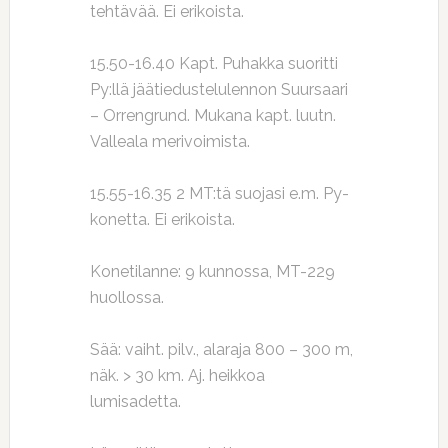
tehtävää. Ei erikoista.
15.50-16.40 Kapt. Puhakka suoritti
Py:llä jäätiedustelulennon Suursaari
– Orrengrund. Mukana kapt. luutn.
Valleala merivoimista.
15.55-16.35 2 MT:tä suojasi e.m. Py-
konetta. Ei erikoista.
Konetilanne: 9 kunnossa, MT-229
huollossa.
Sää: vaiht. pilv., alaraja 800 – 300 m,
näk. > 30 km. Aj. heikkoa
lumisadetta.