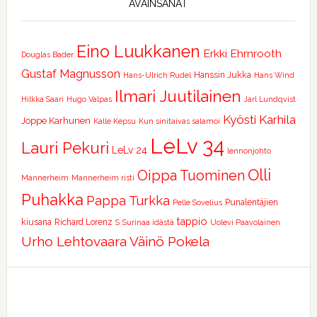
AVAINSANAT
Eino Luukkanen
Erkki Ehrnrooth
Douglas Bader
Gustaf Magnusson
Hanssin Jukka
Hans-Ulrich Rudel
Hans Wind
Ilmari Juutilainen
Hilkka Saari
Hugo Valpas
Jarl Lundqvist
Kyösti Karhila
Joppe Karhunen
Kalle Kepsu
Kun sinitaivas salamoi
LeLv 34
Lauri Pekuri
LeLv 24
lennonjohto
Olli
Oippa Tuominen
Mannerheim
Mannerheim risti
Puhakka
Pappa Turkka
Punalentäjien
Pelle Sovelius
tappio
kiusana
Richard Lorenz
S
Surinaa idästä
Uolevi Paavolainen
Urho Lehtovaara
Väinö Pokela