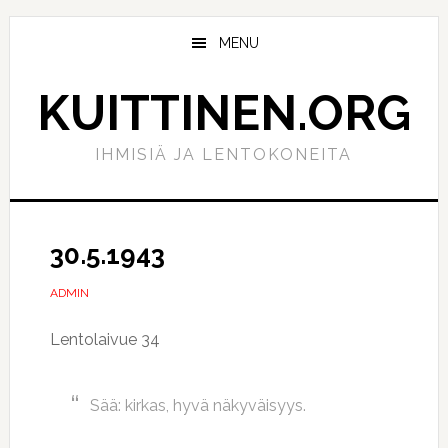
Hyppää
Hyppää
pääsisältöön
ensisijaiseen
MENU
sivupalkkiin
KUITTINEN.ORG
IHMISIÄ JA LENTOKONEITA
30.5.1943
ADMIN
Lentolaivue 34
Sää: kirkas, hyvä näkyväisyys.