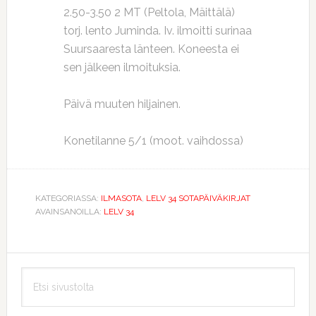
2.50-3.50 2 MT (Peltola, Mäittälä)
torj. lento Juminda. Iv. ilmoitti surinaa
Suursaaresta länteen. Koneesta ei
sen jälkeen ilmoituksia.
Päivä muuten hiljainen.
Konetilanne 5/1 (moot. vaihdossa)
KATEGORIASSA:
ILMASOTA
,
LELV 34 SOTAPÄIVÄKIRJAT
AVAINSANOILLA:
LELV 34
Ensisijainen
Etsi
sivupalkki
sivustolta