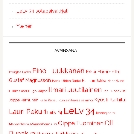
LeLv 34 sotapäiväkirjat
Yleinen
AVAINSANAT
Eino Luukkanen
Erkki Ehrnrooth
Douglas Bader
Gustaf Magnusson
Hanssin Jukka
Hans-Ulrich Rudel
Hans Wind
Ilmari Juutilainen
Hilkka Saari
Hugo Valpas
Jarl Lundqvist
Kyösti Karhila
Joppe Karhunen
Kalle Kepsu
Kun sinitaivas salamoi
LeLv 34
Lauri Pekuri
LeLv 24
lennonjohto
Olli
Oippa Tuominen
Mannerheim
Mannerheim risti
Puhakka
Pappa Turkka