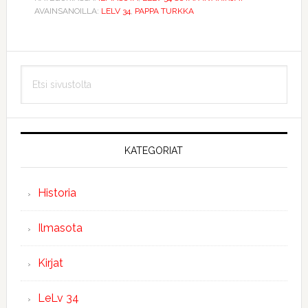
AVAINSANOILLA:
LELV 34
,
PAPPA TURKKA
Ensisijainen
Etsi
sivupalkki
sivustolta
KATEGORIAT
Historia
Ilmasota
Kirjat
LeLv 34