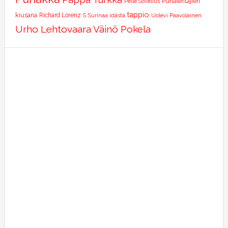
Punalentäjien
Pelle Sovelius
tappio
kiusana
Richard Lorenz
S
Surinaa idästä
Uolevi Paavolainen
Urho Lehtovaara
Väinö Pokela