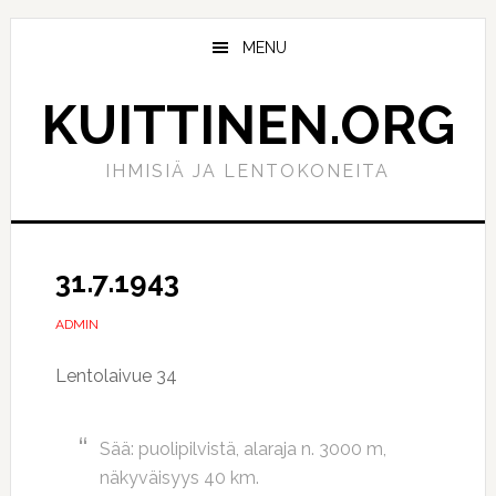
Hyppää
Hyppää
pääsisältöön
ensisijaiseen
MENU
sivupalkkiin
KUITTINEN.ORG
IHMISIÄ JA LENTOKONEITA
31.7.1943
ADMIN
Lentolaivue 34
Sää: puolipilvistä, alaraja n. 3000 m,
näkyväisyys 40 km.