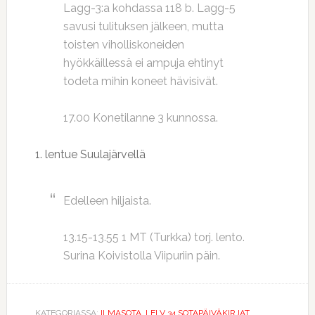
Lagg-3:a kohdassa 118 b. Lagg-5
savusi tulituksen jälkeen, mutta
toisten viholliskoneiden
hyökkäillessä ei ampuja ehtinyt
todeta mihin koneet hävisivät.
17.00 Konetilanne 3 kunnossa.
1. lentue Suulajärvellä
Edelleen hiljaista.
13.15-13.55 1 MT (Turkka) torj. lento.
Surina Koivistolla Viipuriin päin.
KATEGORIASSA:
ILMASOTA
,
LELV 34 SOTAPÄIVÄKIRJAT