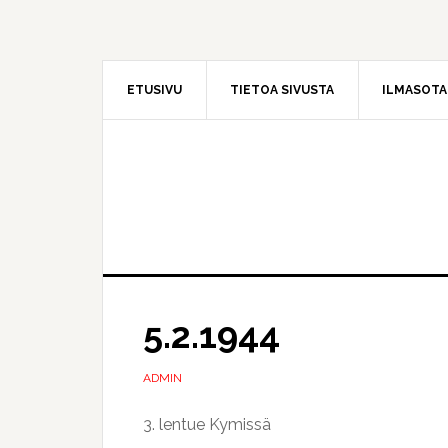
Hyppää
Hyppää
pääsisältöön
ensisijaiseen
sivupalkkiin
ETUSIVU
TIETOA SIVUSTA
ILMASOT
5.2.1944
ADMIN
3. lentue Kymissä