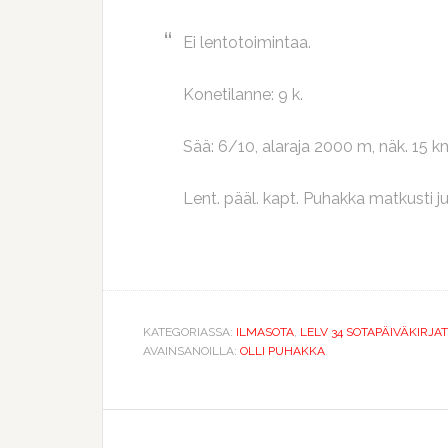
Ei lentotoimintaa.
Konetilanne: 9 k.
Sää: 6/10, alaraja 2000 m, näk. 15 k
Lent. pääl. kapt. Puhakka matkusti
KATEGORIASSA:
ILMASOTA
,
LELV 34 SOTAPÄIVÄKIRJAT
AVAINSANOILLA:
OLLI PUHAKKA