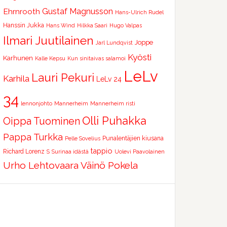
Ehrnrooth
Gustaf Magnusson
Hans-Ulrich Rudel
Hanssin Jukka
Hans Wind
Hilkka Saari
Hugo Valpas
Ilmari Juutilainen
Joppe
Jarl Lundqvist
Kyösti
Karhunen
Kalle Kepsu
Kun sinitaivas salamoi
LeLv
Lauri Pekuri
Karhila
LeLv 24
34
lennonjohto
Mannerheim
Mannerheim risti
Olli Puhakka
Oippa Tuominen
Pappa Turkka
Punalentäjien kiusana
Pelle Sovelius
tappio
Richard Lorenz
S
Surinaa idästä
Uolevi Paavolainen
Urho Lehtovaara
Väinö Pokela