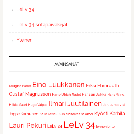
LeLv 34
LeLv 34 sotapäiväkirjat
Yleinen
AVAINSANAT
Eino Luukkanen
Erkki Ehrnrooth
Douglas Bader
Gustaf Magnusson
Hanssin Jukka
Hans-Ulrich Rudel
Hans Wind
Ilmari Juutilainen
Hilkka Saari
Hugo Valpas
Jarl Lundqvist
Kyösti Karhila
Joppe Karhunen
Kalle Kepsu
Kun sinitaivas salamoi
LeLv 34
Lauri Pekuri
LeLv 24
lennonjohto