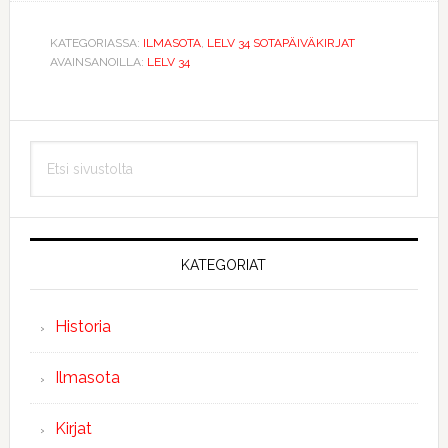
KATEGORIASSA:
ILMASOTA
,
LELV 34 SOTAPÄIVÄKIRJAT
AVAINSANOILLA:
LELV 34
Ensisijainen
Etsi
sivupalkki
sivustolta
KATEGORIAT
Historia
Ilmasota
Kirjat