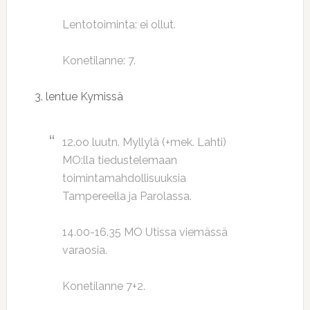
Lentotoiminta: ei ollut.
Konetilanne: 7.
3. lentue Kymissä
12.oo luutn. Myllylä (+mek. Lahti)
MO:lla tiedustelemaan
toimintamahdollisuuksia
Tampereella ja Parolassa.
14.00-16.35 MO Utissa viemässä
varaosia.
Konetilanne 7+2.