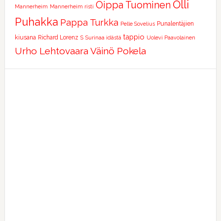
Olli
Oippa Tuominen
Mannerheim
Mannerheim risti
Puhakka
Pappa Turkka
Punalentäjien
Pelle Sovelius
tappio
kiusana
Richard Lorenz
S
Surinaa idästä
Uolevi Paavolainen
Urho Lehtovaara
Väinö Pokela