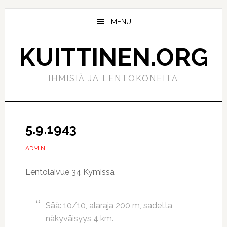
Hyppää
Hyppää
pääsisältöön
ensisijaiseen
MENU
sivupalkkiin
KUITTINEN.ORG
IHMISIÄ JA LENTOKONEITA
5.9.1943
ADMIN
Lentolaivue 34 Kymissä
Sää: 10/10, alaraja 200 m, sadetta,
näkyväisyys 4 km.