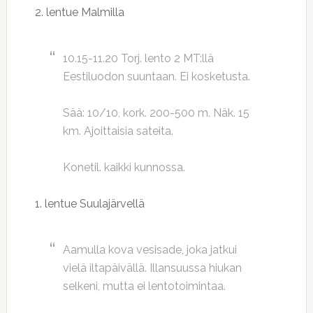
2. lentue Malmilla
10.15-11.20 Torj. lento 2 MT:llä
Eestiluodon suuntaan. Ei kosketusta.
Sää: 10/10, kork. 200-500 m. Näk. 15
km. Ajoittaisia sateita.
Konetil. kaikki kunnossa.
1. lentue Suulajärvellä
Aamulla kova vesisade, joka jatkui
vielä iltapäivällä. Illansuussa hiukan
selkeni, mutta ei lentotoimintaa.