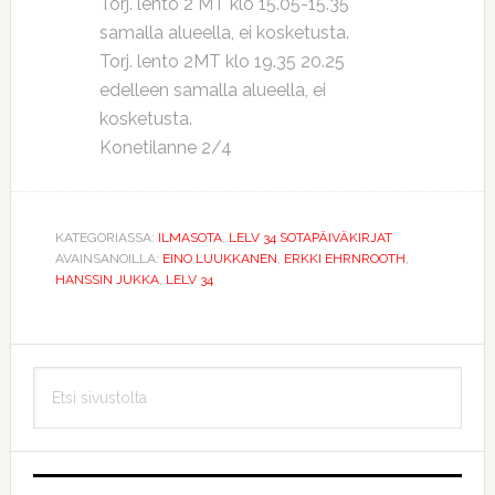
Torj. lento 2 MT klo 15.05-15.35
samalla alueella, ei kosketusta.
Torj. lento 2MT klo 19.35 20.25
edelleen samalla alueella, ei
kosketusta.
Konetilanne 2/4
KATEGORIASSA:
ILMASOTA
,
LELV 34 SOTAPÄIVÄKIRJAT
AVAINSANOILLA:
EINO LUUKKANEN
,
ERKKI EHRNROOTH
,
HANSSIN JUKKA
,
LELV 34
Ensisijainen
Etsi
sivupalkki
sivustolta