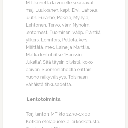
MT-konetta laivueelle seuraavat:
maj. Luukkanen, kapt. Ervi, Lahtela,
luutn. Euramo, Pokela, Myllylä,
Lehtonen, Tervo, vänr. Nyholm,
lentomest. Tuominen, vääp. Fräntilä,
ylikers. Lönnfors, Peltola, kers.
Mäittälä, mek. Laine ja Marttila.
Matka lentoteitse ”Hanssin
Jukalla”. Sää täysin pilvistä, koko
päivän, Suomenlahdella erittäin
huono näkyväisyys. Toisinaan
vähäistä tihkusadetta.
Lentotoiminta
Torj. lento 1 MT klo 12.30-13.00
Kotkan eteläpuolella, ei kosketusta.