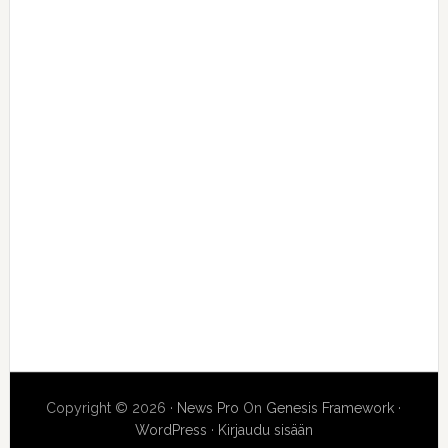
Copyright © 2026 ·
News Pro
On
Genesis Framework
·
WordPress
·
Kirjaudu sisään