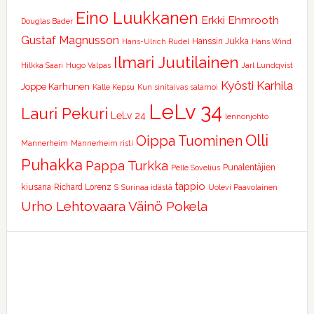
Eino Luukkanen
Erkki Ehrnrooth
Douglas Bader
Gustaf Magnusson
Hanssin Jukka
Hans-Ulrich Rudel
Hans Wind
Ilmari Juutilainen
Hilkka Saari
Hugo Valpas
Jarl Lundqvist
Kyösti Karhila
Joppe Karhunen
Kalle Kepsu
Kun sinitaivas salamoi
LeLv 34
Lauri Pekuri
LeLv 24
lennonjohto
Olli
Oippa Tuominen
Mannerheim
Mannerheim risti
Puhakka
Pappa Turkka
Punalentäjien
Pelle Sovelius
tappio
kiusana
Richard Lorenz
S
Surinaa idästä
Uolevi Paavolainen
Urho Lehtovaara
Väinö Pokela