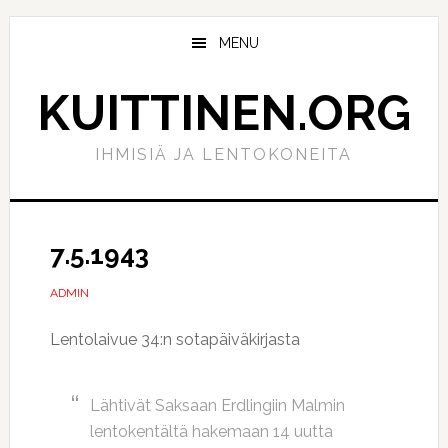
Hyppää
Hyppää
pääsisältöön
ensisijaiseen
MENU
sivupalkkiin
KUITTINEN.ORG
IHMISIÄ JA LENTOKONEITA
7.5.1943
ADMIN
Lentolaivue 34:n sotapäiväkirjasta
Lähtivät Saksaan Erdlingiin Malmin
lentokentältä hakemaan 14 uutta