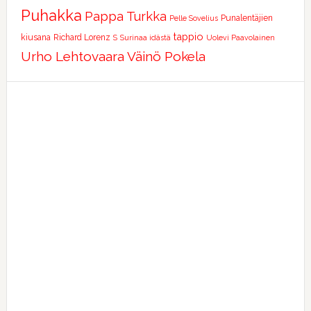
Puhakka
Pappa Turkka
Punalentäjien
Pelle Sovelius
tappio
kiusana
Richard Lorenz
S
Surinaa idästä
Uolevi Paavolainen
Urho Lehtovaara
Väinö Pokela