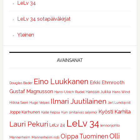
LeLv 34
LeLv 34 sotapäiväkirjat
Yleinen
AVAINSANAT
Eino Luukkanen
Erkki Ehrnrooth
Douglas Bader
Gustaf Magnusson
Hanssin Jukka
Hans-Ulrich Rudel
Hans Wind
Ilmari Juutilainen
Hilkka Saari
Hugo Valpas
Jarl Lundqvist
Kyösti Karhila
Joppe Karhunen
Kalle Kepsu
Kun sinitaivas salamoi
LeLv 34
Lauri Pekuri
LeLv 24
lennonjohto
Olli
Oippa Tuominen
Mannerheim
Mannerheim risti