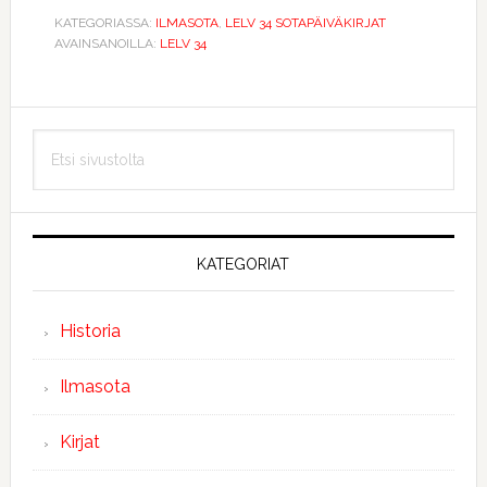
KATEGORIASSA:
ILMASOTA
,
LELV 34 SOTAPÄIVÄKIRJAT
AVAINSANOILLA:
LELV 34
Ensisijainen
Etsi
sivupalkki
sivustolta
KATEGORIAT
Historia
Ilmasota
Kirjat