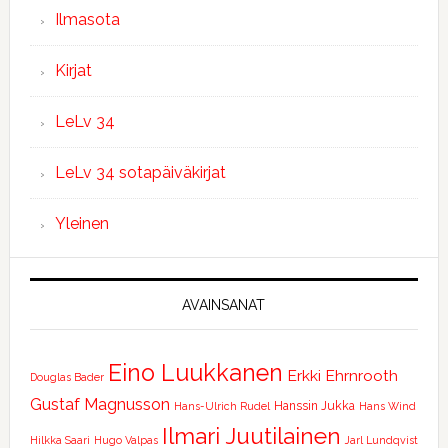
Ilmasota
Kirjat
LeLv 34
LeLv 34 sotapäiväkirjat
Yleinen
AVAINSANAT
Eino Luukkanen
Erkki Ehrnrooth
Douglas Bader
Gustaf Magnusson
Hanssin Jukka
Hans-Ulrich Rudel
Hans Wind
Ilmari Juutilainen
Hilkka Saari
Hugo Valpas
Jarl Lundqvist