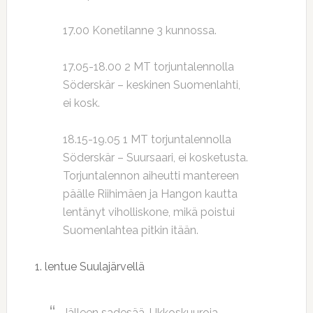
17.00 Konetilanne 3 kunnossa.
17.05-18.00 2 MT torjuntalennolla
Söderskär – keskinen Suomenlahti,
ei kosk.
18.15-19.05 1 MT torjuntalennolla
Söderskär – Suursaari, ei kosketusta.
Torjuntalennon aiheutti mantereen
päälle Riihimäen ja Hangon kautta
lentänyt viholliskone, mikä poistui
Suomenlahtea pitkin itään.
1. lentue Suulajärvellä
Jälleen sadesää. Ukkoskuuroja.