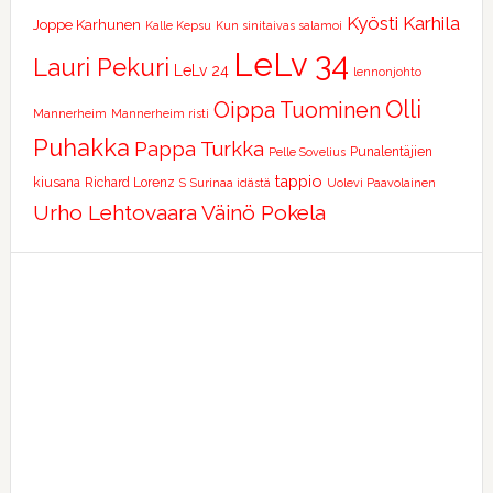
Kyösti Karhila
Joppe Karhunen
Kalle Kepsu
Kun sinitaivas salamoi
LeLv 34
Lauri Pekuri
LeLv 24
lennonjohto
Olli
Oippa Tuominen
Mannerheim
Mannerheim risti
Puhakka
Pappa Turkka
Punalentäjien
Pelle Sovelius
tappio
kiusana
Richard Lorenz
S
Surinaa idästä
Uolevi Paavolainen
Urho Lehtovaara
Väinö Pokela