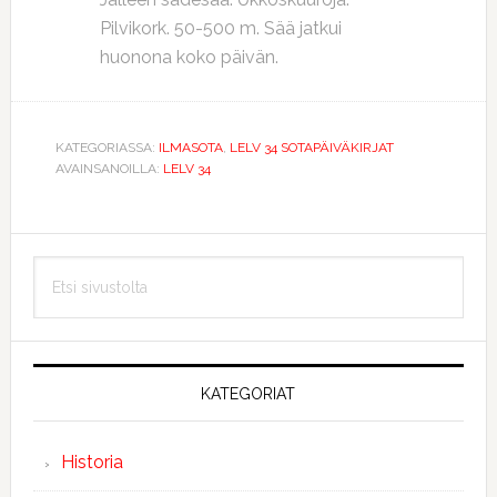
Pilvikork. 50-500 m. Sää jatkui
huonona koko päivän.
KATEGORIASSA:
ILMASOTA
,
LELV 34 SOTAPÄIVÄKIRJAT
AVAINSANOILLA:
LELV 34
Ensisijainen
Etsi
sivupalkki
sivustolta
KATEGORIAT
Historia