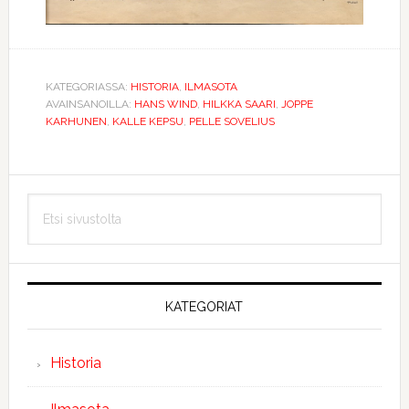
KATEGORIASSA:
HISTORIA
,
ILMASOTA
AVAINSANOILLA:
HANS WIND
,
HILKKA SAARI
,
JOPPE
KARHUNEN
,
KALLE KEPSU
,
PELLE SOVELIUS
Ensisijainen
Etsi
sivupalkki
sivustolta
KATEGORIAT
Historia