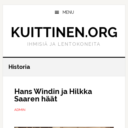
Hyppää
Hyppää
pääsisältöön
ensisijaiseen
MENU
sivupalkkiin
KUITTINEN.ORG
IHMISIÄ JA LENTOKONEITA
Historia
Hans Windin ja Hilkka
Saaren häät
ADMIN