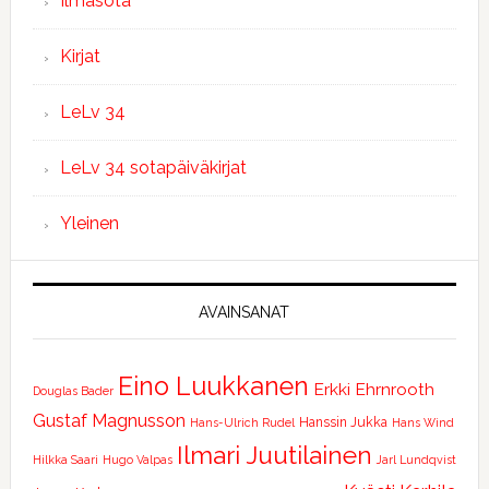
Ilmasota
Kirjat
LeLv 34
LeLv 34 sotapäiväkirjat
Yleinen
AVAINSANAT
Eino Luukkanen
Erkki Ehrnrooth
Douglas Bader
Gustaf Magnusson
Hanssin Jukka
Hans-Ulrich Rudel
Hans Wind
Ilmari Juutilainen
Hilkka Saari
Hugo Valpas
Jarl Lundqvist