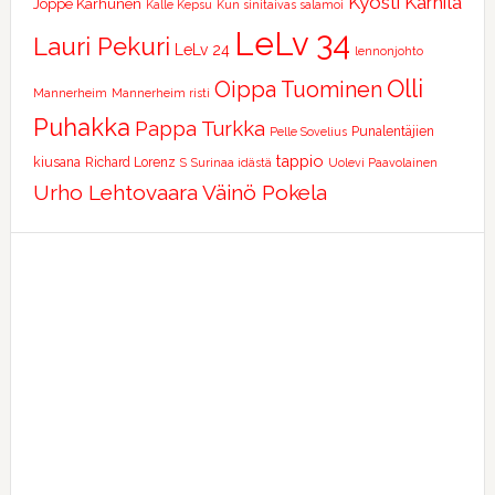
Kyösti Karhila
Joppe Karhunen
Kalle Kepsu
Kun sinitaivas salamoi
LeLv 34
Lauri Pekuri
LeLv 24
lennonjohto
Olli
Oippa Tuominen
Mannerheim
Mannerheim risti
Puhakka
Pappa Turkka
Punalentäjien
Pelle Sovelius
tappio
kiusana
Richard Lorenz
S
Surinaa idästä
Uolevi Paavolainen
Urho Lehtovaara
Väinö Pokela