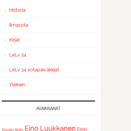
Historia
Ilmasota
Kirjat
LeLv 34
LeLv 34 sotapäiväkirjat
Yleinen
AVAINSANAT
Eino Luukkanen
Erkki
Douglas Bader