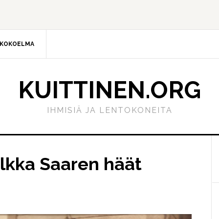
AKOKOELMA
KUITTINEN.ORG
IHMISIÄ JA LENTOKONEITA
E
s
ilkka Saaren häät