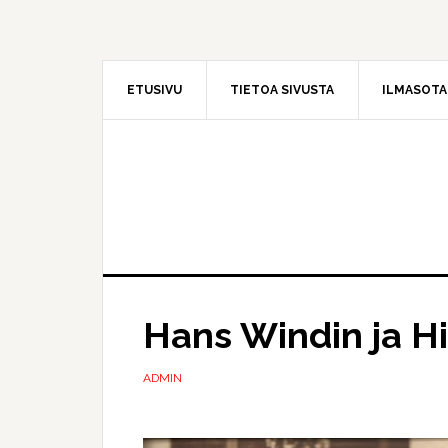
Hyppää
Hyppää
pääsisältöön
ensisijaiseen
sivupalkkiin
ETUSIVU
TIETOA SIVUSTA
ILMASOT
Hans Windin ja H
ADMIN