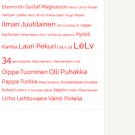
Ehrnrooth
Gustaf Magnusson
Hans-Ulrich Rudel
Hanssin Jukka
Hans Wind
Hilkka Saari
Hugo Valpas
Ilmari Juutilainen
Joppe
Jarl Lundqvist
Kyösti
Karhunen
Kalle Kepsu
Kun sinitaivas salamoi
LeLv
Lauri Pekuri
Karhila
LeLv 24
34
lennonjohto
Mannerheim
Mannerheim risti
Olli Puhakka
Oippa Tuominen
Pappa Turkka
Punalentäjien kiusana
Pelle Sovelius
tappio
Richard Lorenz
S
Surinaa idästä
Uolevi Paavolainen
Urho Lehtovaara
Väinö Pokela