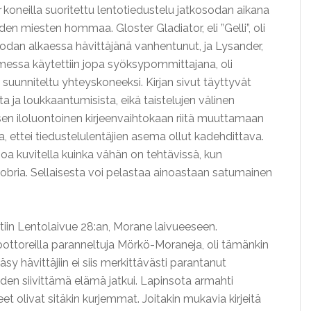
r
koneilla suoritettu lentotiedustelu jatkosodan aikana
iden miesten hommaa. Gloster Gladiator, eli ”Gelli”, oli
)sodan alkaessa hävittäjänä vanhentunut, ja Lysander,
messa käytettiin jopa syöksypommittajana, oli
 suunniteltu yhteyskoneeksi. Kirjan sivut täyttyvät
a ja loukkaantumisista, eikä taistelujen välinen
sen iloluontoinen kirjeenvaihtokaan riitä muuttamaan
a, ettei tiedustelulentäjien asema ollut kadehdittava.
a kuvitella kuinka vähän on tehtävissä, kun
obria. Sellaisesta voi pelastaa ainoastaan satumainen
tiin Lentolaivue 28:an, Morane laivueeseen.
ottoreilla paranneltuja Mörkö-Moraneja, oli tämänkin
y hävittäjiin ei siis merkittävästi parantanut
den siivittämä elämä jatkui. Lapinsota armahti
et olivat sitäkin kurjemmat. Joitakin mukavia kirjeitä