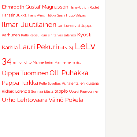
Ehrnrooth
Gustaf Magnusson
Hans-Ulrich Rudel
Hanssin Jukka
Hans Wind
Hilkka Saari
Hugo Valpas
Ilmari Juutilainen
Joppe
Jarl Lundqvist
Kyösti
Karhunen
Kalle Kepsu
Kun sinitaivas salamoi
LeLv
Lauri Pekuri
Karhila
LeLv 24
34
lennonjohto
Mannerheim
Mannerheim risti
Olli Puhakka
Oippa Tuominen
Pappa Turkka
Punalentäjien kiusana
Pelle Sovelius
tappio
Richard Lorenz
S
Surinaa idästä
Uolevi Paavolainen
Urho Lehtovaara
Väinö Pokela