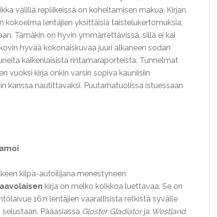
a välillä repliikeissä on koheltamisen makua. Kirjan
n kokoelma lentäjien yksittäisiä taistelukertomuksia,
n. Tämäkin on hyvin ymmärrettävissä, sillä ei kai
 kovin hyvää kokonaiskuvaa juuri alkaneen sodan
stuneita kaikenlaisista rintamaraporteista. Tunnelmat
n vuoksi kirja onkin varsin sopiva kauniisiin
n kanssa nautittavaksi. Puutarhatuolissa istuessaan
lamoi
lkeen kilpa-autoilijana menestyneen
Paavolaisen
kirja on melko kolkkoa luettavaa. Se on
ntolaivue 16:n lentäjien vaarallisista retkistä syvälle
n selustaan. Pääasiassa
Gloster Gladiator
ja
Westland