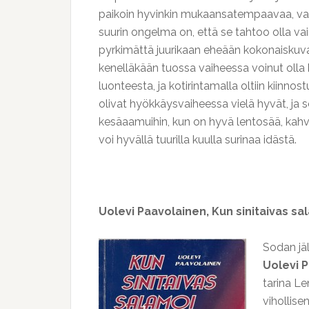
paikoin hyvinkin mukaansatempaavaa, vaikk
suurin ongelma on, että se tahtoo olla vai
pyrkimättä juurikaan eheään kokonaiskuvaa
kenelläkään tuossa vaiheessa voinut olla
luonteesta, ja kotirintamalla oltiin kiinno
olivat hyökkäysvaiheessa vielä hyvät, ja se
kesäaamuihin, kun on hyvä lentosää, kahvi
voi hyvällä tuurilla kuulla surinaa idästä.
Uolevi Paavolainen, Kun sinitaivas sa
Sodan jä
Uolevi 
tarina Le
vihollise