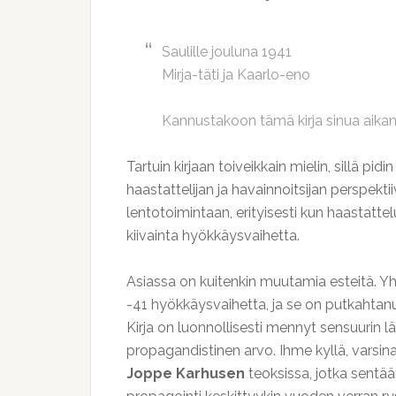
Saulille jouluna 1941
Mirja-täti ja Kaarlo-eno
Kannustakoon tämä kirja sinua aika
Tartuin kirjaan toiveikkain mielin, sillä p
haastattelijan ja havainnoitsijan perspekti
lentotoimintaan, erityisesti kun haastatte
kiivainta hyökkäysvaihetta.
Asiassa on kuitenkin muutamia esteitä. Yh
-41 hyökkäysvaihetta, ja se on putkahtan
Kirja on luonnollisesti mennyt sensuurin läp
propagandistinen arvo. Ihme kyllä, varsi
Joppe Karhusen
teoksissa, jotka sentää