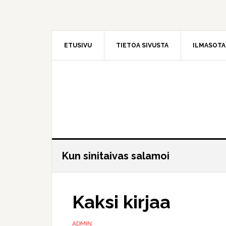
Hyppää
Hyppää
pääsisältöön
ensisijaiseen
sivupalkkiin
ETUSIVU
TIETOA SIVUSTA
ILMASOT
Kun sinitaivas salamoi
Kaksi kirjaa
ADMIN