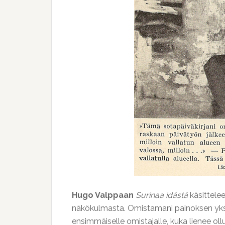
Hugo Valppaan
Surinaa idästä
käsittele
näkökulmasta. Omistamani painoksen yksityi
ensimmäiselle omistajalle, kuka lienee ollu