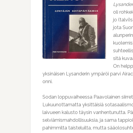
Lysande
oli rohke
jo (talvi
jota Suo
alunperin
kuolemist
suhteelli
sitä kuva
On helppo
yksinäisen Lysanderin ympäröi parvi Airac
onni.
Sodan loppuvaiheessa Paavolainen siirret
Lukuunottamatta yksittäisiä sotasaalismo
laivueen kalusto täysin vanhentunutta. Pääs
selviämismahdollisuuksia, ja sama tappioi
pahimmilta taisteluilta, mutta sääolosuhte