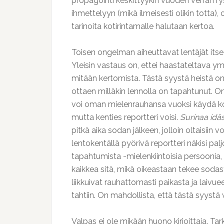
propagointi keskittyykin vuoden verran rys
ihmettelyyn (mikä ilmeisesti olikin totta), 
tarinoita kotirintamalle halutaan kertoa.
Toisen ongelman aiheuttavat lentäjät itse
Yleisin vastaus on, ettei haastateltava ym
mitään kertomista. Tästä syystä heistä on 
ottaen milläkin lennolla on tapahtunut. O
voi oman mielenrauhansa vuoksi käydä kovi
mutta kenties reportteri voisi.
Surinaa idä
pitkä aika sodan jälkeen, jolloin oltaisiin vo
lentokentällä pyörivä reportteri näkisi pa
tapahtumista -mielenkiintoisia persoonia
kaikkea sitä, mikä oikeastaan tekee sodas
liikkuivat rauhattomasti paikasta ja laivuee
tahtiin. On mahdollista, että tästä syystä 
Valpas ei ole mikään huono kirjoittaja. Tar