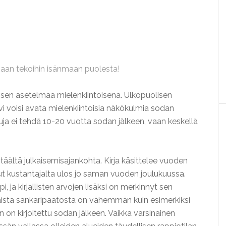
naan tekoihin isänmaan puolesta!
idin sen asetelmaa mielenkiintoisena. Ulkopuolisen
ivi voisi avata mielenkiintoisia näkökulmia sodan
luja ei tehdä 10-20 vuotta sodan jälkeen, vaan keskellä
täältä julkaisemisajankohta. Kirja käsittelee vuoden
ut kustantajalta ulos jo saman vuoden joulukuussa.
i, ja kirjallisten arvojen lisäksi on merkinnyt sen
naista sankaripaatosta on vähemmän kuin esimerkiksi
n on kirjoitettu sodan jälkeen. Vaikka varsinainen