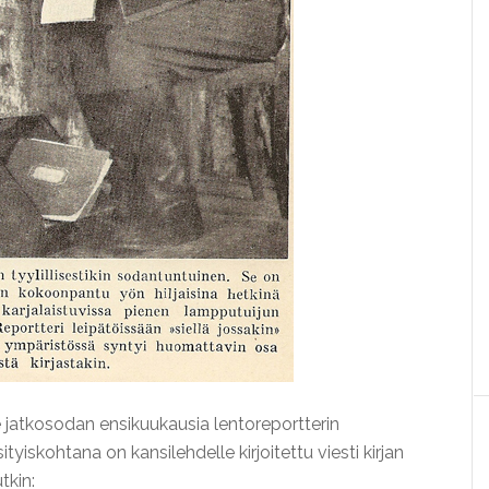
e jatkosodan ensikuukausia lentoreportterin
skohtana on kansilehdelle kirjoitettu viesti kirjan
tkin: