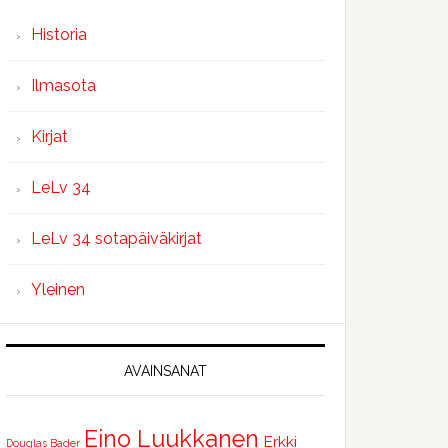
Historia
Ilmasota
Kirjat
LeLv 34
LeLv 34 sotapäiväkirjat
Yleinen
AVAINSANAT
Eino Luukkanen
Erkki
Douglas Bader