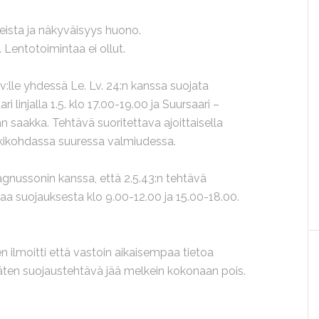
ateista ja näkyväisyys huono.
. Lentotoimintaa ei ollut.
:lle yhdessä Le. Lv. 24:n kanssa suojata
 linjalla 1.5. klo 17.00-19.00 ja Suursaari –
taan saakka. Tehtävä suoritettava ajoittaisella
tukikohdassa suuressa valmiudessa.
Magnussonin kanssa, että 2.5.43:n tehtävä
taa suojauksesta klo 9.00-12.00 ja 15.00-18.00.
n ilmoitti että vastoin aikaisempaa tietoa
 Täten suojaustehtävä jää melkein kokonaan pois.