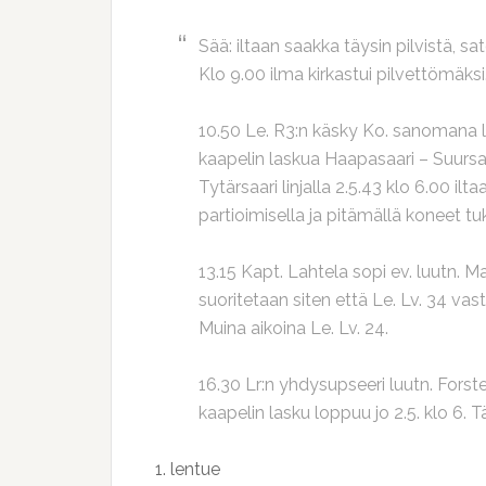
Sää: iltaan saakka täysin pilvistä, s
Klo 9.00 ilma kirkastui pilvettömäksi
10.50 Le. R3:n käsky Ko. sanomana lv
kaapelin laskua Haapasaari – Suursaari
Tytärsaari linjalla 2.5.43 klo 6.00 il
partioimisella ja pitämällä koneet 
13.15 Kapt. Lahtela sopi ev. luutn. 
suoritetaan siten että Le. Lv. 34 vas
Muina aikoina Le. Lv. 24.
16.30 Lr:n yhdysupseeri luutn. Forste
kaapelin lasku loppuu jo 2.5. klo 6.
1. lentue