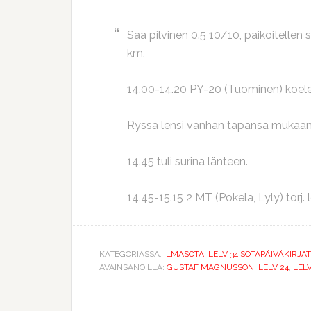
Sää pilvinen 0.5 10/10, paikoitellen 
km.
14.00-14.20 PY-20 (Tuominen) koel
Ryssä lensi vanhan tapansa mukaan
14.45 tuli surina länteen.
14.45-15.15 2 MT (Pokela, Lyly) torj. 
KATEGORIASSA:
ILMASOTA
,
LELV 34 SOTAPÄIVÄKIRJAT
AVAINSANOILLA:
GUSTAF MAGNUSSON
,
LELV 24
,
LELV