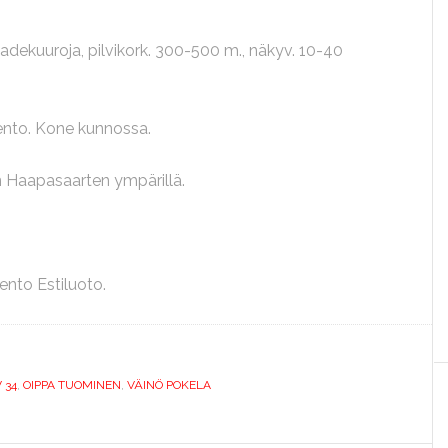
sadekuuroja, pilvikork. 300-500 m., näkyv. 10-40
ento. Kone kunnossa.
 Haapasaarten ympärillä.
lento Estiluoto.
 34
,
OIPPA TUOMINEN
,
VÄINÖ POKELA