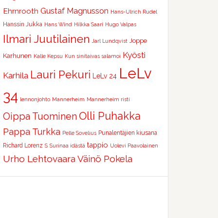
Ehrnrooth
Gustaf Magnusson
Hans-Ulrich Rudel
Hanssin Jukka
Hans Wind
Hilkka Saari
Hugo Valpas
Ilmari Juutilainen
Joppe
Jarl Lundqvist
Kyösti
Karhunen
Kalle Kepsu
Kun sinitaivas salamoi
LeLv
Lauri Pekuri
Karhila
LeLv 24
34
lennonjohto
Mannerheim
Mannerheim risti
Olli Puhakka
Oippa Tuominen
Pappa Turkka
Punalentäjien kiusana
Pelle Sovelius
tappio
Richard Lorenz
S
Surinaa idästä
Uolevi Paavolainen
Urho Lehtovaara
Väinö Pokela