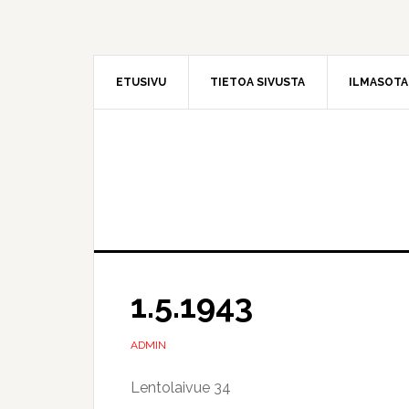
Hyppää
Hyppää
pääsisältöön
ensisijaiseen
sivupalkkiin
ETUSIVU
TIETOA SIVUSTA
ILMASOT
1.5.1943
ADMIN
Lentolaivue 34