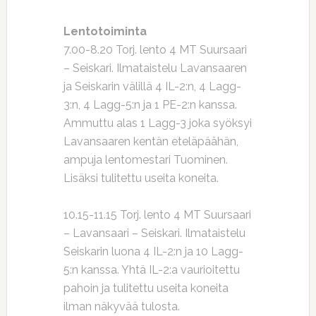
Lentotoiminta
7.00-8.20 Torj. lento 4 MT Suursaari
– Seiskari. Ilmataistelu Lavansaaren
ja Seiskarin välillä 4 IL-2:n, 4 Lagg-
3:n, 4 Lagg-5:n ja 1 PE-2:n kanssa.
Ammuttu alas 1 Lagg-3 joka syöksyi
Lavansaaren kentän eteläpäähän,
ampuja lentomestari Tuominen.
Lisäksi tulitettu useita koneita.
10.15-11.15 Torj. lento 4 MT Suursaari
– Lavansaari – Seiskari. Ilmataistelu
Seiskarin luona 4 IL-2:n ja 10 Lagg-
5:n kanssa. Yhtä IL-2:a vaurioitettu
pahoin ja tulitettu useita koneita
ilman näkyvää tulosta.