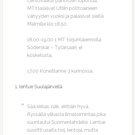
Lehtovaara) panosten loputtua.
MT:t laskivat Uttiin polttoaineen
vähyyden vuoksi ja palasivat sieltä
Malmille klo 18.50.
18.00-19.00 1 MT torjuntalennolla
Söderskär – Tytärsaari, ei
kosketusta.
17.00 Konetilanne 3 kunnossa.
1. lentue Suulajärvellä
Sää kirkas, näk. erittäin hyvä.
Ryssällä vilkasta ilmatoimintaa joka
suuntautui Suomenlahdelle. Lentue
suoritti useita torj. lentoja, mutta