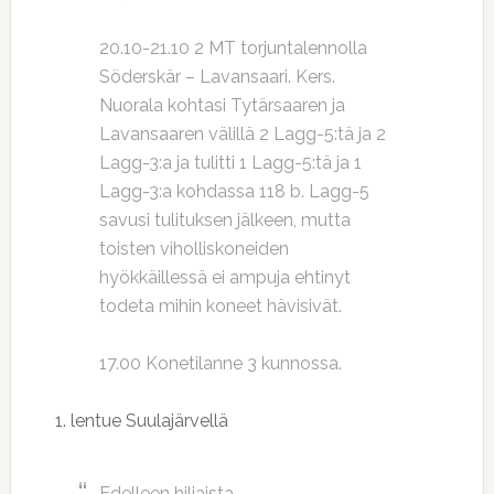
20.10-21.10 2 MT torjuntalennolla
Söderskär – Lavansaari. Kers.
Nuorala kohtasi Tytärsaaren ja
Lavansaaren välillä 2 Lagg-5:tä ja 2
Lagg-3:a ja tulitti 1 Lagg-5:tä ja 1
Lagg-3:a kohdassa 118 b. Lagg-5
savusi tulituksen jälkeen, mutta
toisten viholliskoneiden
hyökkäillessä ei ampuja ehtinyt
todeta mihin koneet hävisivät.
17.00 Konetilanne 3 kunnossa.
1. lentue Suulajärvellä
Edelleen hiljaista.