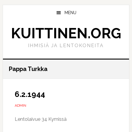
Hyppää
Hyppää
pääsisältöön
ensisijaiseen
MENU
sivupalkkiin
KUITTINEN.ORG
IHMISIÄ JA LENTOKONEITA
Pappa Turkka
6.2.1944
ADMIN
Lentolaivue 34 Kymissä