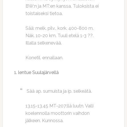
BW:n ja MT:en kanssa. Tuloksista ei
toistaiseksi tietoa.
Sää: melk. pilv., kork. 400-800 m.
Näk. 10-20 km. Tuuli etelä 1-3 ??.
Illalla selkenevää.
Konetil. ennallaan.
1. lentue Suulajärvellä
Sää ap. sumuista ja ip. selkeätä.
13.15-13.45 MT-207:llä luutn. Valli
koelennolla moottorin vaihdon
jälkeen. Kunnossa.