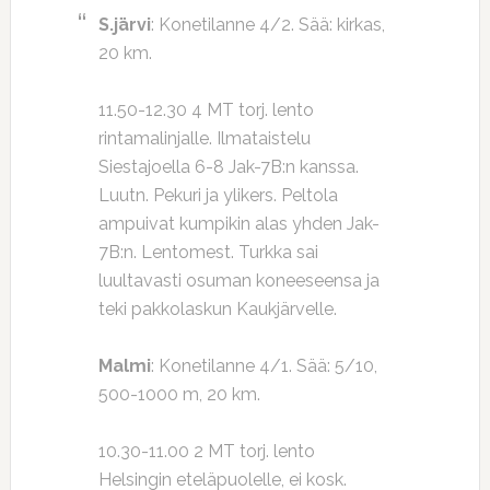
S.järvi
: Konetilanne 4/2. Sää: kirkas,
20 km.
11.50-12.30 4 MT torj. lento
rintamalinjalle. Ilmataistelu
Siestajoella 6-8 Jak-7B:n kanssa.
Luutn. Pekuri ja ylikers. Peltola
ampuivat kumpikin alas yhden Jak-
7B:n. Lentomest. Turkka sai
luultavasti osuman koneeseensa ja
teki pakkolaskun Kaukjärvelle.
Malmi
: Konetilanne 4/1. Sää: 5/10,
500-1000 m, 20 km.
10.30-11.00 2 MT torj. lento
Helsingin eteläpuolelle, ei kosk.