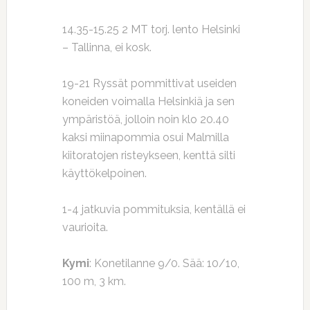
14.35-15.25 2 MT torj. lento Helsinki
– Tallinna, ei kosk.
19-21 Ryssät pommittivat useiden
koneiden voimalla Helsinkiä ja sen
ympäristöä, jolloin noin klo 20.40
kaksi miinapommia osui Malmilla
kiitoratojen risteykseen, kenttä silti
käyttökelpoinen.
1-4 jatkuvia pommituksia, kentällä ei
vaurioita.
Kymi
: Konetilanne 9/0. Sää: 10/10,
100 m, 3 km.