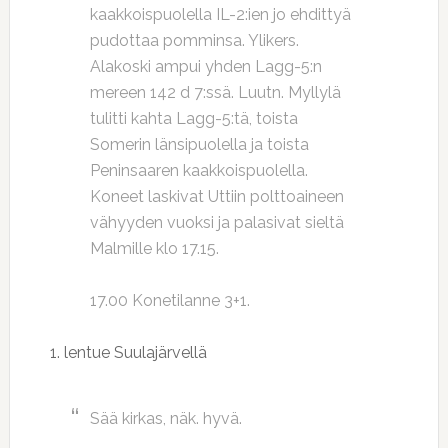
kaakkoispuolella IL-2:ien jo ehdittyä
pudottaa pomminsa. Ylikers.
Alakoski ampui yhden Lagg-5:n
mereen 142 d 7:ssä. Luutn. Myllylä
tulitti kahta Lagg-5:tä, toista
Somerin länsipuolella ja toista
Peninsaaren kaakkoispuolella.
Koneet laskivat Uttiin polttoaineen
vähyyden vuoksi ja palasivat sieltä
Malmille klo 17.15.
17.00 Konetilanne 3+1.
1. lentue Suulajärvellä
Sää kirkas, näk. hyvä.