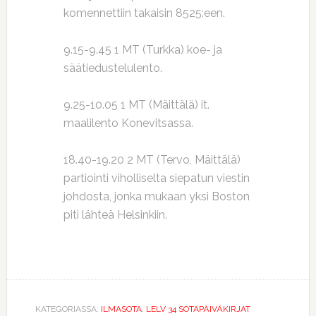
komennettiin takaisin 8525:een.
9.15-9.45 1 MT (Turkka) koe- ja
säätiedustelulento.
9.25-10.05 1 MT (Mäittälä) it.
maalilento Konevitsassa.
18.40-19.20 2 MT (Tervo, Mäittälä)
partiointi viholliselta siepatun viestin
johdosta, jonka mukaan yksi Boston
piti lähteä Helsinkiin.
KATEGORIASSA:
ILMASOTA
,
LELV 34 SOTAPÄIVÄKIRJAT