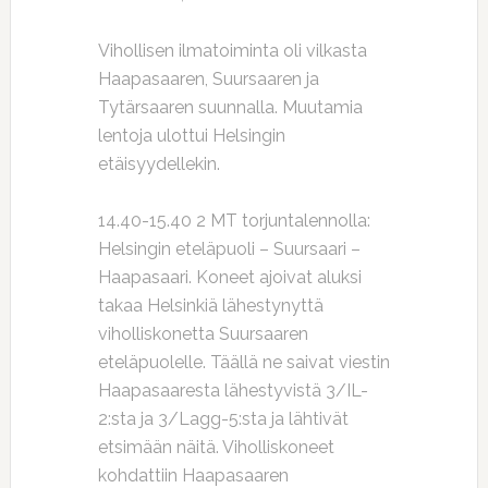
Vihollisen ilmatoiminta oli vilkasta
Haapasaaren, Suursaaren ja
Tytärsaaren suunnalla. Muutamia
lentoja ulottui Helsingin
etäisyydellekin.
14.40-15.40 2 MT torjuntalennolla:
Helsingin eteläpuoli – Suursaari –
Haapasaari. Koneet ajoivat aluksi
takaa Helsinkiä lähestynyttä
viholliskonetta Suursaaren
eteläpuolelle. Täällä ne saivat viestin
Haapasaaresta lähestyvistä 3/IL-
2:sta ja 3/Lagg-5:sta ja lähtivät
etsimään näitä. Viholliskoneet
kohdattiin Haapasaaren