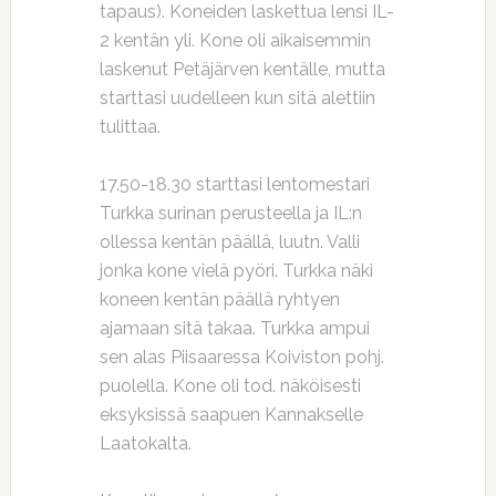
tapaus). Koneiden laskettua lensi IL-
2 kentän yli. Kone oli aikaisemmin
laskenut Petäjärven kentälle, mutta
starttasi uudelleen kun sitä alettiin
tulittaa.
17.50-18.30 starttasi lentomestari
Turkka surinan perusteella ja IL:n
ollessa kentän päällä, luutn. Valli
jonka kone vielä pyöri. Turkka näki
koneen kentän päällä ryhtyen
ajamaan sitä takaa. Turkka ampui
sen alas Piisaaressa Koiviston pohj.
puolella. Kone oli tod. näköisesti
eksyksissä saapuen Kannakselle
Laatokalta.