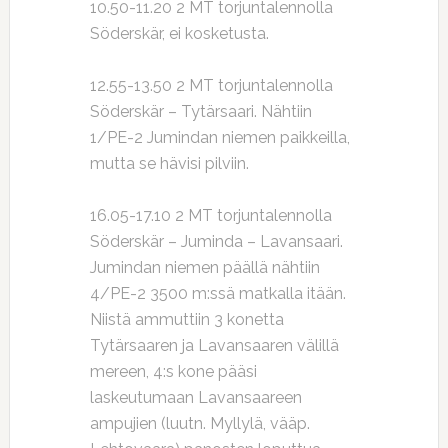
10.50-11.20 2 MT torjuntalennolla
Söderskär, ei kosketusta.
12.55-13.50 2 MT torjuntalennolla
Söderskär – Tytärsaari. Nähtiin
1/PE-2 Jumindan niemen paikkeilla,
mutta se hävisi pilviin.
16.05-17.10 2 MT torjuntalennolla
Söderskär – Juminda – Lavansaari.
Jumindan niemen päällä nähtiin
4/PE-2 3500 m:ssä matkalla itään.
Niistä ammuttiin 3 konetta
Tytärsaaren ja Lavansaaren välillä
mereen, 4:s kone pääsi
laskeutumaan Lavansaareen
ampujien (luutn. Myllylä, vääp.