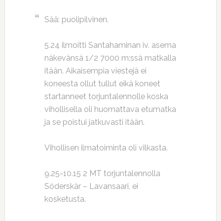
Sää: puolipilvinen.
5.24 ilmoitti Santahaminan iv. asema
näkevänsä 1/2 7000 m:ssä matkalla
itään. Aikaisempia viestejä ei
koneesta ollut tullut eikä koneet
startanneet torjuntalennolle koska
vihollisella oli huomattava etumatka
ja se poistui jatkuvasti itään.
Vihollisen ilmatoiminta oli vilkasta.
9.25-10.15 2 MT torjuntalennolla
Söderskär – Lavansaari, ei
kosketusta.