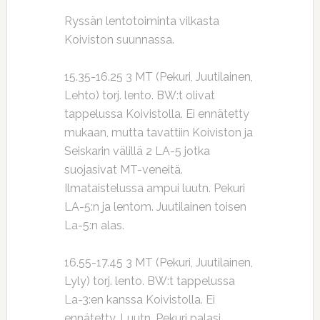
Ryssän lentotoiminta vilkasta
Koiviston suunnassa.
15.35-16.25 3 MT (Pekuri, Juutilainen,
Lehto) torj. lento. BW:t olivat
tappelussa Koivistolla. Ei ennätetty
mukaan, mutta tavattiin Koiviston ja
Seiskarin välillä 2 LA-5 jotka
suojasivat MT-veneitä.
Ilmataistelussa ampui luutn. Pekuri
LA-5:n ja lentom. Juutilainen toisen
La-5:n alas.
16.55-17.45 3 MT (Pekuri, Juutilainen,
Lyly) torj. lento. BW:t tappelussa
La-3:en kanssa Koivistolla. Ei
ennätetty. Luutn. Pekuri palasi