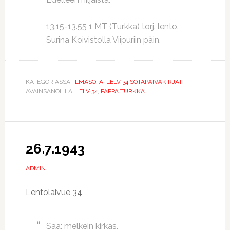
13.15-13.55 1 MT (Turkka) torj. lento.
Surina Koivistolla Viipuriin päin.
KATEGORIASSA:
ILMASOTA
,
LELV 34 SOTAPÄIVÄKIRJAT
AVAINSANOILLA:
LELV 34
,
PAPPA TURKKA
26.7.1943
ADMIN
Lentolaivue 34
Sää: melkein kirkas.