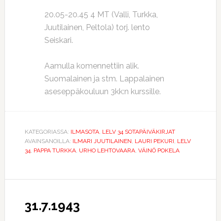
20.05-20.45 4 MT (Valli, Turkka,
Juutilainen, Peltola) torj. lento
Seiskari.
Aamulla komennettiin alik.
Suomalainen ja stm. Lappalainen
aseseppäkouluun 3kk:n kurssille.
KATEGORIASSA:
ILMASOTA
,
LELV 34 SOTAPÄIVÄKIRJAT
AVAINSANOILLA:
ILMARI JUUTILAINEN
,
LAURI PEKURI
,
LELV
34
,
PAPPA TURKKA
,
URHO LEHTOVAARA
,
VÄINÖ POKELA
31.7.1943