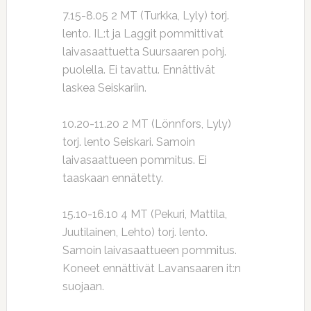
7.15-8.05 2 MT (Turkka, Lyly) torj.
lento. IL:t ja Laggit pommittivat
laivasaattuetta Suursaaren pohj.
puolella. Ei tavattu. Ennättivät
laskea Seiskariin.
10.20-11.20 2 MT (Lönnfors, Lyly)
torj. lento Seiskari. Samoin
laivasaattueen pommitus. Ei
taaskaan ennätetty.
15.10-16.10 4 MT (Pekuri, Mattila,
Juutilainen, Lehto) torj. lento.
Samoin laivasaattueen pommitus.
Koneet ennättivät Lavansaaren it:n
suojaan.