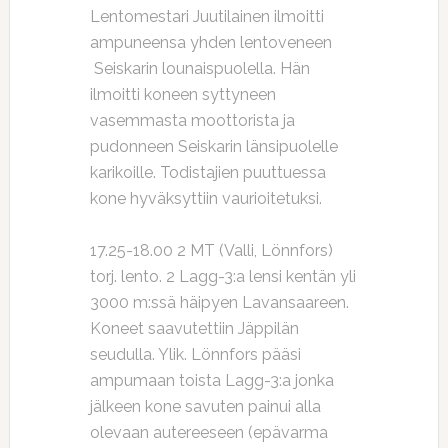
Lentomestari Juutilainen ilmoitti
ampuneensa yhden lentoveneen
Seiskarin lounaispuolella. Hän
ilmoitti koneen syttyneen
vasemmasta moottorista ja
pudonneen Seiskarin länsipuolelle
karikoille. Todistajien puuttuessa
kone hyväksyttiin vaurioitetuksi.
17.25-18.00 2 MT (Valli, Lönnfors)
torj. lento. 2 Lagg-3:a lensi kentän yli
3000 m:ssä häipyen Lavansaareen.
Koneet saavutettiin Jäppilän
seudulla. Ylik. Lönnfors pääsi
ampumaan toista Lagg-3:a jonka
jälkeen kone savuten painui alla
olevaan autereeseen (epävarma