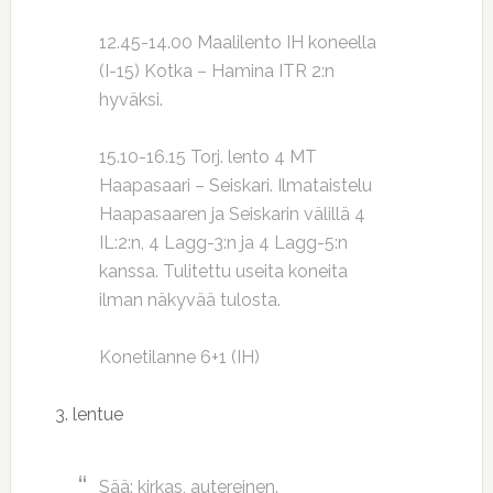
12.45-14.00 Maalilento IH koneella
(I-15) Kotka – Hamina ITR 2:n
hyväksi.
15.10-16.15 Torj. lento 4 MT
Haapasaari – Seiskari. Ilmataistelu
Haapasaaren ja Seiskarin välillä 4
IL:2:n, 4 Lagg-3:n ja 4 Lagg-5:n
kanssa. Tulitettu useita koneita
ilman näkyvää tulosta.
Konetilanne 6+1 (IH)
3. lentue
Sää: kirkas, autereinen.