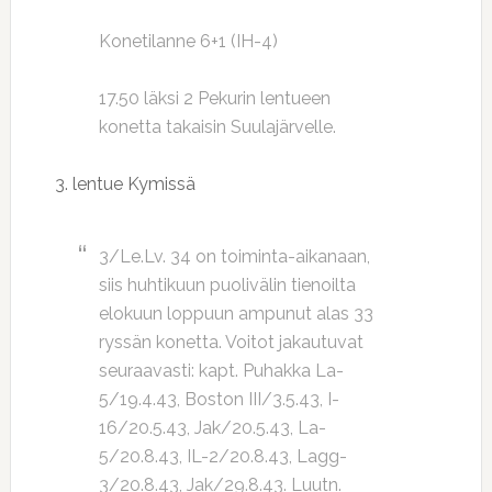
Konetilanne 6+1 (IH-4)
17.50 läksi 2 Pekurin lentueen
konetta takaisin Suulajärvelle.
3. lentue Kymissä
3/Le.Lv. 34 on toiminta-aikanaan,
siis huhtikuun puolivälin tienoilta
elokuun loppuun ampunut alas 33
ryssän konetta. Voitot jakautuvat
seuraavasti: kapt. Puhakka La-
5/19.4.43, Boston III/3.5.43, I-
16/20.5.43, Jak/20.5.43, La-
5/20.8.43, IL-2/20.8.43, Lagg-
3/20.8.43, Jak/29.8.43. Luutn.