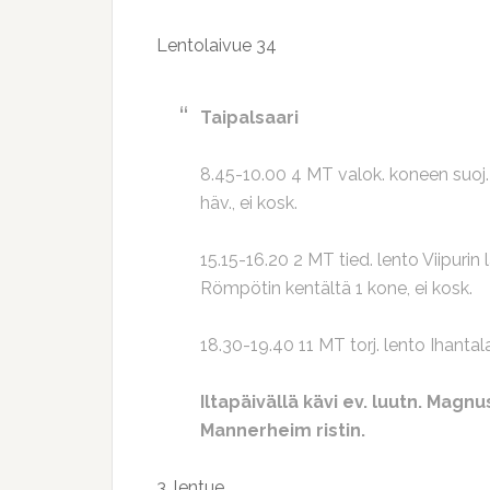
Lentolaivue 34
Taipalsaari
8.45-10.00 4 MT valok. koneen suoj.
häv., ei kosk.
15.15-16.20 2 MT tied. lento Viipurin 
Römpötin kentältä 1 kone, ei kosk.
18.30-19.40 11 MT torj. lento Ihantal
Iltapäivällä kävi ev. luutn. Mag
Mannerheim ristin.
3. lentue