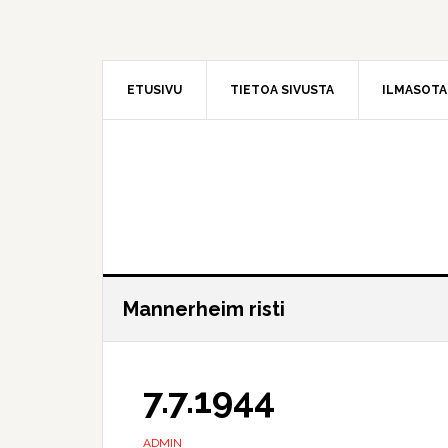
Hyppää
Hyppää
pääsisältöön
ensisijaiseen
sivupalkkiin
ETUSIVU
TIETOA SIVUSTA
ILMASOT
Mannerheim risti
7.7.1944
ADMIN