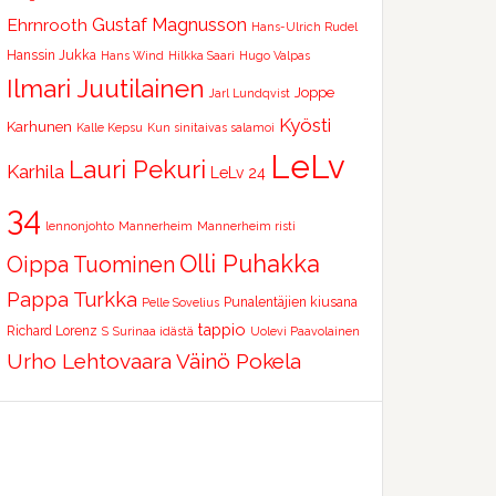
Ehrnrooth
Gustaf Magnusson
Hans-Ulrich Rudel
Hanssin Jukka
Hans Wind
Hilkka Saari
Hugo Valpas
Ilmari Juutilainen
Joppe
Jarl Lundqvist
Kyösti
Karhunen
Kalle Kepsu
Kun sinitaivas salamoi
LeLv
Lauri Pekuri
Karhila
LeLv 24
34
lennonjohto
Mannerheim
Mannerheim risti
Olli Puhakka
Oippa Tuominen
Pappa Turkka
Punalentäjien kiusana
Pelle Sovelius
tappio
Richard Lorenz
S
Surinaa idästä
Uolevi Paavolainen
Urho Lehtovaara
Väinö Pokela