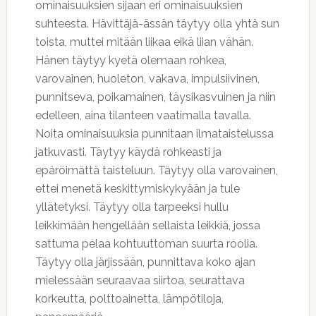
ominaisuuksien sijaan eri ominaisuuksien
suhteesta. Hävittäjä-ässän täytyy olla yhtä sun
toista, muttei mitään liikaa eikä liian vähän.
Hänen täytyy kyetä olemaan rohkea,
varovainen, huoleton, vakava, impulsiivinen,
punnitseva, poikamainen, täysikasvuinen ja niin
edelleen, aina tilanteen vaatimalla tavalla.
Noita ominaisuuksia punnitaan ilmataistelussa
jatkuvasti. Täytyy käydä rohkeasti ja
epäröimättä taisteluun. Täytyy olla varovainen,
ettei menetä keskittymiskykyään ja tule
yllätetyksi. Täytyy olla tarpeeksi hullu
leikkimään hengellään sellaista leikkiä, jossa
sattuma pelaa kohtuuttoman suurta roolia.
Täytyy olla järjissään, punnittava koko ajan
mielessään seuraavaa siirtoa, seurattava
korkeutta, polttoainetta, lämpötiloja,