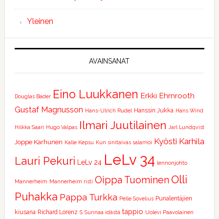
Yleinen
AVAINSANAT
Eino Luukkanen
Erkki Ehrnrooth
Douglas Bader
Gustaf Magnusson
Hanssin Jukka
Hans-Ulrich Rudel
Hans Wind
Ilmari Juutilainen
Hilkka Saari
Hugo Valpas
Jarl Lundqvist
Kyösti Karhila
Joppe Karhunen
Kalle Kepsu
Kun sinitaivas salamoi
LeLv 34
Lauri Pekuri
LeLv 24
lennonjohto
Olli
Oippa Tuominen
Mannerheim
Mannerheim risti
Puhakka
Pappa Turkka
Punalentäjien
Pelle Sovelius
tappio
kiusana
Richard Lorenz
S
Surinaa idästä
Uolevi Paavolainen