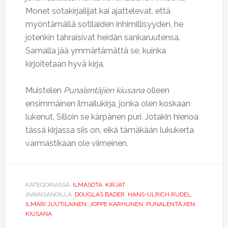
Monet sotakirjailijat kai ajattelevat, että
myöntämällä sotilaiden inhimillisyyden, he
jotenkin tahraisivat heidän sankaruutensa.
Samalla jää ymmärtämättä se, kuinka
kirjoitetaan hyvä kirja.
Muistelen
Punalentäjien kiusana
olleen
ensimmäinen ilmailukirja, jonka olen koskaan
lukenut. Silloin se kärpänen puri. Jotakin hienoa
tässä kirjassa siis on, eikä tämäkään lukukerta
varmastikaan ole viimeinen.
KATEGORIASSA:
ILMASOTA
,
KIRJAT
AVAINSANOILLA:
DOUGLAS BADER
,
HANS-ULRICH RUDEL
,
ILMARI JUUTILAINEN
,
JOPPE KARHUNEN
,
PUNALENTÄJIEN
KIUSANA