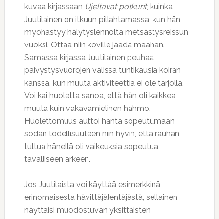
kuvaa kirjassaan
Ujeltavat potkurit
, kuinka
Juutilainen on itkuun pillahtamassa, kun hän
myöhästyy hälytyslennolta metsästysreissun
vuoksi. Ottaa niin koville jäädä maahan.
Samassa kirjassa Juutilainen peuhaa
päivystysvuorojen välissä tuntikausia koiran
kanssa, kun muuta aktiviteettia ei ole tarjolla.
Voi kai huoletta sanoa, että hän oli kaikkea
muuta kuin vakavamielinen hahmo.
Huolettomuus auttoi häntä sopeutumaan
sodan todellisuuteen niin hyvin, että rauhan
tultua hänellä oli vaikeuksia sopeutua
tavalliseen arkeen.
Jos Juutilaista voi käyttää esimerkkinä
erinomaisesta hävittäjälentäjästä, sellainen
näyttäisi muodostuvan yksittäisten