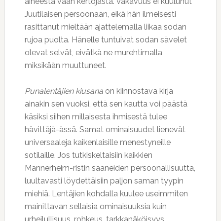
aiheesta vaan kertojasta. Vakavuus ei kuulunut
Juutilaisen persoonaan, eikä hän ilmeisesti
rasittanut mieltään ajattelemalla liikaa sodan
rujoa puolta. Hänelle tuntuivat sodan sävelet
olevat selvät, eivätkä ne murehtimalla
miksikään muuttuneet.
Punalentäjien kiusana
on kiinnostava kirja
ainakin sen vuoksi, että sen kautta voi päästä
käsiksi siihen millaisesta ihmisestä tulee
hävittäjä-ässä. Samat ominaisuudet lienevät
universaaleja kaikenlaisille menestyneille
sotilaille. Jos tutkiskeltaisiin kaikkien
Mannerheim-ristin saaneiden persoonallisuutta,
luultavasti löydettäisiin paljon saman tyypin
miehiä. Lentäjien kohdalla kuulee useimmiten
mainittavan sellaisia ominaisuuksia kuin
urheilullisuus, rohkeus, tarkkanäköisyys,