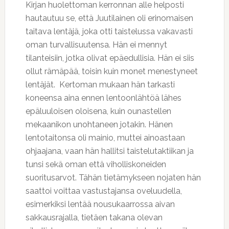
Kirjan huolettoman kerronnan alle helposti
hautautuu se, että Juutilainen oli erinomaisen
taitava lentäjä, joka otti taistelussa vakavasti
oman turvallisuutensa. Hän ei mennyt
tilanteisiin, jotka olivat epäedullisia. Hän ei siis
ollut rämäpää, toisin kuin monet menestyneet
lentäjät. Kertoman mukaan hän tarkasti
koneensa aina ennen lentoonlähtöä lähes
epäluuloisen oloisena, kuin ounastellen
mekaanikon unohtaneen jotakin. Hänen
lentotaitonsa oli mainio, muttei ainoastaan
ohjaajana, vaan hän hallitsi taistelutaktiikan ja
tunsi sekä oman että viholliskoneiden
suoritusarvot. Tähän tietämykseen nojaten hän
saattoi voittaa vastustajansa oveluudella,
esimerkiksi lentää nousukaarrossa aivan
sakkausrajalla, tietäen takana olevan