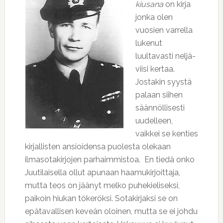
kiusana
on kirja
jonka olen
vuosien varrella
lukenut
luultavasti neljä-
viisi kertaa.
Jostakin syystä
palaan siihen
säännöllisesti
uudelleen,
vaikkei se kenties
kirjallisten ansioidensa puolesta olekaan
ilmasotakirjojen parhaimmistoa. En tiedä onko
Juutilaisella ollut apunaan haamukirjoittaja,
mutta teos on jäänyt melko puhekieliseksi,
paikoin hiukan tökeröksi. Sotakirjaksi se on
epätavallisen keveän oloinen, mutta se ei johdu