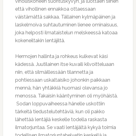
viholliskoneen suorituskyvyn, ja luottaen siihen
että vihollinen ennakkoa ottaessaan
väistämättä sakkaa. Tällainen kylmäpäinen ja
laskelmoiva suhtautuminen lienee ominaisuus,
joka helposti ilmataistelun melskeessä katoaa
kokeneiltakin lentäjiltä.
Hermojen hallinta ja rohkeus kulkevat käsi
kädessä. Juutilainen itse kuvaili kilvoitteluaan
niin, että silmäillessään tilannetta ja
pohtiessaan uskaltaisiko johonkin paikkaan
mennä, hän yhtäkkiä huomasi olevansa jo
menossa. Takaisin kääntyminen oli myöhäistä.
Sodan loppuvaiheessa hänelle uskottiin
tärkeitä tiedustelutehtäviä, kun oli pakko
lähettää lentäjiä keskelle todella raskasta
ilmatorjuntaa. Se vaati lentäjältä kykyä toimia
todellisen ilmatorjuntahelvetin keskellä ja