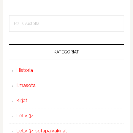
Ensisijainen
Etsi
sivupalkki
sivustolta
KATEGORIAT
Historia
Ilmasota
Kirjat
LeLv 34
LeLv 34 sotapäiväkirjat