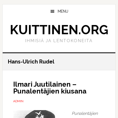
Hyppää
Hyppää
pääsisältöön
ensisijaiseen
MENU
sivupalkkiin
KUITTINEN.ORG
IHMISIÄ JA LENTOKONEITA
Hans-Ulrich Rudel
Ilmari Juutilainen –
Punalentäjien kiusana
ADMIN
Punalentäjien