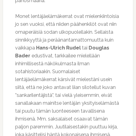
panosmääriä.
Monet lentäjäelämäkerrat ovat mielenkiintoisia
jo sen vuoksi, että niiden päähenkilöt ovat niin
omaperäisiä sodan ulkopuolellakin. Sellaista
sinnikkyyttä ja peräänantamattomuutta kuin
vaikkapa
Hans-Ulrich Rudel
tai
Douglas
Bader
edustivat, tarkkailee mielellään
inhimillisestä näkökulmasta ilman
sotahistoriaakin. Suomalaiset
lentäjäelämäkerrat kärsivät mielestäni usein
siitä, että ne joko antavat liian silotellut kuvan
”sankarilentäjistä”, tai vielä yleisemmin, eivät
sanallakaan mainitse lentäjän yksityiselämästä
tai puutu tämän luonteeseen tavallisena
ihmisenä. Mm. saksalaiset osaavat tämän
paljon paremmin. Juutilaisestakin puuttuu kirja,
joka käsittelisi häntä kokonaisena ihmisenä.