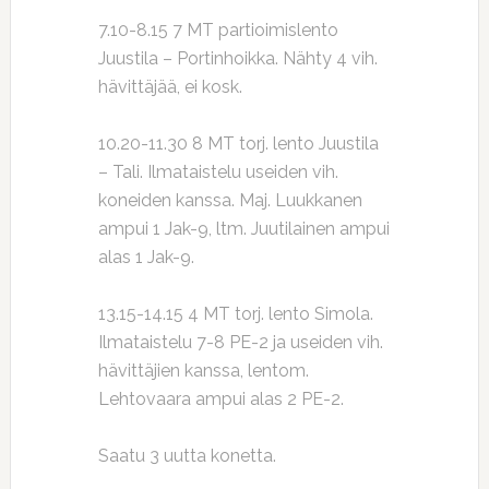
7.10-8.15 7 MT partioimislento
Juustila – Portinhoikka. Nähty 4 vih.
hävittäjää, ei kosk.
10.20-11.30 8 MT torj. lento Juustila
– Tali. Ilmataistelu useiden vih.
koneiden kanssa. Maj. Luukkanen
ampui 1 Jak-9, ltm. Juutilainen ampui
alas 1 Jak-9.
13.15-14.15 4 MT torj. lento Simola.
Ilmataistelu 7-8 PE-2 ja useiden vih.
hävittäjien kanssa, lentom.
Lehtovaara ampui alas 2 PE-2.
Saatu 3 uutta konetta.