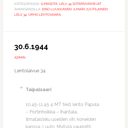
KATEGORIASSA:
ILMASOTA
,
LELV 34 SOTAPÄIVÄKIRJAT
AVAINSANOILLA:
EINO LUUKKANEN
,
ILMARI JUUTILAINEN
,
LELV 34
,
URHO LEHTOVAARA
30.6.1944
ADMIN
Lentolaivue 34
Taipalsaari
10.45-11.45 4 MT tied. lento Papula
– Portinhoikka – Ihantala.
Ilmataistelu useiden vih. koneiden
kanssa. Luutn. Myllylä vaurioitti