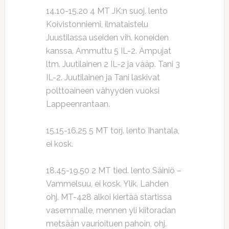
14.10-15.20 4 MT JK:n suoj. lento
Koivistonniemi, ilmataistelu
Juustilassa useiden vih. koneiden
kanssa. Ammuttu 5 IL-2. Ampujat
ltm. Juutilainen 2 IL-2 ja vääp. Tani 3
IL-2. Juutilainen ja Tani laskivat
polttoaineen vähyyden vuoksi
Lappeenrantaan.
15.15-16.25 5 MT torj. lento Ihantala,
ei kosk.
18.45-19.50 2 MT tied. lento Säiniö –
Vammelsuu, ei kosk. Ylik. Lahden
ohj. MT-428 alkoi kiertää startissa
vasemmalle, mennen yli kiitoradan
metsään vaurioituen pahoin, ohj.