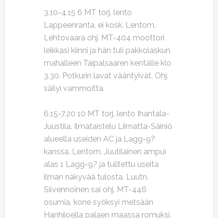
3.10-4.15 6 MT torj. lento
Lappeenranta, ei kosk. Lentom.
Lehtovaara ohj. MT-404 moottori
leikkasi kiinni ja hän tuli pakkolaskun
mahalleen Taipalsaaren kentälle klo
3.30. Potkurin lavat vääntyivät. Ohj.
säilyi vammoitta.
6.15-7.20 10 MT torj. lento Ihantala-
Juustila. Ilmataistelu Liimatta-Säiniö
alueella useiden AC ja Lagg-9?
kanssa. Lentom. Juutilainen ampui
alas 1 Lagg-9? ja tulitettu useita
ilman näkyvää tulosta. Luutn.
Silvennoinen sai ohj. MT-446
osumia, kone syöksyi metsään
Hanhijoella palaen maassa romuksi.