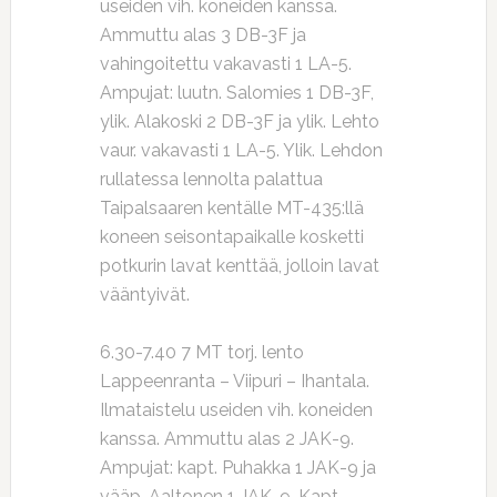
useiden vih. koneiden kanssa.
Ammuttu alas 3 DB-3F ja
vahingoitettu vakavasti 1 LA-5.
Ampujat: luutn. Salomies 1 DB-3F,
ylik. Alakoski 2 DB-3F ja ylik. Lehto
vaur. vakavasti 1 LA-5. Ylik. Lehdon
rullatessa lennolta palattua
Taipalsaaren kentälle MT-435:llä
koneen seisontapaikalle kosketti
potkurin lavat kenttää, jolloin lavat
vääntyivät.
6.30-7.40 7 MT torj. lento
Lappeenranta – Viipuri – Ihantala.
Ilmataistelu useiden vih. koneiden
kanssa. Ammuttu alas 2 JAK-9.
Ampujat: kapt. Puhakka 1 JAK-9 ja
vääp. Aaltonen 1 JAK-9. Kapt.