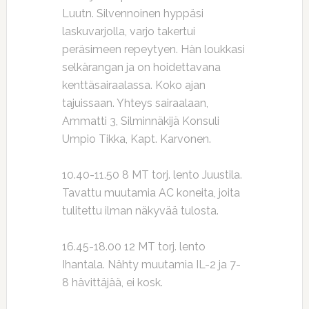
Luutn. Silvennoinen hyppäsi
laskuvarjolla, varjo takertui
peräsimeen repeytyen. Hän loukkasi
selkärangan ja on hoidettavana
kenttäsairaalassa. Koko ajan
tajuissaan. Yhteys sairaalaan,
Ammatti 3, Silminnäkijä Konsuli
Umpio Tikka, Kapt. Karvonen.
10.40-11.50 8 MT torj. lento Juustila.
Tavattu muutamia AC koneita, joita
tulitettu ilman näkyvää tulosta.
16.45-18.00 12 MT torj. lento
Ihantala. Nähty muutamia IL-2 ja 7-
8 hävittäjää, ei kosk.