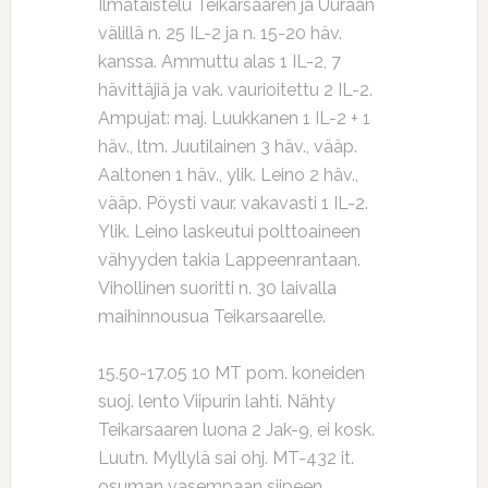
Ilmataistelu Teikarsaaren ja Uuraan
välillä n. 25 IL-2 ja n. 15-20 häv.
kanssa. Ammuttu alas 1 IL-2, 7
hävittäjiä ja vak. vaurioitettu 2 IL-2.
Ampujat: maj. Luukkanen 1 IL-2 + 1
häv., ltm. Juutilainen 3 häv., vääp.
Aaltonen 1 häv., ylik. Leino 2 häv.,
vääp. Pöysti vaur. vakavasti 1 IL-2.
Ylik. Leino laskeutui polttoaineen
vähyyden takia Lappeenrantaan.
Vihollinen suoritti n. 30 laivalla
maihinnousua Teikarsaarelle.
15.50-17.05 10 MT pom. koneiden
suoj. lento Viipurin lahti. Nähty
Teikarsaaren luona 2 Jak-9, ei kosk.
Luutn. Myllylä sai ohj. MT-432 it.
osuman vasempaan siipeen