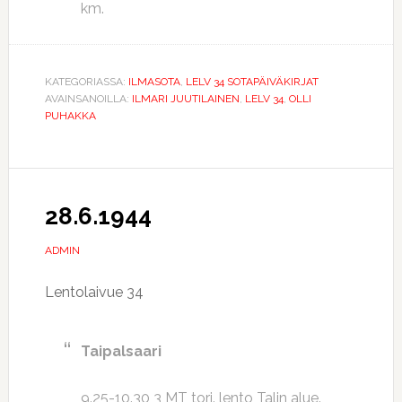
km.
KATEGORIASSA:
ILMASOTA
,
LELV 34 SOTAPÄIVÄKIRJAT
AVAINSANOILLA:
ILMARI JUUTILAINEN
,
LELV 34
,
OLLI
PUHAKKA
28.6.1944
ADMIN
Lentolaivue 34
Taipalsaari
9.25-10.30 3 MT torj. lento Talin alue.