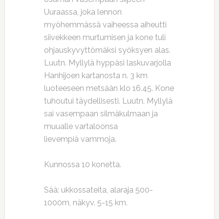
Uuraassa, joka lennon
myöhemmässä vaiheessa aiheutti
siivekkeen murtumisen ja kone tuli
ohjauskyvyttömäksi syöksyen alas.
Luutn. Myllylä hyppäsi laskuvarjolla
Hanhijoen kartanosta n. 3 km
luoteeseen metsään klo 16.45. Kone
tuhoutui täydellisesti. Luutn. Myllylä
sai vasempaan silmäkulmaan ja
muualle vartaloonsa
lievempiä vammoja.
Kunnossa 10 konetta.
Sää: ukkossateita, alaraja 500-
1000m, näkyv. 5-15 km.