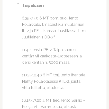
Taipalsaari
6.35-7.40 6 MT pom. suoj. lento
Pölläkkälä. Ilmataistelu muutamien
IL-2 ja PE-2 kanssa Juustilassa. Ltm.
Juutilainen 1 DB-3f.
11.42 lensi 1 PE-2 Taipalsaaren
kentän yli kaakosta-luoteeseen ja
kiersi kentän n. 5000 m:ssä.
11.05-12.40 6 MT torj. lento Ihantala.
Nähty Pölläkkälässä 5 IL-2, joista
yhtä tulitettu, ei tulosta.
16.15-17.20 4 MT tied. lento Säiniö –
Perkjärvi – Vammelsuu, ei kosk.