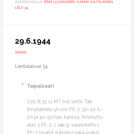
AVAINSANOILLA:
EINO LUUKKANEN
,
ILMARI JUUTILAINEN
,
LELV 34
29.6.1944
ADMIN
Lentolaivue 34
Taipalsaari
7.25-8.35 11 MT torj. lento Tali.
Ilmataistelu yli 100 PE-2, 30-40 IL-
2:n ja 40-50 häv. kanssa. Ammuttu
alas 3 PE-2, 1 Jak-9, vaurioitettu 1
PE-2 (mahd. tuhottu) sekä lisäksi