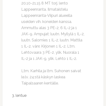
20.10-21.15 8 MT torj. lento
Lappeenranta. Ilmataistelu
Lappeenranta-Viipuri alueella
useiden vih. koneiden kanssa.
Ammuttu alas 3 PE-2, 6 IL-2 ja 1
JAK-9. Ampujat: luutn. Myllylä 1 IL-2,
luutn. Salomies 1 IL-2, luutn. Mattila
1 IL-2, vänr. Kirjonen 1 IL-2, Ltm.
Lehtovaara 3 PE-2, ylik. Nuorala 1
IL-2 ja 1 JAK-9, ylik. Lehto 1 IL-2.
Ltm. Karhila ja ltm. Suhonen saivat
le.lv. 24:stä käskyn laskea
Taipalsaaren kentälle.
3. lentue