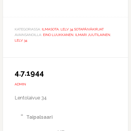
KATEGORIASSA:
ILMASOTA
,
LELV 34 SOTAPÄIVÄKIRJAT
AVAINSANOILLA:
EINO LUUKKANEN
,
ILMARI JUUTILAINEN
,
LELV 34
4.7.1944
ADMIN
Lentolaivue 34
Taipalsaari