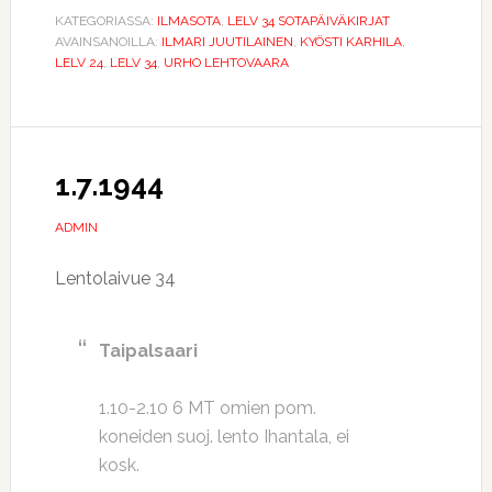
KATEGORIASSA:
ILMASOTA
,
LELV 34 SOTAPÄIVÄKIRJAT
AVAINSANOILLA:
ILMARI JUUTILAINEN
,
KYÖSTI KARHILA
,
LELV 24
,
LELV 34
,
URHO LEHTOVAARA
1.7.1944
ADMIN
Lentolaivue 34
Taipalsaari
1.10-2.10 6 MT omien pom.
koneiden suoj. lento Ihantala, ei
kosk.