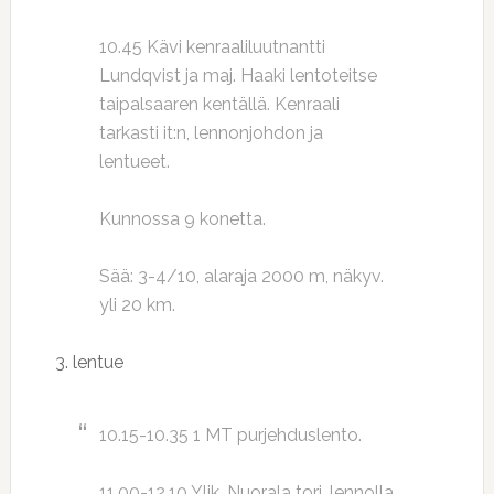
10.45 Kävi kenraaliluutnantti
Lundqvist ja maj. Haaki lentoteitse
taipalsaaren kentällä. Kenraali
tarkasti it:n, lennonjohdon ja
lentueet.
Kunnossa 9 konetta.
Sää: 3-4/10, alaraja 2000 m, näkyv.
yli 20 km.
3. lentue
10.15-10.35 1 MT purjehduslento.
11.00-12.10 Ylik. Nuorala torj. lennolla