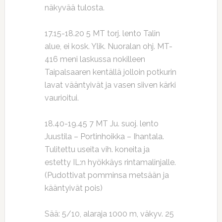
näkyvää tulosta.
17.15-18.20 5 MT torj. lento Talin
alue, ei kosk. Ylik. Nuoralan ohj. MT-
416 meni laskussa nokilleen
Taipalsaaren kentällä jolloin potkurin
lavat vääntyivät ja vasen siiven kärki
vaurioitui.
18.40-19.45 7 MT Ju. suoj. lento
Juustila – Portinhoikka – Ihantala.
Tulitettu useita vih. koneita ja
estetty IL:n hyökkäys rintamalinjalle.
(Pudottivat pomminsa metsään ja
kääntyivät pois)
Sää: 5/10, alaraja 1000 m, väkyv. 25