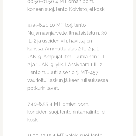
00.50-01.50 4 MT oman pom.
koneen suoj. lento Koivisto, ei kosk.
4.55-6.20 10 MT torj. lento
Nuijamaanjärvelle. Ilmataistelu n. 30
IL-2 ja useiden vih. hävittäjien
kanssa. Ammuttu alas 2 IL-2 ja 1
JAK-9. Ampujat ltm. Juutilainen 1 IL-
2 ja 1 JAK-9, ylik. Länsivaara 1 IL-2.
Lentom. Juutilaisen ohj. MT-457
vaurioitui laskun jälkeen rullauksessa
potkurin lavat.
7.40-8.55 4 MT omien pom.
koneiden suoj. lento rintamalinto, ei
kosk.
11.00-12.15 4 MT valok. suoj. lento