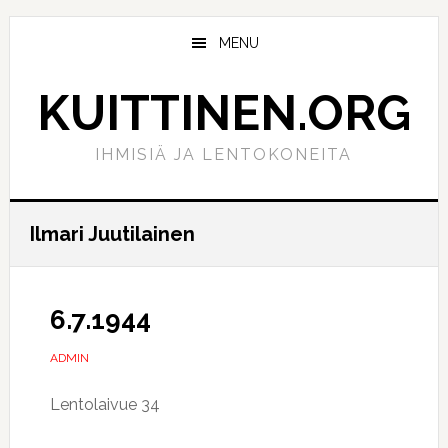
Hyppää
Hyppää
pääsisältöön
ensisijaiseen
MENU
sivupalkkiin
KUITTINEN.ORG
IHMISIÄ JA LENTOKONEITA
Ilmari Juutilainen
6.7.1944
ADMIN
Lentolaivue 34