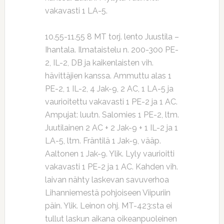
vakavasti 1 LA-5.
10.55-11.55 8 MT torj. lento Juustila –
Ihantala. Ilmataistelu n. 200-300 PE-
2, IL-2, DB ja kaikenlaisten vih.
hävittäjien kanssa. Ammuttu alas 1
PE-2, 1 IL-2, 4 Jak-9, 2 AC, 1 LA-5 ja
vaurioitettu vakavasti 1 PE-2 ja 1 AC.
Ampujat: luutn. Salomies 1 PE-2, ltm.
Juutilainen 2 AC + 2 Jak-9 + 1 IL-2 ja 1
LA-5, ltm. Fräntilä 1 Jak-9, vääp.
Aaltonen 1 Jak-9. Ylik. Lyly vaurioitti
vakavasti 1 PE-2 ja 1 AC. Kahden vih.
laivan nähty laskevan savuverhoa
Lihanniemestä pohjoiseen Viipuriin
päin. Ylik. Leinon ohj. MT-423:sta ei
tullut laskun aikana oikeanpuoleinen