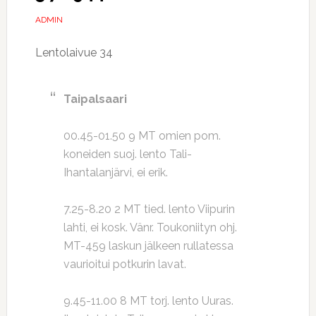
ADMIN
Lentolaivue 34
Taipalsaari
00.45-01.50 9 MT omien pom.
koneiden suoj. lento Tali-
Ihantalanjärvi, ei erik.
7.25-8.20 2 MT tied. lento Viipurin
lahti, ei kosk. Vänr. Toukoniityn ohj.
MT-459 laskun jälkeen rullatessa
vaurioitui potkurin lavat.
9.45-11.00 8 MT torj. lento Uuras.