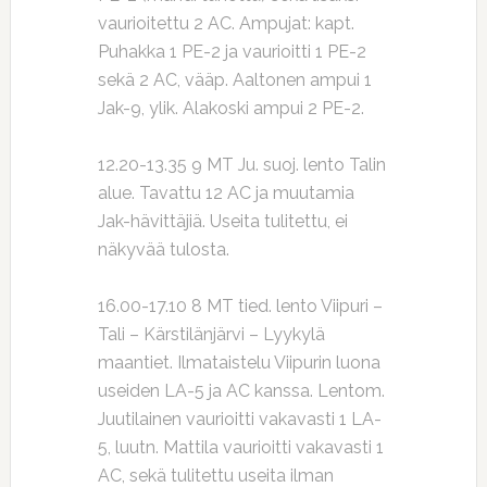
vaurioitettu 2 AC. Ampujat: kapt.
Puhakka 1 PE-2 ja vaurioitti 1 PE-2
sekä 2 AC, vääp. Aaltonen ampui 1
Jak-9, ylik. Alakoski ampui 2 PE-2.
12.20-13.35 9 MT Ju. suoj. lento Talin
alue. Tavattu 12 AC ja muutamia
Jak-hävittäjiä. Useita tulitettu, ei
näkyvää tulosta.
16.00-17.10 8 MT tied. lento Viipuri –
Tali – Kärstilänjärvi – Lyykylä
maantiet. Ilmataistelu Viipurin luona
useiden LA-5 ja AC kanssa. Lentom.
Juutilainen vaurioitti vakavasti 1 LA-
5, luutn. Mattila vaurioitti vakavasti 1
AC, sekä tulitettu useita ilman