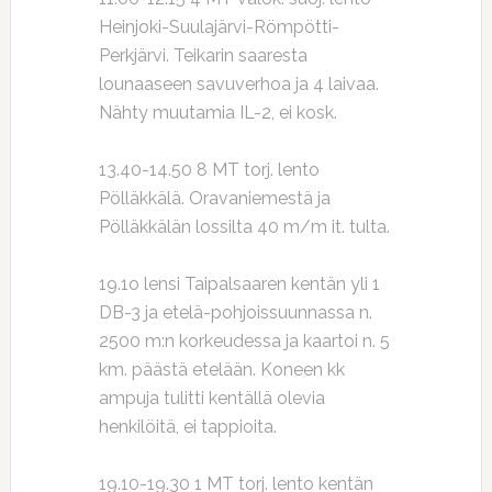
Heinjoki-Suulajärvi-Römpötti-
Perkjärvi. Teikarin saaresta
lounaaseen savuverhoa ja 4 laivaa.
Nähty muutamia IL-2, ei kosk.
13.40-14.50 8 MT torj. lento
Pölläkkälä. Oravaniemestä ja
Pölläkkälän lossilta 40 m/m it. tulta.
19.1o lensi Taipalsaaren kentän yli 1
DB-3 ja etelä-pohjoissuunnassa n.
2500 m:n korkeudessa ja kaartoi n. 5
km. päästä etelään. Koneen kk
ampuja tulitti kentällä olevia
henkilöitä, ei tappioita.
19.10-19.30 1 MT torj. lento kentän