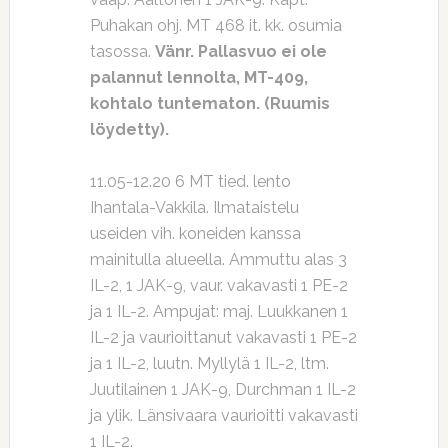
Puhakan ohj. MT 468 it. kk. osumia
tasossa.
Vänr. Pallasvuo ei ole
palannut lennolta, MT-409,
kohtalo tuntematon. (Ruumis
löydetty).
11.05-12.20 6 MT tied. lento
Ihantala-Vakkila. Ilmataistelu
useiden vih. koneiden kanssa
mainitulla alueella. Ammuttu alas 3
IL-2, 1 JAK-9, vaur. vakavasti 1 PE-2
ja 1 IL-2. Ampujat: maj. Luukkanen 1
IL-2 ja vaurioittanut vakavasti 1 PE-2
ja 1 IL-2, luutn. Myllylä 1 IL-2, ltm.
Juutilainen 1 JAK-9, Durchman 1 IL-2
ja ylik. Länsivaara vaurioitti vakavasti
1 IL-2.