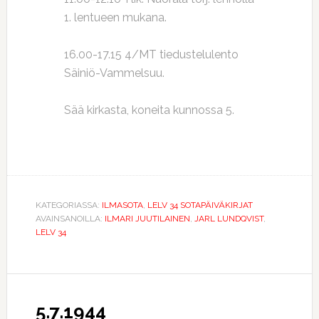
1. lentueen mukana.
16.00-17.15 4/MT tiedustelulento
Säiniö-Vammelsuu.
Sää kirkasta, koneita kunnossa 5.
KATEGORIASSA:
ILMASOTA
,
LELV 34 SOTAPÄIVÄKIRJAT
AVAINSANOILLA:
ILMARI JUUTILAINEN
,
JARL LUNDQVIST
,
LELV 34
5.7.1944