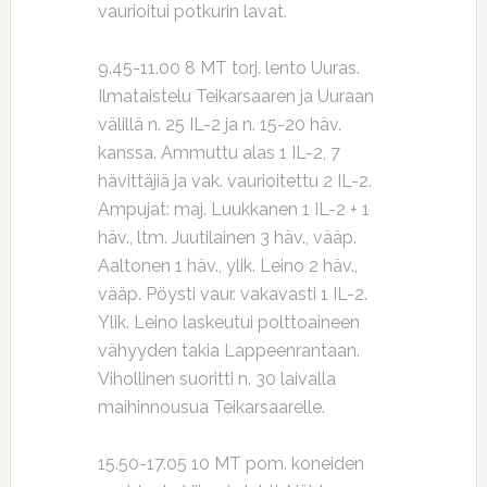
vaurioitui potkurin lavat.
9.45-11.00 8 MT torj. lento Uuras.
Ilmataistelu Teikarsaaren ja Uuraan
välillä n. 25 IL-2 ja n. 15-20 häv.
kanssa. Ammuttu alas 1 IL-2, 7
hävittäjiä ja vak. vaurioitettu 2 IL-2.
Ampujat: maj. Luukkanen 1 IL-2 + 1
häv., ltm. Juutilainen 3 häv., vääp.
Aaltonen 1 häv., ylik. Leino 2 häv.,
vääp. Pöysti vaur. vakavasti 1 IL-2.
Ylik. Leino laskeutui polttoaineen
vähyyden takia Lappeenrantaan.
Vihollinen suoritti n. 30 laivalla
maihinnousua Teikarsaarelle.
15.50-17.05 10 MT pom. koneiden