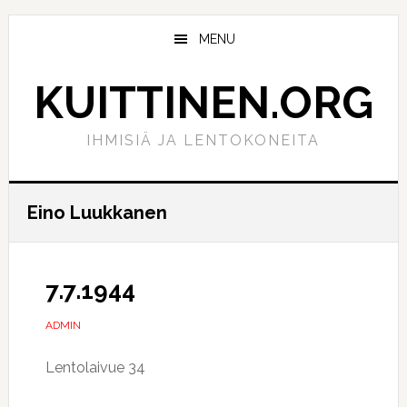
Hyppää
Hyppää
pääsisältöön
ensisijaiseen
MENU
sivupalkkiin
KUITTINEN.ORG
IHMISIÄ JA LENTOKONEITA
Eino Luukkanen
7.7.1944
ADMIN
Lentolaivue 34