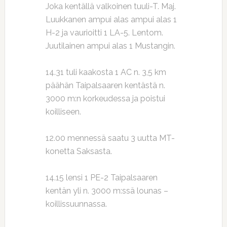
Joka kentällä valkoinen tuuli-T. Maj.
Luukkanen ampui alas ampui alas 1
H-2 ja vaurioitti 1 LA-5. Lentom.
Juutilainen ampui alas 1 Mustangin.
14.31 tuli kaakosta 1 AC n. 3,5 km
päähän Taipalsaaren kentästä n.
3000 m:n korkeudessa ja poistui
koilliseen.
12.00 mennessä saatu 3 uutta MT-
konetta Saksasta.
14.15 lensi 1 PE-2 Taipalsaaren
kentän yli n. 3000 m:ssä lounas –
koillissuunnassa.