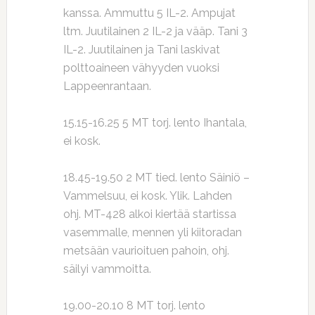
kanssa. Ammuttu 5 IL-2. Ampujat
ltm. Juutilainen 2 IL-2 ja vääp. Tani 3
IL-2. Juutilainen ja Tani laskivat
polttoaineen vähyyden vuoksi
Lappeenrantaan.
15.15-16.25 5 MT torj. lento Ihantala,
ei kosk.
18.45-19.50 2 MT tied. lento Säiniö –
Vammelsuu, ei kosk. Ylik. Lahden
ohj. MT-428 alkoi kiertää startissa
vasemmalle, mennen yli kiitoradan
metsään vaurioituen pahoin, ohj.
säilyi vammoitta.
19.00-20.10 8 MT torj. lento