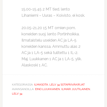
15.00-15.45 2 MT tied. lento
Lihaniemi – Uuras – Koivisto, ei kosk.
20.05-21.20 15 MT omien pom.
koneiden suoj. lento Portinhoikka.
Ilmataistelu useiden AC ja LA-5
koneiden kanssa. Ammuttu alas 2
AC ja 1 LA-5 sekä tulitettu 1 IL-2.
Maj. Luukkanen 1 AC ja 1 LA-5, ylik.
Alaskoski 1 AC.
KATEGORIASSA:
ILMASOTA
,
LELV 34 SOTAPÄIVÄKIRJAT
AVAINSANOILLA:
EINO LUUKKANEN
,
ILMARI JUUTILAINEN
,
LELV 34