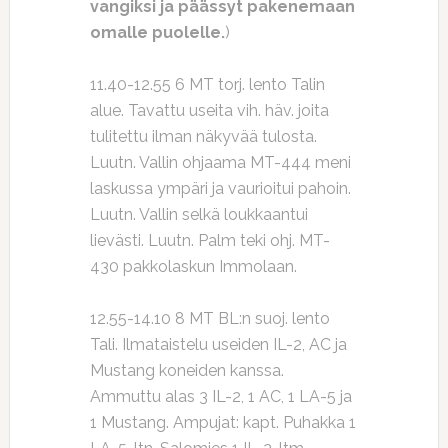
vangiksi ja päässyt pakenemaan
omalle puolelle.
)
11.40-12.55 6 MT torj. lento Talin
alue. Tavattu useita vih. häv. joita
tulitettu ilman näkyvää tulosta.
Luutn. Vallin ohjaama MT-444 meni
laskussa ympäri ja vaurioitui pahoin.
Luutn. Vallin selkä loukkaantui
lievästi. Luutn. Palm teki ohj. MT-
430 pakkolaskun Immolaan.
12.55-14.10 8 MT BL:n suoj. lento
Tali. Ilmataistelu useiden IL-2, AC ja
Mustang koneiden kanssa.
Ammuttu alas 3 IL-2, 1 AC, 1 LA-5 ja
1 Mustang. Ampujat: kapt. Puhakka 1