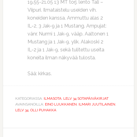
19.55-21.05 13 MT torj. lento Tali –
Viipuri. Ilmataistelu useiden vih.
koneiden kanssa. Ammuttu alas 2
IL-2, 3 Jak-9 ja 1 Mustang. Ampujat:
vänr. Nurmi 1 Jak-9, vääp. Aaltonen 1
Mustang ja 1 Jak-9, ylik. Alakoski 2
IL-2 ja 1 Jak-9, sekä tulitettu useita
koneita ilman näkyvää tulosta.
Sää: kirkas.
KATEGORIASSA:
ILMASOTA
,
LELV 34 SOTAPÄIVÄKIRJAT
AVAINSANOILLA:
EINO LUUKKANEN
,
ILMARI JUUTILAINEN
,
LELV 34
,
OLLI PUHAKKA