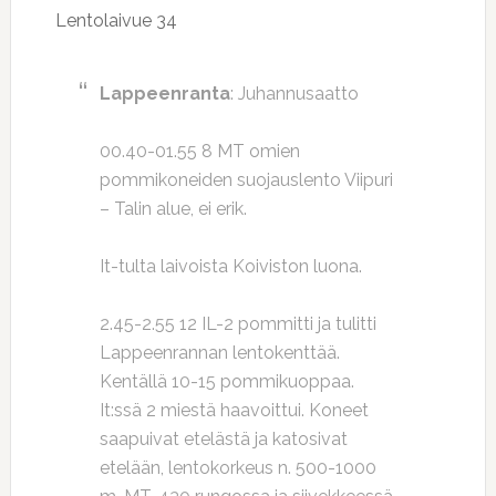
Lentolaivue 34
Lappeenranta
: Juhannusaatto
00.40-01.55 8 MT omien
pommikoneiden suojauslento Viipuri
– Talin alue, ei erik.
It-tulta laivoista Koiviston luona.
2.45-2.55 12 IL-2 pommitti ja tulitti
Lappeenrannan lentokenttää.
Kentällä 10-15 pommikuoppaa.
It:ssä 2 miestä haavoittui. Koneet
saapuivat etelästä ja katosivat
etelään, lentokorkeus n. 500-1000