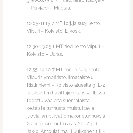
9.55-10.35 2 MT tied. lento Kaukjärvi
– Perkjärvi – Muolaa.
10.05-11.15 7 MT torj. ja suoj. lento
Viipuri – Koivisto. Ei kosk.
12.30-13.05 1 MT tied. lento Viipuri –
Koivisto – Uuras.
12.55-14.10 7 MT torj. ja suoj. lento
Viipurin ympäristö. Ilmataistelu
Ristinniemi – Koivisto alueella 9 IL-2
ja lukuisten hävittäjien kanssa. IL:ssa
todettu vaaleita suomalaista
keltaista tunnusta muistuttavia
juovia, ampuivat omakonetunnuksia
(vääriä). Ammuttu alas 2 IL-2 ja 1
Jak-9. Ampujat maj. Luukkanen 1 IL-