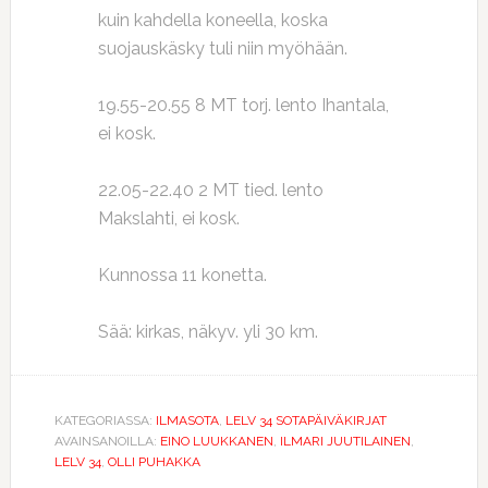
kuin kahdella koneella, koska
suojauskäsky tuli niin myöhään.
19.55-20.55 8 MT torj. lento Ihantala,
ei kosk.
22.05-22.40 2 MT tied. lento
Makslahti, ei kosk.
Kunnossa 11 konetta.
Sää: kirkas, näkyv. yli 30 km.
KATEGORIASSA:
ILMASOTA
,
LELV 34 SOTAPÄIVÄKIRJAT
AVAINSANOILLA:
EINO LUUKKANEN
,
ILMARI JUUTILAINEN
,
LELV 34
,
OLLI PUHAKKA