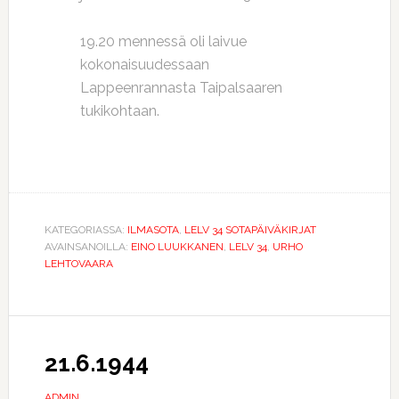
19.20 mennessä oli laivue
kokonaisuudessaan
Lappeenrannasta Taipalsaaren
tukikohtaan.
KATEGORIASSA:
ILMASOTA
,
LELV 34 SOTAPÄIVÄKIRJAT
AVAINSANOILLA:
EINO LUUKKANEN
,
LELV 34
,
URHO
LEHTOVAARA
21.6.1944
ADMIN