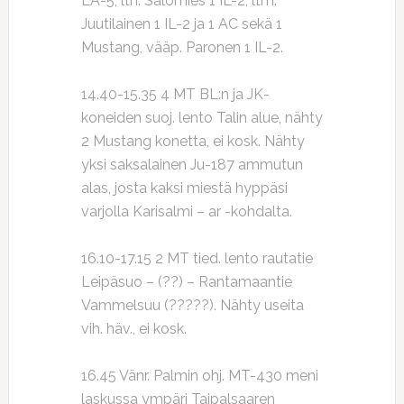
LA-5, ltn. Salomies 1 IL-2, ltm.
Juutilainen 1 IL-2 ja 1 AC sekä 1
Mustang, vääp. Paronen 1 IL-2.
14.40-15.35 4 MT BL:n ja JK-
koneiden suoj. lento Talin alue, nähty
2 Mustang konetta, ei kosk. Nähty
yksi saksalainen Ju-187 ammutun
alas, josta kaksi miestä hyppäsi
varjolla Karisalmi – ar -kohdalta.
16.10-17.15 2 MT tied. lento rautatie
Leipäsuo – (??) – Rantamaantie
Vammelsuu (?????). Nähty useita
vih. häv., ei kosk.
16.45 Vänr. Palmin ohj. MT-430 meni
laskussa ympäri Taipalsaaren