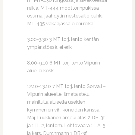
m. MT-430 rungossa ja siivekkeessä
reikiä. MT-444 moottorinpukissa
osuma, jäähdytin nestesäiliö puhki.
MT-435 vakaajassa pieni reikä.
3.00-3.30 3 MT torj. lento kentän
ympäristössä, ei erik.
8.00-9.10 6 MT torj. lento Viipurin
alue, ei kosk.
12.10-13.10 7 MT torj. lento Sorvali –
Viipurin alueelle. Ilmataistelu
mainitulla alueella useiden
kymmenien vih. koneiden kanssa.
Maj. Luukkanen ampui alas 2 DB-3f
ja 1 IL-2, lentom. Lehtovaara 1 LA-5
ja kers. Durchmann 1 DB-3f.