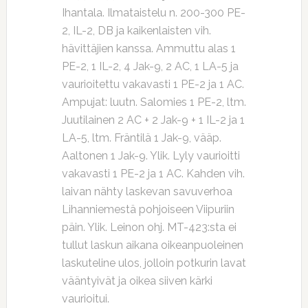
Ihantala. Ilmataistelu n. 200-300 PE-
2, IL-2, DB ja kaikenlaisten vih.
hävittäjien kanssa. Ammuttu alas 1
PE-2, 1 IL-2, 4 Jak-9, 2 AC, 1 LA-5 ja
vaurioitettu vakavasti 1 PE-2 ja 1 AC.
Ampujat: luutn. Salomies 1 PE-2, ltm.
Juutilainen 2 AC + 2 Jak-9 + 1 IL-2 ja 1
LA-5, ltm. Fräntilä 1 Jak-9, vääp.
Aaltonen 1 Jak-9. Ylik. Lyly vaurioitti
vakavasti 1 PE-2 ja 1 AC. Kahden vih.
laivan nähty laskevan savuverhoa
Lihanniemestä pohjoiseen Viipuriin
päin. Ylik. Leinon ohj. MT-423:sta ei
tullut laskun aikana oikeanpuoleinen
laskuteline ulos, jolloin potkurin lavat
vääntyivät ja oikea siiven kärki
vaurioitui.