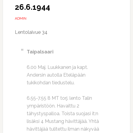
26.6.1944
ADMIN
Lentolaivue 34
Taipalsaari
6.00 Maj. Luukkanen ja kapt.
Andersin autolla Eteläpään
tukikohdan tiedustelu.
6.55-7.55 8 MT torj. lento Talin
ympäristöön. Havaittu 2
tähystyspalloa. Toista suojasi it:n
lisäksi 4 Mustang hävittäjää. Yhtä
hävittäjää tulitettu ilman näkyvää