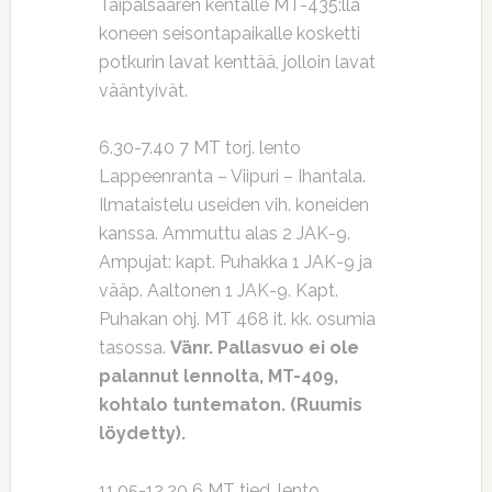
Taipalsaaren kentälle MT-435:llä
koneen seisontapaikalle kosketti
potkurin lavat kenttää, jolloin lavat
vääntyivät.
6.30-7.40 7 MT torj. lento
Lappeenranta – Viipuri – Ihantala.
Ilmataistelu useiden vih. koneiden
kanssa. Ammuttu alas 2 JAK-9.
Ampujat: kapt. Puhakka 1 JAK-9 ja
vääp. Aaltonen 1 JAK-9. Kapt.
Puhakan ohj. MT 468 it. kk. osumia
tasossa.
Vänr. Pallasvuo ei ole
palannut lennolta, MT-409,
kohtalo tuntematon. (Ruumis
löydetty).
11.05-12.20 6 MT tied. lento