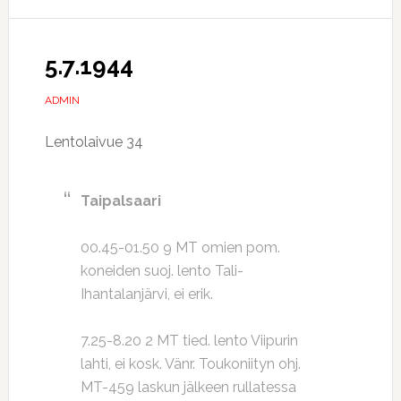
5.7.1944
ADMIN
Lentolaivue 34
Taipalsaari
00.45-01.50 9 MT omien pom.
koneiden suoj. lento Tali-
Ihantalanjärvi, ei erik.
7.25-8.20 2 MT tied. lento Viipurin
lahti, ei kosk. Vänr. Toukoniityn ohj.
MT-459 laskun jälkeen rullatessa