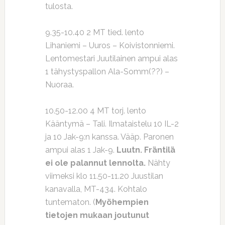
tulosta.
9.35-10.40 2 MT tied. lento
Lihaniemi – Uuros – Koivistonniemi.
Lentomestari Juutilainen ampui alas
1 tähystyspallon Ala-Somm(??) –
Nuoraa.
10.50-12.00 4 MT torj. lento
Kääntymä – Tali. Ilmataistelu 10 IL-2
ja 10 Jak-9:n kanssa. Vääp. Paronen
ampui alas 1 Jak-9.
Luutn. Fräntilä
ei ole palannut lennolta.
Nähty
viimeksi klo 11.50-11.20 Juustilan
kanavalla, MT-434. Kohtalo
tuntematon. (
Myöhempien
tietojen mukaan joutunut