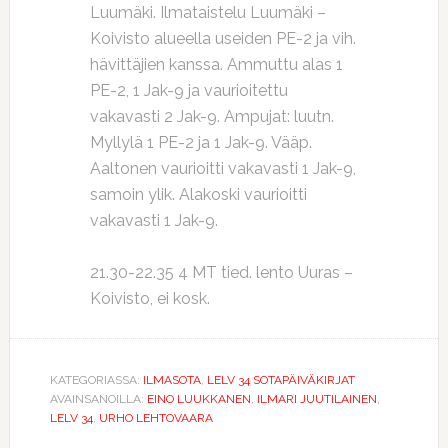
Luumäki. Ilmataistelu Luumäki –
Koivisto alueella useiden PE-2 ja vih.
hävittäjien kanssa. Ammuttu alas 1
PE-2, 1 Jak-9 ja vaurioitettu
vakavasti 2 Jak-9. Ampujat: luutn.
Myllylä 1 PE-2 ja 1 Jak-9. Vääp.
Aaltonen vaurioitti vakavasti 1 Jak-9,
samoin ylik. Alakoski vaurioitti
vakavasti 1 Jak-9.
21.30-22.35 4 MT tied. lento Uuras –
Koivisto, ei kosk.
KATEGORIASSA:
ILMASOTA
,
LELV 34 SOTAPÄIVÄKIRJAT
AVAINSANOILLA:
EINO LUUKKANEN
,
ILMARI JUUTILAINEN
,
LELV 34
,
URHO LEHTOVAARA