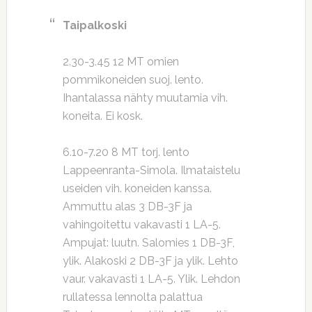
Taipalkoski
2.30-3.45 12 MT omien
pommikoneiden suoj. lento.
Ihantalassa nähty muutamia vih.
koneita. Ei kosk.
6.10-7.20 8 MT torj. lento
Lappeenranta-Simola. Ilmataistelu
useiden vih. koneiden kanssa.
Ammuttu alas 3 DB-3F ja
vahingoitettu vakavasti 1 LA-5.
Ampujat: luutn. Salomies 1 DB-3F,
ylik. Alakoski 2 DB-3F ja ylik. Lehto
vaur. vakavasti 1 LA-5. Ylik. Lehdon
rullatessa lennolta palattua