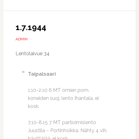
1.7.1944
ADMIN
Lentolaivue 34
Taipalsaari
1.10-2.10 6 MT omien pom.
koneiden suoj. lento Ihantala, ei
kosk.
7.10-8.15 7 MT partioimislento
Juustila – Portinhoikka. Nähty 4 vih.
hävittäjää, ei kosk.