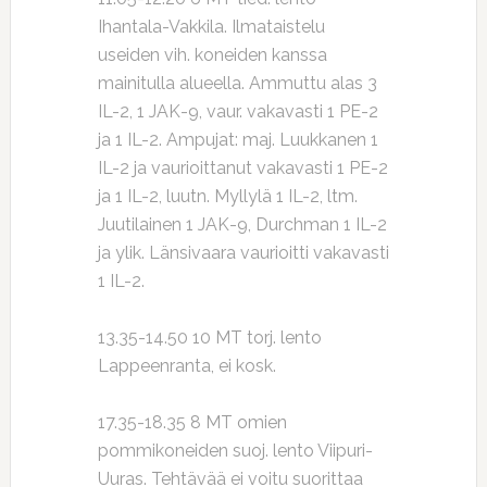
Ihantala-Vakkila. Ilmataistelu
useiden vih. koneiden kanssa
mainitulla alueella. Ammuttu alas 3
IL-2, 1 JAK-9, vaur. vakavasti 1 PE-2
ja 1 IL-2. Ampujat: maj. Luukkanen 1
IL-2 ja vaurioittanut vakavasti 1 PE-2
ja 1 IL-2, luutn. Myllylä 1 IL-2, ltm.
Juutilainen 1 JAK-9, Durchman 1 IL-2
ja ylik. Länsivaara vaurioitti vakavasti
1 IL-2.
13.35-14.50 10 MT torj. lento
Lappeenranta, ei kosk.
17.35-18.35 8 MT omien
pommikoneiden suoj. lento Viipuri-
Uuras. Tehtävää ei voitu suorittaa