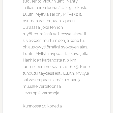
suoj. lento Viipurin lahti. Nähty
Teikarsaaren luona 2 Jak-9, ei kosk.
Luutn. Myllylä sai ohj. MT-432 it.
osuman vasempaan siipeen
Uuraassa, joka lennon
myöhemmässä vaiheessa aiheutti
siivekkeen murtumisen ja kone tuli
ohjauskyvyttömäksi syöksyen alas.
Luutn. Myllylä hyppäsi laskuvarjolla
Hanhijoen kartanosta n. 3 km
luoteeseen metsään klo 16.45. Kone
tuhoutui täydellisesti. Luutn. Myllylä
sai vasempaan silmäkulmaan ja
muualle vartaloonsa
lievempiä vammoja.
Kunnossa 10 konetta.