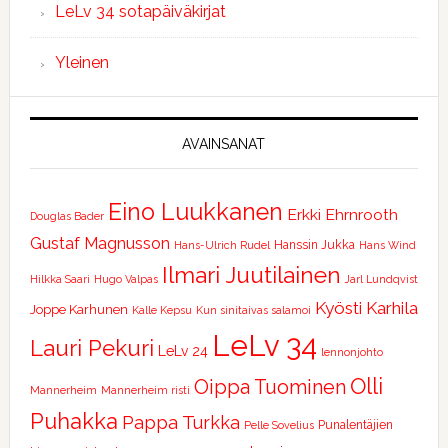
LeLv 34 sotapäiväkirjat
Yleinen
AVAINSANAT
Eino Luukkanen
Erkki Ehrnrooth
Douglas Bader
Gustaf Magnusson
Hanssin Jukka
Hans-Ulrich Rudel
Hans Wind
Ilmari Juutilainen
Hilkka Saari
Hugo Valpas
Jarl Lundqvist
Kyösti Karhila
Joppe Karhunen
Kalle Kepsu
Kun sinitaivas salamoi
LeLv 34
Lauri Pekuri
LeLv 24
lennonjohto
Olli
Oippa Tuominen
Mannerheim
Mannerheim risti
Puhakka
Pappa Turkka
Punalentäjien
Pelle Sovelius