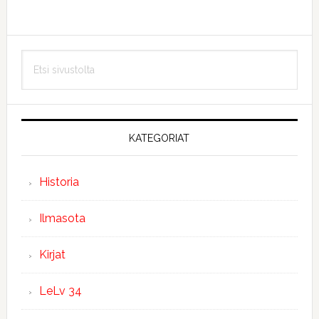
Ensisijainen
Etsi
sivupalkki
sivustolta
KATEGORIAT
Historia
Ilmasota
Kirjat
LeLv 34