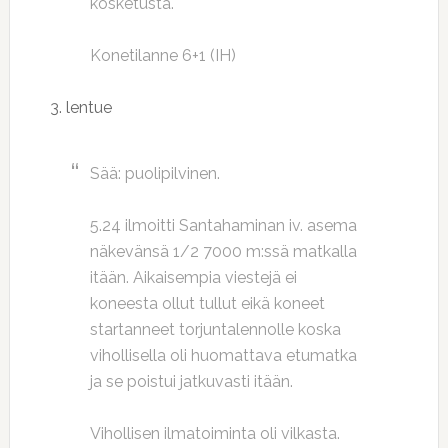
kosketusta.
Konetilanne 6+1 (IH)
3. lentue
Sää: puolipilvinen.
5.24 ilmoitti Santahaminan iv. asema
näkevänsä 1/2 7000 m:ssä matkalla
itään. Aikaisempia viestejä ei
koneesta ollut tullut eikä koneet
startanneet torjuntalennolle koska
vihollisella oli huomattava etumatka
ja se poistui jatkuvasti itään.
Vihollisen ilmatoiminta oli vilkasta.