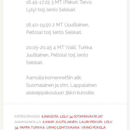
16.45-17.25 3 MT (Pekuri, Tervo,
Lyly) torj. lento Seiskari.
18.40-19.50 2 MT (Juutilainen,
Peltola) torj. lento Seiskari.
20.05-20.45 4 MT (Valli, Turkka,
Juutilainen, Peltola) torj. lento
Seiskari.
Aamulla komennettiin alik.
Suomalainen ja stm. Lappalainen
aseseppäkouluun 3kk:n kurssille.
KATEGORIASSA:
ILMASOTA
,
LELV 34 SOTAPÄIVÄKIRJAT
AVAINSANOILLA:
ILMARI JUUTILAINEN
,
LAURI PEKURI
,
LELV
34
,
PAPPA TURKKA
,
URHO LEHTOVAARA
,
VÄINÖ POKELA