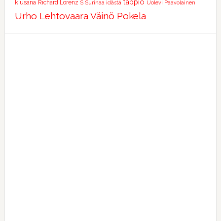
tappio
kiusana
Richard Lorenz
S
Surinaa idästä
Uolevi Paavolainen
Urho Lehtovaara
Väinö Pokela