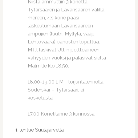
Niistä ammuttiin 3 konetta
Tytärsaaren ja Lavansaaren välillä
mereen, 4:s kone pääsi
laskeutumaan Lavansaareen
ampujien (luutn. Myllylä, vääp.
Lehtovaara) panosten loputtua.
MT:t laskivat Uttiin polttoaineen
vähyyden vuoksi ja palasivat sieltä
Malmille klo 18.50.
18.00-19.00 1 MT torjuntalennolla
Söderskär – Tytärsaari, ei
kosketusta.
17.00 Konetilanne 3 kunnossa.
1. lentue Suulajärvellä