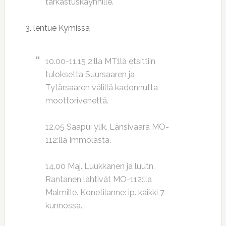
tarkastuskäynnille.
3. lentue Kymissä
10.00-11.15 2:lla MT:llä etsittiin
tuloksetta Suursaaren ja
Tytärsaaren välillä kadonnutta
moottorivenettä.
12.05 Saapui ylik. Länsivaara MO-
112:lla Immolasta.
14.00 Maj. Luukkanen ja luutn.
Rantanen lähtivät MO-112:lla
Malmille. Konetilanne: ip. kaikki 7
kunnossa.