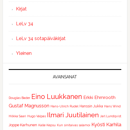
Kirjat
LeLv 34
LeLv 34 sotapäiväkirjat
Yleinen
AVAINSANAT
Eino Luukkanen
Erkki Ehrnrooth
Douglas Bader
Gustaf Magnusson
Hanssin Jukka
Hans-Ulrich Rudel
Hans Wind
Ilmari Juutilainen
Hilkka Saari
Hugo Valpas
Jarl Lundqvist
Kyösti Karhila
Joppe Karhunen
Kalle Kepsu
Kun sinitaivas salamoi