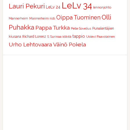
LeLv 34
Lauri Pekuri
LeLv 24
lennonjohto
Olli
Oippa Tuominen
Mannerheim
Mannerheim risti
Puhakka
Pappa Turkka
Punalentäjien
Pelle Sovelius
tappio
kiusana
Richard Lorenz
S
Surinaa idästä
Uolevi Paavolainen
Urho Lehtovaara
Väinö Pokela