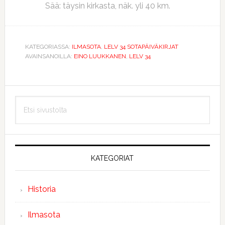
Sää: täysin kirkasta, näk. yli 40 km.
KATEGORIASSA:
ILMASOTA
,
LELV 34 SOTAPÄIVÄKIRJAT
AVAINSANOILLA:
EINO LUUKKANEN
,
LELV 34
Ensisijainen
Etsi
sivupalkki
sivustolta
KATEGORIAT
Historia
Ilmasota