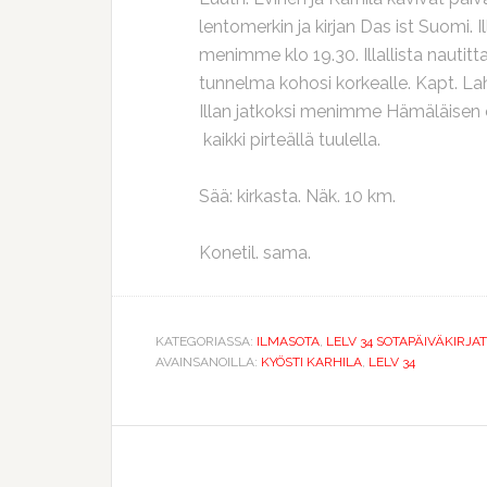
lentomerkin ja kirjan Das ist Suomi. Il
menimme klo 19.30. Illallista nautit
tunnelma kohosi korkealle. Kapt. Laht
Illan jatkoksi menimme Hämäläisen o
kaikki pirteällä tuulella.
Sää: kirkasta. Näk. 10 km.
Konetil. sama.
KATEGORIASSA:
ILMASOTA
,
LELV 34 SOTAPÄIVÄKIRJAT
AVAINSANOILLA:
KYÖSTI KARHILA
,
LELV 34