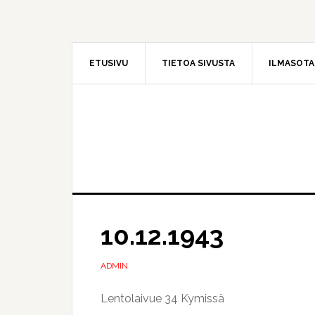
Hyppää
Hyppää
pääsisältöön
ensisijaiseen
sivupalkkiin
ETUSIVU
TIETOA SIVUSTA
ILMASOT
10.12.1943
ADMIN
Lentolaivue 34 Kymissä