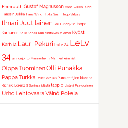
Ehrnrooth
Gustaf Magnusson
Hans-Ulrich Rudel
Hanssin Jukka
Hans Wind
Hilkka Saari
Hugo Valpas
Ilmari Juutilainen
Joppe
Jarl Lundqvist
Kyösti
Karhunen
Kalle Kepsu
Kun sinitaivas salamoi
LeLv
Lauri Pekuri
Karhila
LeLv 24
34
lennonjohto
Mannerheim
Mannerheim risti
Olli Puhakka
Oippa Tuominen
Pappa Turkka
Punalentäjien kiusana
Pelle Sovelius
tappio
Richard Lorenz
S
Surinaa idästä
Uolevi Paavolainen
Urho Lehtovaara
Väinö Pokela