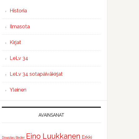
Historia
Ilmasota
Kirjat
LeLv 34
LeLv 34 sotapäiväkirjat
Yleinen
AVAINSANAT
Eino Luukkanen
Erkki
Douglas Bader