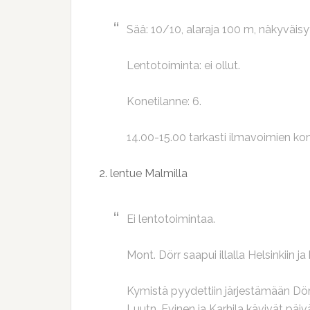
Sää: 10/10, alaraja 100 m, näkyväis
Lentotoiminta: ei ollut.
Konetilanne: 6.
14.00-15.00 tarkasti ilmavoimien ko
2. lentue Malmilla
Ei lentotoimintaa.
Mont. Dörr saapui illalla Helsinkiin
Kymistä pyydettiin järjestämään Dörril
Luutn. Evinen ja Karhila kävivät päiv