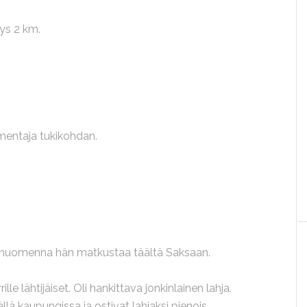
yys 2 km.
mentaja tukikohdan.
 ja huomenna hän matkustaa täältä Saksaan.
le lähtijäiset. Oli hankittava jonkinlainen lahja.
ällä kaupungissa ja ostivat lahjaksi pienois