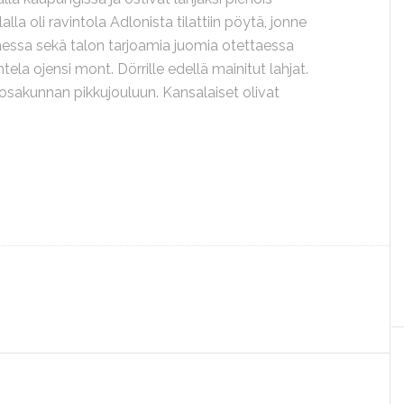
lalla oli ravintola Adlonista tilattiin pöytä, jonne
taessa sekä talon tarjoamia juomia otettaessa
ela ojensi mont. Dörrille edellä mainitut lahjat.
sakunnan pikkujouluun. Kansalaiset olivat