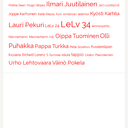
Ilmari Juutilainen
Hilkka Saari
Hugo Valpas
Jarl Lundqvist
Kyösti Karhila
Joppe Karhunen
Kalle Kepsu
Kun sinitaivas salamoi
LeLv 34
Lauri Pekuri
LeLv 24
lennonjohto
Olli
Oippa Tuominen
Mannerheim
Mannerheim risti
Puhakka
Pappa Turkka
Punalentäjien
Pelle Sovelius
tappio
kiusana
Richard Lorenz
S
Surinaa idästä
Uolevi Paavolainen
Urho Lehtovaara
Väinö Pokela