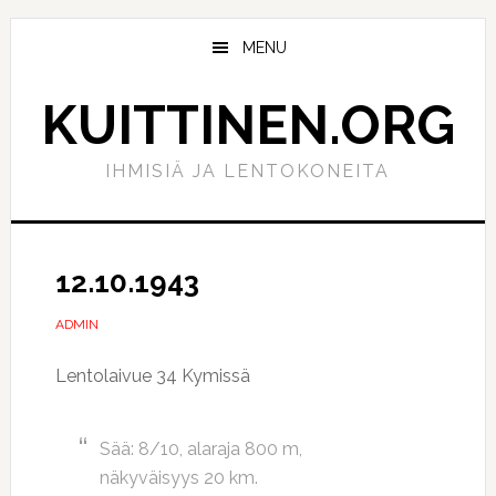
Hyppää
Hyppää
pääsisältöön
ensisijaiseen
MENU
sivupalkkiin
KUITTINEN.ORG
IHMISIÄ JA LENTOKONEITA
12.10.1943
ADMIN
Lentolaivue 34 Kymissä
Sää: 8/10, alaraja 800 m,
näkyväisyys 20 km.