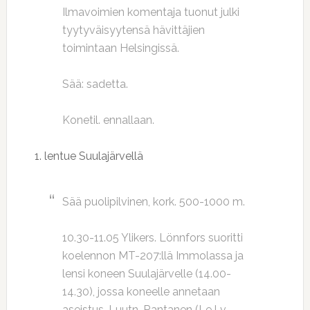
Ilmavoimien komentaja tuonut julki
tyytyväisyytensä hävittäjien
toimintaan Helsingissä.
Sää: sadetta.
Konetil. ennallaan.
1. lentue Suulajärvellä
Sää puolipilvinen, kork. 500-1000 m.
10.30-11.05 Ylikers. Lönnfors suoritti
koelennon MT-207:llä Immolassa ja
lensi koneen Suulajärvelle (14.00-
14.30), jossa koneelle annetaan
aseistus. Luutn. Rantanen (Le.Lv.