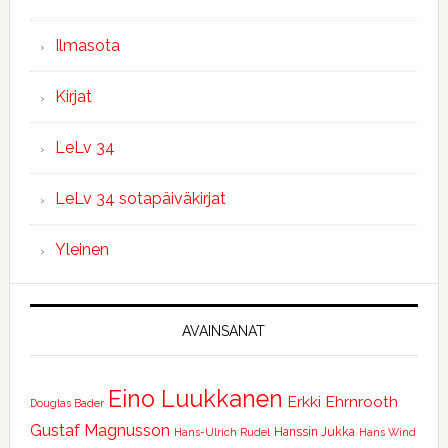
Ilmasota
Kirjat
LeLv 34
LeLv 34 sotapäiväkirjat
Yleinen
AVAINSANAT
Eino Luukkanen
Erkki Ehrnrooth
Douglas Bader
Gustaf Magnusson
Hanssin Jukka
Hans-Ulrich Rudel
Hans Wind