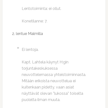
Lentotoiminta: ei ollut.
Konetilanne: 7.
2. lentue Malmilla
Ei lentoja.
Kapt. Lahtela käynyt H:gin
torjuntakeskuksessa
neuvottelemassa yhteistoiminnasta.
Mitään erikoista neuvottelua ei
kuitenkaan pidetty, vaan asiat
näyttävät olevan ”lukossa” toiselta
puolelta ilman muuta.