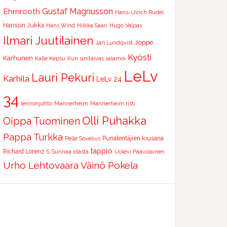
Ehrnrooth
Gustaf Magnusson
Hans-Ulrich Rudel
Hanssin Jukka
Hans Wind
Hilkka Saari
Hugo Valpas
Ilmari Juutilainen
Joppe
Jarl Lundqvist
Kyösti
Karhunen
Kalle Kepsu
Kun sinitaivas salamoi
LeLv
Lauri Pekuri
Karhila
LeLv 24
34
lennonjohto
Mannerheim
Mannerheim risti
Olli Puhakka
Oippa Tuominen
Pappa Turkka
Punalentäjien kiusana
Pelle Sovelius
tappio
Richard Lorenz
S
Surinaa idästä
Uolevi Paavolainen
Urho Lehtovaara
Väinö Pokela