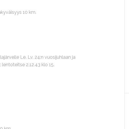
näkyväisyys 10 km.
ajärvelle Le. Lv. 24:n vuosijuhlaan ja
 lentoteitse 2.12.43 klo 15.
.
20 km.