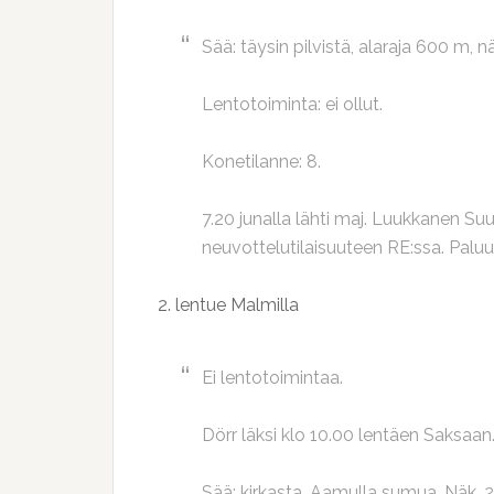
Sää: täysin pilvistä, alaraja 600 m, 
Lentotoiminta: ei ollut.
Konetilanne: 8.
7.20 junalla lähti maj. Luukkanen Suul
neuvottelutilaisuuteen RE:ssa. Paluu:
2. lentue Malmilla
Ei lentotoimintaa.
Dörr läksi klo 10.00 lentäen Saksaan
Sää: kirkasta. Aamulla sumua. Näk. 