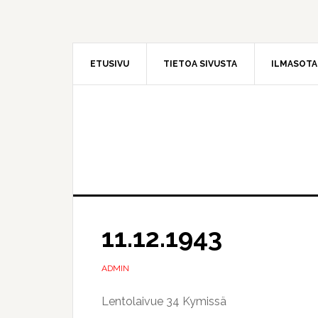
Hyppää
Hyppää
pääsisältöön
ensisijaiseen
sivupalkkiin
ETUSIVU
TIETOA SIVUSTA
ILMASOT
11.12.1943
ADMIN
Lentolaivue 34 Kymissä