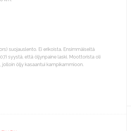
ors) suojauslento. Ei erikoista. Ensimmäiseltä
07) syystä, että öljynpaine laski. Moottorista oli
 jolloin öljy kasaantui kampikammioon.