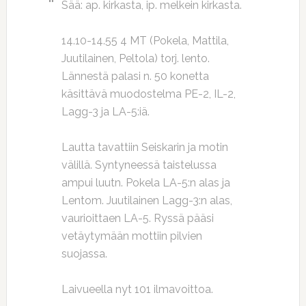
Sää: ap. kirkasta, ip. melkein kirkasta.
14.10-14.55 4 MT (Pokela, Mattila,
Juutilainen, Peltola) torj. lento.
Lännestä palasi n. 50 konetta
käsittävä muodostelma PE-2, IL-2,
Lagg-3 ja LA-5:iä.
Lautta tavattiin Seiskarin ja motin
välillä. Syntyneessä taistelussa
ampui luutn. Pokela LA-5:n alas ja
Lentom. Juutilainen Lagg-3:n alas,
vaurioittaen LA-5. Ryssä pääsi
vetäytymään mottiin pilvien
suojassa.
Laivueella nyt 101 ilmavoittoa.