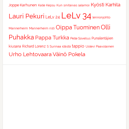
Kyösti Karhila
Joppe Karhunen
Kalle Kepsu
Kun sinitaivas salamoi
LeLv 34
Lauri Pekuri
LeLv 24
lennonjohto
Olli
Oippa Tuominen
Mannerheim
Mannerheim risti
Puhakka
Pappa Turkka
Punalentäjien
Pelle Sovelius
tappio
kiusana
Richard Lorenz
S
Surinaa idästä
Uolevi Paavolainen
Urho Lehtovaara
Väinö Pokela