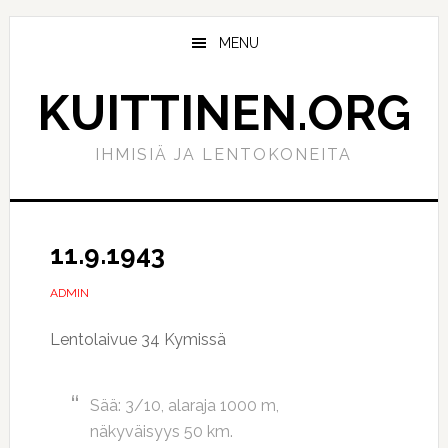
Hyppää
Hyppää
pääsisältöön
ensisijaiseen
MENU
sivupalkkiin
KUITTINEN.ORG
IHMISIÄ JA LENTOKONEITA
11.9.1943
ADMIN
Lentolaivue 34 Kymissä
Sää: 3/10, alaraja 1000 m,
näkyväisyys 50 km.