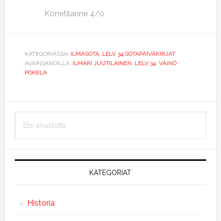
Konetilanne 4/0
KATEGORIASSA:
ILMASOTA
,
LELV 34 SOTAPÄIVÄKIRJAT
AVAINSANOILLA:
ILMARI JUUTILAINEN
,
LELV 34
,
VÄINÖ
POKELA
Ensisijainen
Etsi
sivupalkki
sivustolta
KATEGORIAT
Historia