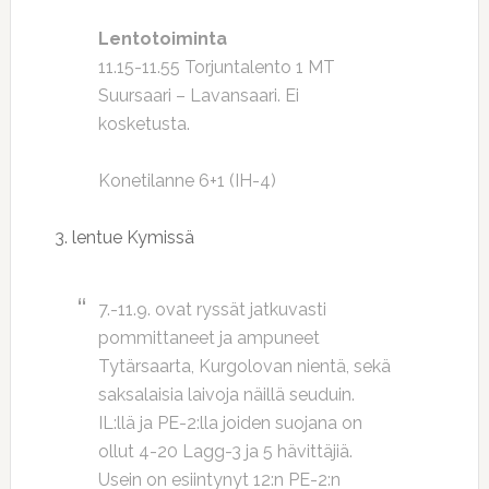
Lentotoiminta
11.15-11.55 Torjuntalento 1 MT
Suursaari – Lavansaari. Ei
kosketusta.
Konetilanne 6+1 (IH-4)
3. lentue Kymissä
7.-11.9. ovat ryssät jatkuvasti
pommittaneet ja ampuneet
Tytärsaarta, Kurgolovan nientä, sekä
saksalaisia laivoja näillä seuduin.
IL:llä ja PE-2:lla joiden suojana on
ollut 4-20 Lagg-3 ja 5 hävittäjiä.
Usein on esiintynyt 12:n PE-2:n