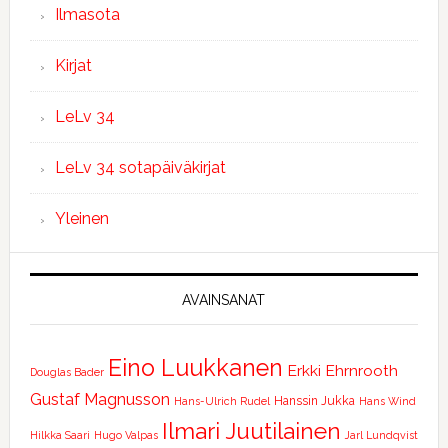
Ilmasota
Kirjat
LeLv 34
LeLv 34 sotapäiväkirjat
Yleinen
AVAINSANAT
Eino Luukkanen
Erkki Ehrnrooth
Douglas Bader
Gustaf Magnusson
Hanssin Jukka
Hans-Ulrich Rudel
Hans Wind
Ilmari Juutilainen
Hilkka Saari
Hugo Valpas
Jarl Lundqvist