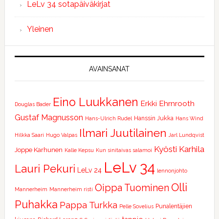
LeLv 34 sotapäiväkirjat
Yleinen
AVAINSANAT
Eino Luukkanen
Erkki Ehrnrooth
Douglas Bader
Gustaf Magnusson
Hanssin Jukka
Hans-Ulrich Rudel
Hans Wind
Ilmari Juutilainen
Hilkka Saari
Hugo Valpas
Jarl Lundqvist
Kyösti Karhila
Joppe Karhunen
Kalle Kepsu
Kun sinitaivas salamoi
LeLv 34
Lauri Pekuri
LeLv 24
lennonjohto
Olli
Oippa Tuominen
Mannerheim
Mannerheim risti
Puhakka
Pappa Turkka
Punalentäjien
Pelle Sovelius