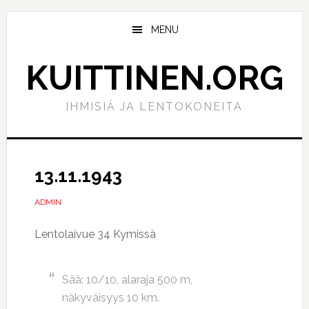
Hyppää
Hyppää
pääsisältöön
ensisijaiseen
MENU
sivupalkkiin
KUITTINEN.ORG
IHMISIÄ JA LENTOKONEITA
13.11.1943
ADMIN
Lentolaivue 34 Kymissä
Sää: 10/10, alaraja 500 m,
näkyväisyys 10 km.