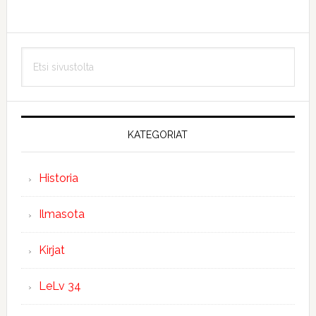
Ensisijainen
Etsi
sivupalkki
sivustolta
KATEGORIAT
Historia
Ilmasota
Kirjat
LeLv 34