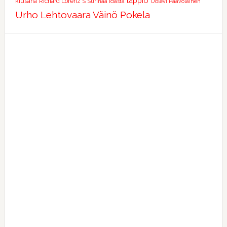
tappio
kiusana
Richard Lorenz
S
Surinaa idästä
Uolevi Paavolainen
Urho Lehtovaara
Väinö Pokela