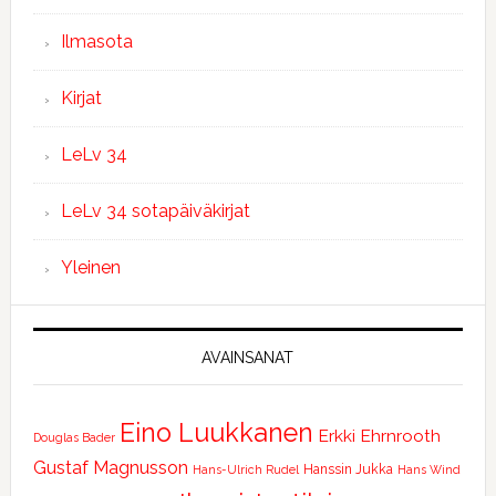
Ilmasota
Kirjat
LeLv 34
LeLv 34 sotapäiväkirjat
Yleinen
AVAINSANAT
Eino Luukkanen
Erkki Ehrnrooth
Douglas Bader
Gustaf Magnusson
Hanssin Jukka
Hans-Ulrich Rudel
Hans Wind