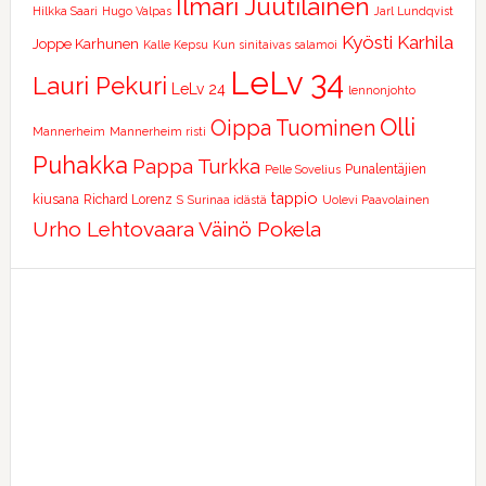
Ilmari Juutilainen
Hilkka Saari
Hugo Valpas
Jarl Lundqvist
Kyösti Karhila
Joppe Karhunen
Kalle Kepsu
Kun sinitaivas salamoi
LeLv 34
Lauri Pekuri
LeLv 24
lennonjohto
Olli
Oippa Tuominen
Mannerheim
Mannerheim risti
Puhakka
Pappa Turkka
Punalentäjien
Pelle Sovelius
tappio
kiusana
Richard Lorenz
S
Surinaa idästä
Uolevi Paavolainen
Urho Lehtovaara
Väinö Pokela