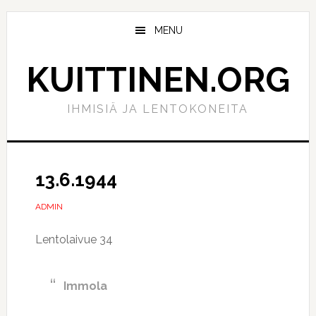
Hyppää
Hyppää
pääsisältöön
ensisijaiseen
MENU
sivupalkkiin
KUITTINEN.ORG
IHMISIÄ JA LENTOKONEITA
13.6.1944
ADMIN
Lentolaivue 34
Immola