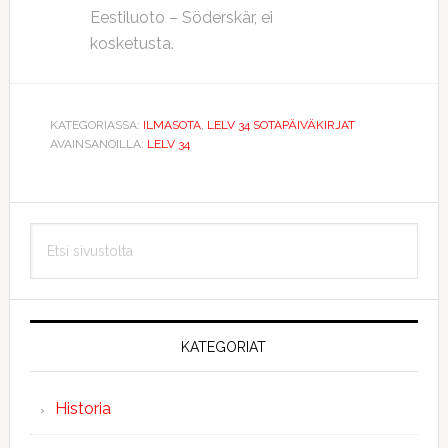
Eestiluoto – Söderskär, ei
kosketusta.
KATEGORIASSA:
ILMASOTA
,
LELV 34 SOTAPÄIVÄKIRJAT
AVAINSANOILLA:
LELV 34
Ensisijainen
Etsi
sivupalkki
sivustolta
KATEGORIAT
Historia