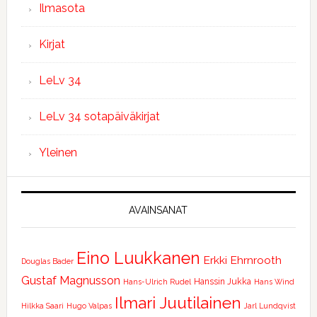
Ilmasota
Kirjat
LeLv 34
LeLv 34 sotapäiväkirjat
Yleinen
AVAINSANAT
Eino Luukkanen
Erkki Ehrnrooth
Douglas Bader
Gustaf Magnusson
Hanssin Jukka
Hans-Ulrich Rudel
Hans Wind
Ilmari Juutilainen
Hilkka Saari
Hugo Valpas
Jarl Lundqvist