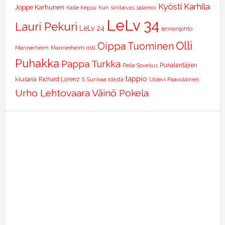
Kyösti Karhila
Joppe Karhunen
Kalle Kepsu
Kun sinitaivas salamoi
LeLv 34
Lauri Pekuri
LeLv 24
lennonjohto
Olli
Oippa Tuominen
Mannerheim
Mannerheim risti
Puhakka
Pappa Turkka
Punalentäjien
Pelle Sovelius
tappio
kiusana
Richard Lorenz
S
Surinaa idästä
Uolevi Paavolainen
Urho Lehtovaara
Väinö Pokela