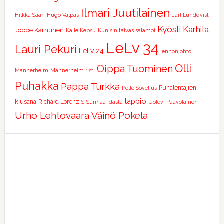
Ilmari Juutilainen
Hilkka Saari
Hugo Valpas
Jarl Lundqvist
Kyösti Karhila
Joppe Karhunen
Kalle Kepsu
Kun sinitaivas salamoi
LeLv 34
Lauri Pekuri
LeLv 24
lennonjohto
Olli
Oippa Tuominen
Mannerheim
Mannerheim risti
Puhakka
Pappa Turkka
Punalentäjien
Pelle Sovelius
tappio
kiusana
Richard Lorenz
S
Surinaa idästä
Uolevi Paavolainen
Urho Lehtovaara
Väinö Pokela