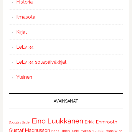
Historia
Ilmasota
Kirjat
LeLv 34
LeLv 34 sotapäiväkirjat
Yleinen
AVAINSANAT
Eino Luukkanen
Erkki Ehrnrooth
Douglas Bader
Gustaf Magnusson
Hanssin Jukka
Hans-Ulrich Rudel
Hans Wind