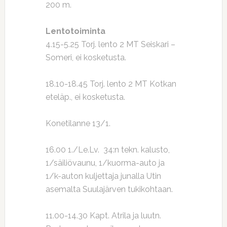
200 m.
Lentotoiminta
4.15-5.25 Torj. lento 2 MT Seiskari –
Someri, ei kosketusta.
18.10-18.45 Torj. lento 2 MT Kotkan
eteläp., ei kosketusta.
Konetilanne 13/1.
16.00 1./Le.Lv. 34:n tekn. kalusto,
1/säiliövaunu, 1/kuorma-auto ja
1/k-auton kuljettaja junalla Utin
asemalta Suulajärven tukikohtaan.
11.00-14.30 Kapt. Atrila ja luutn.