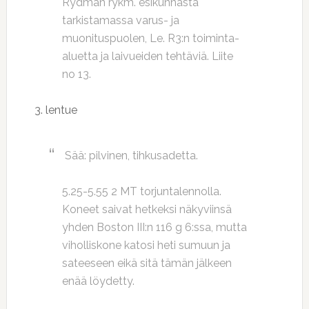
Rydman rykm. esikunnasta
tarkistamassa varus- ja
muonituspuolen, Le. R3:n toiminta-
aluetta ja laivueiden tehtäviä. Liite
no 13.
3. lentue
Sää: pilvinen, tihkusadetta.
5.25-5.55 2 MT torjuntalennolla.
Koneet saivat hetkeksi näkyviinsä
yhden Boston III:n 116 g 6:ssa, mutta
viholliskone katosi heti sumuun ja
sateeseen eikä sitä tämän jälkeen
enää löydetty.