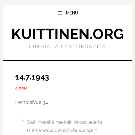
Hyppää
Hyppää
pääsisältöön
ensisijaiseen
MENU
sivupalkkiin
KUITTINEN.ORG
IHMISIÄ JA LENTOKONEITA
14.7.1943
ADMIN
Lentolaivue 34
Sää: merellä melkein kirkas, auerta,
mantereella usvapilviä, alaraja n.