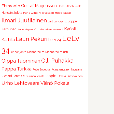
Ehrnrooth
Gustaf Magnusson
Hans-Ulrich Rudel
Hanssin Jukka
Hans Wind
Hilkka Saari
Hugo Valpas
Ilmari Juutilainen
Joppe
Jarl Lundqvist
Kyösti
Karhunen
Kalle Kepsu
Kun sinitaivas salamoi
LeLv
Lauri Pekuri
Karhila
LeLv 24
34
lennonjohto
Mannerheim
Mannerheim risti
Olli Puhakka
Oippa Tuominen
Pappa Turkka
Punalentäjien kiusana
Pelle Sovelius
tappio
Richard Lorenz
S
Surinaa idästä
Uolevi Paavolainen
Urho Lehtovaara
Väinö Pokela