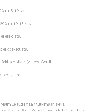
500 m, 5-10 km.
 200 m, 10-15 km.
ei erikoista.
r, ei kosketusta.
rki ja potkuri (ylikers. Gerdt).
200 m, 5 km.
ä Malmille tutkimaan tutkimaan siellä
lmille klo 16.02. Konetilanne: 7 k, MT-201 huoll.