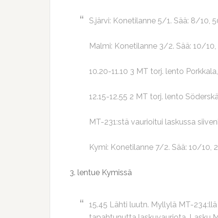
S.järvi: Konetilanne 5/1. Sää: 8/10, 
Malmi: Konetilanne 3/2. Sää: 10/10,
10.20-11.10 3 MT torj. lento Porkkala, 
12.15-12.55 2 MT torj. lento Söderskä
MT-231:stä vaurioitui laskussa siivenkä
Kymi: Konetilanne 7/2. Sää: 10/10, 
3. lentue Kymissä
15.45 Lähti luutn. Myllylä MT-234:ll
tapahtunutta laskuvauriota. Lasku Ma