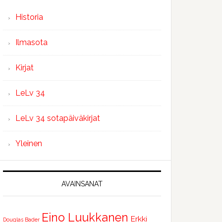
Historia
Ilmasota
Kirjat
LeLv 34
LeLv 34 sotapäiväkirjat
Yleinen
AVAINSANAT
Eino Luukkanen
Erkki
Douglas Bader