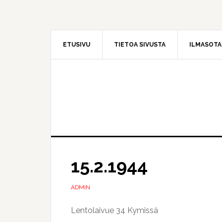
Hyppää
Hyppää
pääsisältöön
ensisijaiseen
sivupalkkiin
ETUSIVU
TIETOA SIVUSTA
ILMASOT
15.2.1944
ADMIN
Lentolaivue 34 Kymissä