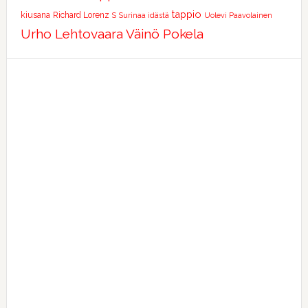
tappio
kiusana
Richard Lorenz
S
Surinaa idästä
Uolevi Paavolainen
Urho Lehtovaara
Väinö Pokela