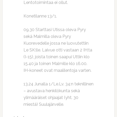
Lentotoimintaa ei ollut.
Konetilanne 13/1.
09.30 Starttasi Utissa oleva Pyry
sekä Malmilla oleva Pyry
Kuorevedelle jossa ne luovutettiin
Le SK:lle. Laivue otti vastaan 2 IH:ta
(I-15), joista toinen saapui Uttiin klo
15.40 ja toinen Malmille klo 16.00.
IH-koneet ovat maalilentoja varten.
13.24 Junalla 1/Le.Lv. 34:n teknillinen
– avustava henkilökunta sekä
ylimääräiset ohjaajat (yht. 30
miestä) Suulajärvelle.