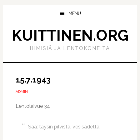
Hyppää
Hyppää
pääsisältöön
ensisijaiseen
MENU
sivupalkkiin
KUITTINEN.ORG
IHMISIÄ JA LENTOKONEITA
15.7.1943
ADMIN
Lentolaivue 34
Sää: täysin pilvistä, vesisadetta.