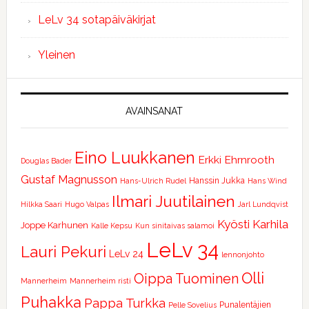
LeLv 34 sotapäiväkirjat
Yleinen
AVAINSANAT
Eino Luukkanen
Erkki Ehrnrooth
Douglas Bader
Gustaf Magnusson
Hanssin Jukka
Hans-Ulrich Rudel
Hans Wind
Ilmari Juutilainen
Hilkka Saari
Hugo Valpas
Jarl Lundqvist
Kyösti Karhila
Joppe Karhunen
Kalle Kepsu
Kun sinitaivas salamoi
LeLv 34
Lauri Pekuri
LeLv 24
lennonjohto
Olli
Oippa Tuominen
Mannerheim
Mannerheim risti
Puhakka
Pappa Turkka
Punalentäjien
Pelle Sovelius