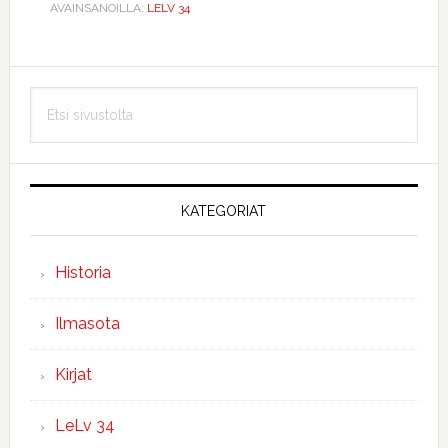
AVAINSANOILLA:
LELV 34
Ensisijainen
Etsi
sivupalkki
sivustolta
KATEGORIAT
Historia
Ilmasota
Kirjat
LeLv 34