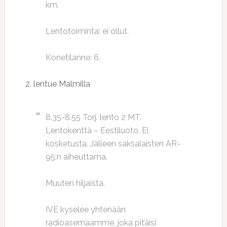
km.
Lentotoiminta: ei ollut.
Konetilanne: 6.
2. lentue Malmilla
8.35-8.55 Torj. lento 2 MT.
Lentokenttä – Eestiluoto. Ei
kosketusta. Jälleen saksalaisten AR-
95:n aiheuttama.
Muuten hiljaista.
IVE kyselee yhtenään
radioasemaamme, joka pitäisi