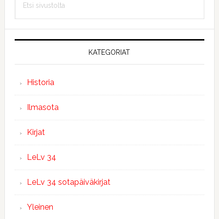
sivupalkki
sivustolta
KATEGORIAT
Historia
Ilmasota
Kirjat
LeLv 34
LeLv 34 sotapäiväkirjat
Yleinen