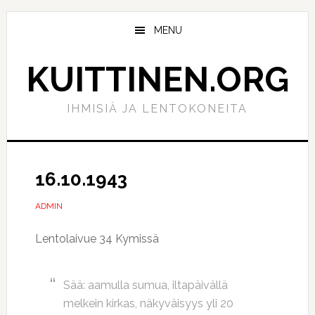
Hyppää
Hyppää
pääsisältöön
ensisijaiseen
MENU
sivupalkkiin
KUITTINEN.ORG
IHMISIÄ JA LENTOKONEITA
16.10.1943
ADMIN
Lentolaivue 34 Kymissä
Sää: aamulla sumua, iltapäivällä
melkein kirkas, näkyväisyys yli 20