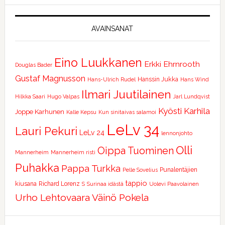
AVAINSANAT
Eino Luukkanen
Erkki Ehrnrooth
Douglas Bader
Gustaf Magnusson
Hanssin Jukka
Hans-Ulrich Rudel
Hans Wind
Ilmari Juutilainen
Hilkka Saari
Hugo Valpas
Jarl Lundqvist
Kyösti Karhila
Joppe Karhunen
Kalle Kepsu
Kun sinitaivas salamoi
LeLv 34
Lauri Pekuri
LeLv 24
lennonjohto
Olli
Oippa Tuominen
Mannerheim
Mannerheim risti
Puhakka
Pappa Turkka
Punalentäjien
Pelle Sovelius
tappio
kiusana
Richard Lorenz
S
Surinaa idästä
Uolevi Paavolainen
Urho Lehtovaara
Väinö Pokela