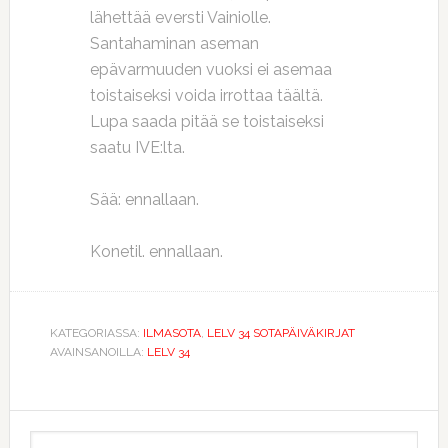
lähettää eversti Vainiolle.
Santahaminan aseman
epävarmuuden vuoksi ei asemaa
toistaiseksi voida irrottaa täältä.
Lupa saada pitää se toistaiseksi
saatu IVE:lta.
Sää: ennallaan.
Konetil. ennallaan.
KATEGORIASSA:
ILMASOTA
,
LELV 34 SOTAPÄIVÄKIRJAT
AVAINSANOILLA:
LELV 34
Ensisijainen
Etsi