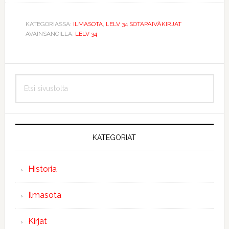
KATEGORIASSA:
ILMASOTA
,
LELV 34 SOTAPÄIVÄKIRJAT
AVAINSANOILLA:
LELV 34
Ensisijainen
Etsi
sivupalkki
sivustolta
KATEGORIAT
Historia
Ilmasota
Kirjat