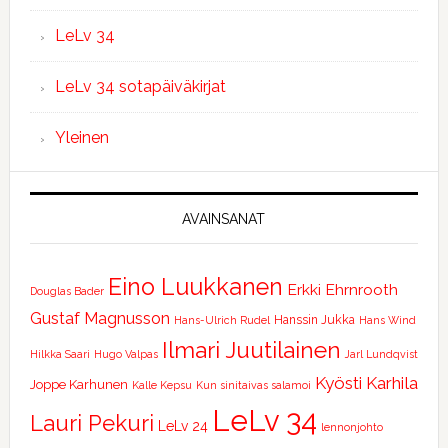
LeLv 34
LeLv 34 sotapäiväkirjat
Yleinen
AVAINSANAT
Eino Luukkanen
Erkki Ehrnrooth
Douglas Bader
Gustaf Magnusson
Hanssin Jukka
Hans-Ulrich Rudel
Hans Wind
Ilmari Juutilainen
Hilkka Saari
Hugo Valpas
Jarl Lundqvist
Kyösti Karhila
Joppe Karhunen
Kalle Kepsu
Kun sinitaivas salamoi
LeLv 34
Lauri Pekuri
LeLv 24
lennonjohto