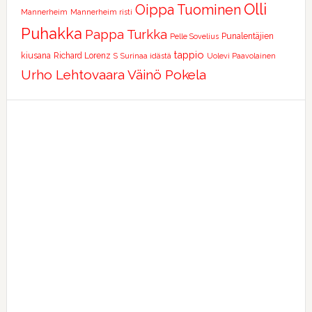
Olli
Oippa Tuominen
Mannerheim
Mannerheim risti
Puhakka
Pappa Turkka
Punalentäjien
Pelle Sovelius
tappio
kiusana
Richard Lorenz
S
Surinaa idästä
Uolevi Paavolainen
Urho Lehtovaara
Väinö Pokela