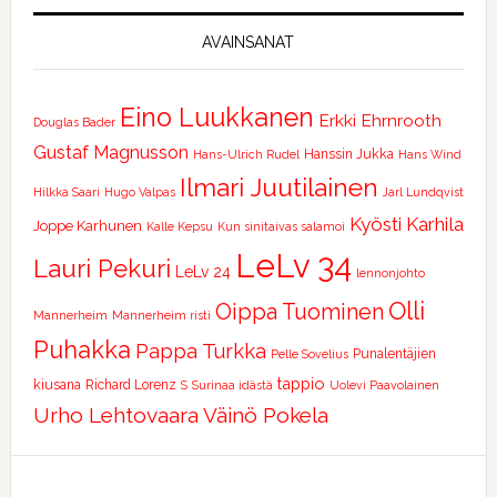
AVAINSANAT
Eino Luukkanen
Erkki Ehrnrooth
Douglas Bader
Gustaf Magnusson
Hanssin Jukka
Hans-Ulrich Rudel
Hans Wind
Ilmari Juutilainen
Hilkka Saari
Hugo Valpas
Jarl Lundqvist
Kyösti Karhila
Joppe Karhunen
Kalle Kepsu
Kun sinitaivas salamoi
LeLv 34
Lauri Pekuri
LeLv 24
lennonjohto
Olli
Oippa Tuominen
Mannerheim
Mannerheim risti
Puhakka
Pappa Turkka
Punalentäjien
Pelle Sovelius
tappio
kiusana
Richard Lorenz
S
Surinaa idästä
Uolevi Paavolainen
Urho Lehtovaara
Väinö Pokela