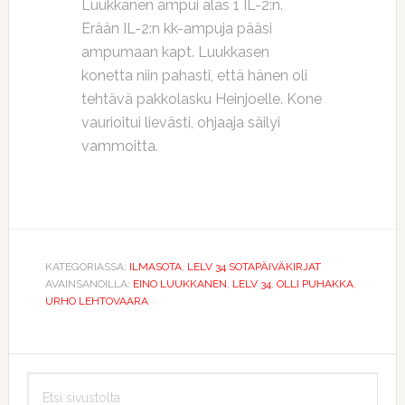
Luukkanen ampui alas 1 IL-2:n.
Erään IL-2:n kk-ampuja pääsi
ampumaan kapt. Luukkasen
konetta niin pahasti, että hänen oli
tehtävä pakkolasku Heinjoelle. Kone
vaurioitui lievästi, ohjaaja säilyi
vammoitta.
KATEGORIASSA:
ILMASOTA
,
LELV 34 SOTAPÄIVÄKIRJAT
AVAINSANOILLA:
EINO LUUKKANEN
,
LELV 34
,
OLLI PUHAKKA
,
URHO LEHTOVAARA
Ensisijainen
Etsi
sivupalkki