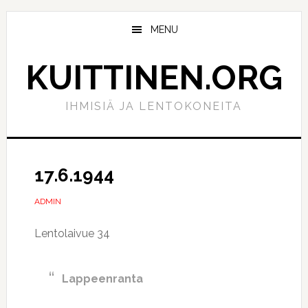
Hyppää
Hyppää
pääsisältöön
ensisijaiseen
MENU
sivupalkkiin
KUITTINEN.ORG
IHMISIÄ JA LENTOKONEITA
17.6.1944
ADMIN
Lentolaivue 34
Lappeenranta