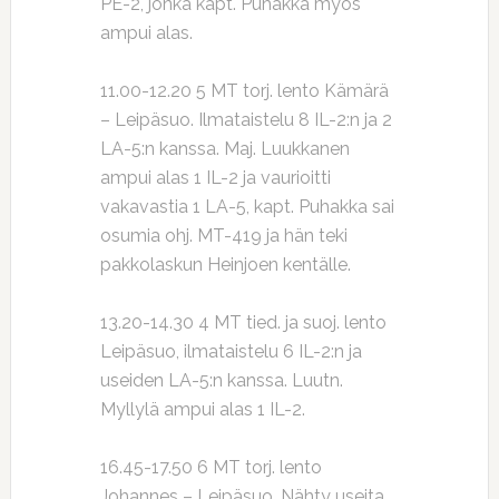
PE-2, jonka kapt. Puhakka myös
ampui alas.
11.00-12.20 5 MT torj. lento Kämärä
– Leipäsuo. Ilmataistelu 8 IL-2:n ja 2
LA-5:n kanssa. Maj. Luukkanen
ampui alas 1 IL-2 ja vaurioitti
vakavastia 1 LA-5, kapt. Puhakka sai
osumia ohj. MT-419 ja hän teki
pakkolaskun Heinjoen kentälle.
13.20-14.30 4 MT tied. ja suoj. lento
Leipäsuo, ilmataistelu 6 IL-2:n ja
useiden LA-5:n kanssa. Luutn.
Myllylä ampui alas 1 IL-2.
16.45-17.50 6 MT torj. lento
Johannes – Leipäsuo. Nähty useita