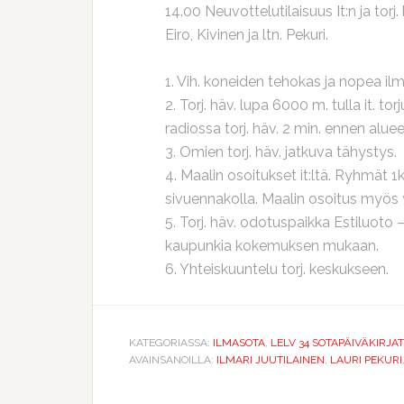
14.00 Neuvottelutilaisuus It:n ja torj. 
Eiro, Kivinen ja ltn. Pekuri.
1. Vih. koneiden tehokas ja nopea ilmo
2. Torj. häv. lupa 6000 m. tulla it. to
radiossa torj. häv. 2 min. ennen alue
3. Omien torj. häv. jatkuva tähystys.
4. Maalin osoitukset it:ltä. Ryhmät 1k
sivuennakolla. Maalin osoitus myös yl
5. Torj. häv. odotuspaikka Estiluoto
kaupunkia kokemuksen mukaan.
6. Yhteiskuuntelu torj. keskukseen.
KATEGORIASSA:
ILMASOTA
,
LELV 34 SOTAPÄIVÄKIRJAT
AVAINSANOILLA:
ILMARI JUUTILAINEN
,
LAURI PEKURI