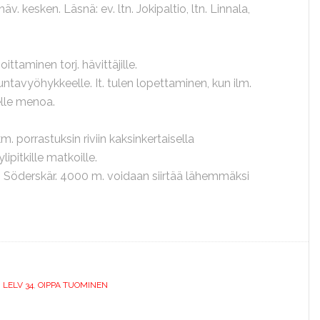
häv. kesken. Läsnä: ev. ltn. Jokipaltio, ltn. Linnala,
ittaminen torj. hävittäjille.
rjuntavyöhykkeelle. It. tulen lopettaminen, kun ilm.
elle menoa.
m. porrastuksin riviin kaksinkertaisella
ipitkille matkoille.
 – Söderskär. 4000 m. voidaan siirtää lähemmäksi
,
LELV 34
,
OIPPA TUOMINEN