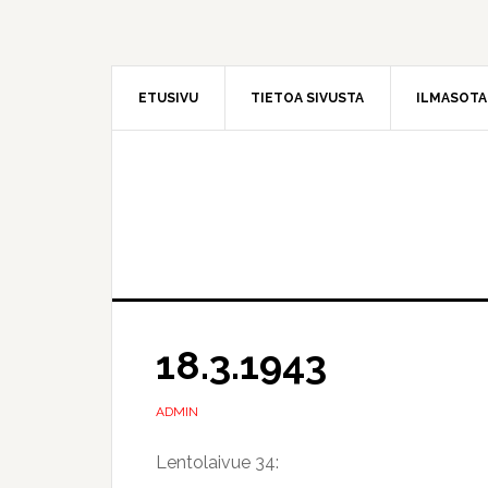
Hyppää
Hyppää
pääsisältöön
ensisijaiseen
sivupalkkiin
ETUSIVU
TIETOA SIVUSTA
ILMASOT
18.3.1943
ADMIN
Lentolaivue 34: