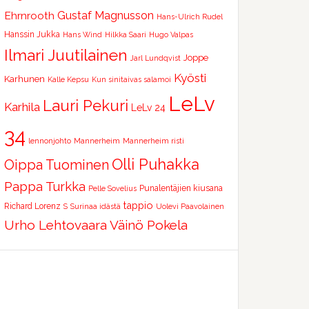
Ehrnrooth
Gustaf Magnusson
Hans-Ulrich Rudel
Hanssin Jukka
Hans Wind
Hilkka Saari
Hugo Valpas
Ilmari Juutilainen
Joppe
Jarl Lundqvist
Kyösti
Karhunen
Kalle Kepsu
Kun sinitaivas salamoi
LeLv
Lauri Pekuri
Karhila
LeLv 24
34
lennonjohto
Mannerheim
Mannerheim risti
Olli Puhakka
Oippa Tuominen
Pappa Turkka
Punalentäjien kiusana
Pelle Sovelius
tappio
Richard Lorenz
S
Surinaa idästä
Uolevi Paavolainen
Urho Lehtovaara
Väinö Pokela