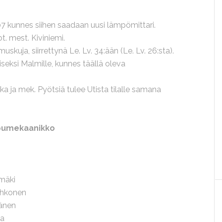
07 kunnes siihen saadaan uusi lämpömittari.
t. mest. Kiviniemi.
kuja, siirrettynä Le. Lv. 34:ään (Le. Lv. 26:sta).
iseksi Malmille, kunnes täällä oleva
ka ja mek. Pyötsiä tulee Utista tilalle samana
apumekaanikko
mäki
uhkonen
känen
la