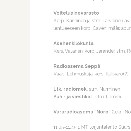
Voiteluainevarasto
Korp. Kanninen ja stm. Tarvainen avus
lentueeseen korp. Cavén, määr. apu
Asehenkilökunta
Kers. Vatanen, korp. Jarander, stm. 
Radioasema Seppä
Vääp. Lehmuskuja, kers. Kukkaro(?),
Ltk. radiomek.
stm. Nurminen
Puh.- ja viestikal.
stm. Lammi
Vararadioasema ”Noro”
(tekn. N
11.05-11.45 1 MT torjuntalento Suursaar