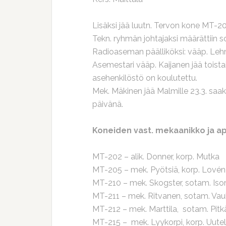
Lisäksi jää luutn. Tervon kone MT-2
Tekn. ryhmän johtajaksi määrättiin so
Radioaseman päälliköksi: vääp. Lehmus
Asemestari vääp. Kaijanen jää toista
asehenkilöstö on koulutettu.
Mek. Mäkinen jää Malmille 23.3. saak
päivänä.
Koneiden vast. mekaanikko ja 
MT-202 – alik. Donner, korp. Mutka
MT-205 – mek. Pyötsiä, korp. Lovén
MT-210 – mek. Skogster, sotam. Iso
MT-211 – mek. Ritvanen, sotam. Va
MT-212 – mek. Marttila, sotam. Pit
MT-215 – mek. Lyykorpi, korp. Uute