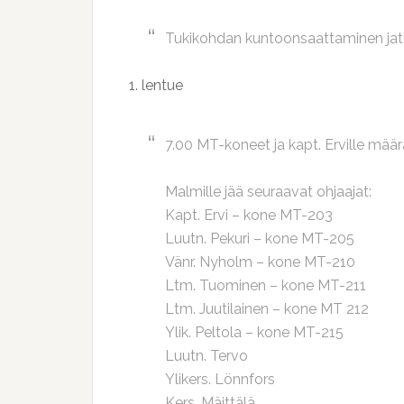
Tukikohdan kuntoonsaattaminen jatk
1. lentue
7.00 MT-koneet ja kapt. Erville määr
Malmille jää seuraavat ohjaajat:
Kapt. Ervi – kone MT-203
Luutn. Pekuri – kone MT-205
Vänr. Nyholm – kone MT-210
Ltm. Tuominen – kone MT-211
Ltm. Juutilainen – kone MT 212
Ylik. Peltola – kone MT-215
Luutn. Tervo
Ylikers. Lönnfors
Kers. Mäittälä