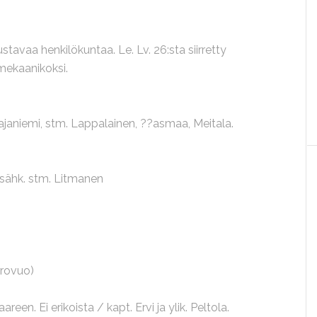
tavaa henkilökuntaa. Le. Lv. 26:sta siirretty
mekaanikoksi.
Rajaniemi, stm. Lappalainen, ??asmaa, Meitala.
 sähk. stm. Litmanen
orovuo)
een. Ei erikoista / kapt. Ervi ja ylik. Peltola.