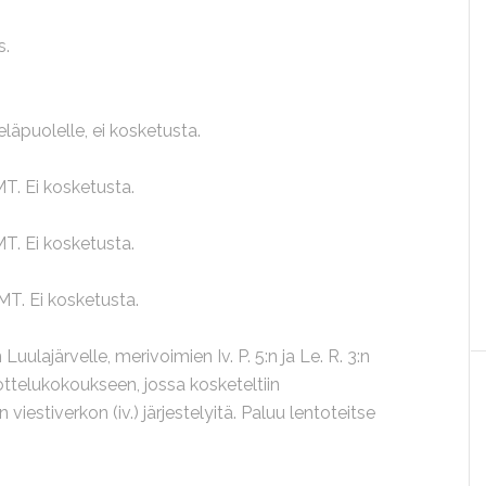
s.
läpuolelle, ei kosketusta.
MT. Ei kosketusta.
MT. Ei kosketusta.
MT. Ei kosketusta.
Luulajärvelle, merivoimien Iv. P. 5:n ja Le. R. 3:n
ottelukokoukseen, jossa kosketeltiin
estiverkon (iv.) järjestelyitä. Paluu lentoteitse