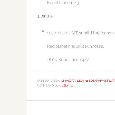
Konetilanne 11/3.
3. lentue
11.20-11.50 2 MT suoritti torj. lennon
Radiolähetin ei ollut kunnossa.
18.00 Konetilanne 4/2.
KATEGORIASSA:
ILMASOTA
,
LELV 34 SOTAPÄIVÄKIRJAT
AVAINSANOILLA:
LELV 34