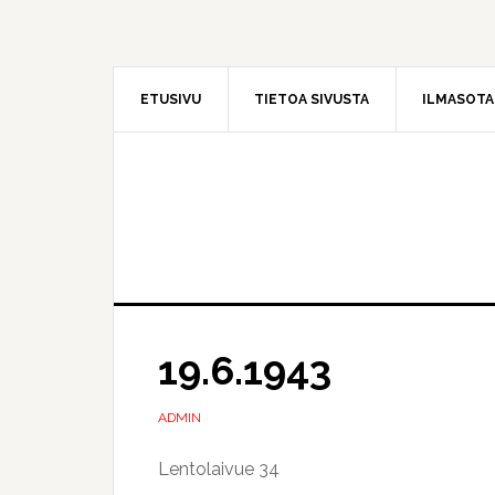
Hyppää
Hyppää
pääsisältöön
ensisijaiseen
sivupalkkiin
ETUSIVU
TIETOA SIVUSTA
ILMASOT
19.6.1943
ADMIN
Lentolaivue 34