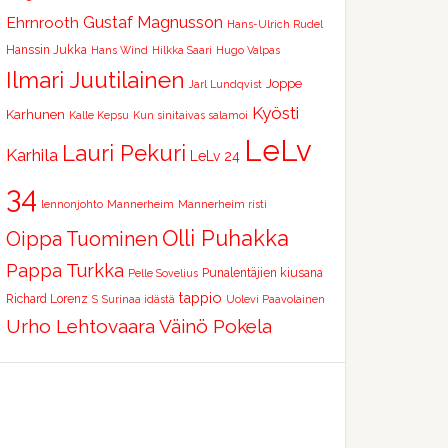
Ehrnrooth
Gustaf Magnusson
Hans-Ulrich Rudel
Hanssin Jukka
Hans Wind
Hilkka Saari
Hugo Valpas
Ilmari Juutilainen
Joppe
Jarl Lundqvist
Kyösti
Karhunen
Kalle Kepsu
Kun sinitaivas salamoi
LeLv
Lauri Pekuri
Karhila
LeLv 24
34
lennonjohto
Mannerheim
Mannerheim risti
Olli Puhakka
Oippa Tuominen
Pappa Turkka
Punalentäjien kiusana
Pelle Sovelius
tappio
Richard Lorenz
S
Surinaa idästä
Uolevi Paavolainen
Urho Lehtovaara
Väinö Pokela