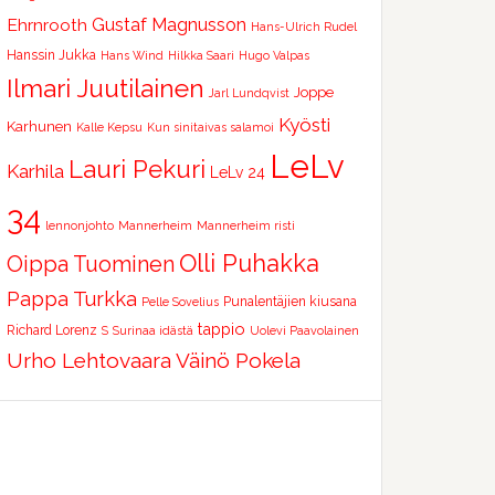
Ehrnrooth
Gustaf Magnusson
Hans-Ulrich Rudel
Hanssin Jukka
Hans Wind
Hilkka Saari
Hugo Valpas
Ilmari Juutilainen
Joppe
Jarl Lundqvist
Kyösti
Karhunen
Kalle Kepsu
Kun sinitaivas salamoi
LeLv
Lauri Pekuri
Karhila
LeLv 24
34
lennonjohto
Mannerheim
Mannerheim risti
Olli Puhakka
Oippa Tuominen
Pappa Turkka
Punalentäjien kiusana
Pelle Sovelius
tappio
Richard Lorenz
S
Surinaa idästä
Uolevi Paavolainen
Urho Lehtovaara
Väinö Pokela