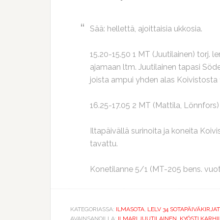
Sää: hellettä, ajoittaisia ukkosia.
15.20-15.50 1 MT (Juutilainen) torj. l
ajamaan ltm. Juutilainen tapasi Söde
joista ampui yhden alas Koivistosta 1
16.25-17.05 2 MT (Mattila, Lönnfors) t
Iltapäivällä surinoita ja koneita Koi
tavattu.
Konetilanne 5/1 (MT-205 bens. vuot
KATEGORIASSA:
ILMASOTA
,
LELV 34 SOTAPÄIVÄKIRJAT
AVAINSANOILLA:
ILMARI JUUTILAINEN
,
KYÖSTI KARHI