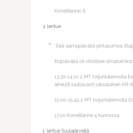
Konetilanne: 6.
3. lentue
Sää: aamupäivällä pintasumua, iltapäi
Iltapäivällä oli vihollisen ilmatoimi
13.30-14.10 2 MT torjuntalennolla Ee
aiheutti luultavasti saksalainen AR-
15.00-15.45 2 MT torjuntalennolla Ees
17.00 Konetilanne 4 kunnossa.
1. lentue Suulajärvellä