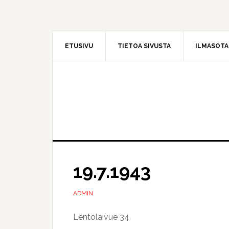
Hyppää
Hyppää
pääsisältöön
ensisijaiseen
sivupalkkiin
ETUSIVU
TIETOA SIVUSTA
ILMASOT
19.7.1943
ADMIN
Lentolaivue 34