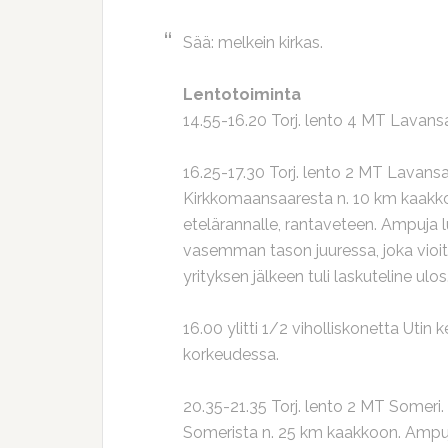
Sää: melkein kirkas.
Lentotoiminta
14.55-16.20 Torj. lento 4 MT Lavansaa
16.25-17.30 Torj. lento 2 MT Lavansaa
Kirkkomaansaaresta n. 10 km kaakk
etelärannalle, rantaveteen. Ampuja 
vasemman tason juuressa, joka vioitt
yrityksen jälkeen tuli laskuteline ulos
16.00 ylitti 1/2 viholliskonetta Utin
korkeudessa.
20.35-21.35 Torj. lento 2 MT Someri
Somerista n. 25 km kaakkoon. Ampu