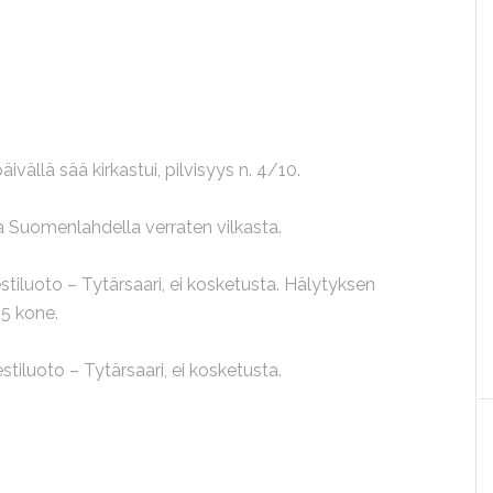
vällä sää kirkastui, pilvisyys n. 4/10.
nta Suomenlahdella verraten vilkasta.
stiluoto – Tytärsaari, ei kosketusta. Hälytyksen
85 kone.
tiluoto – Tytärsaari, ei kosketusta.