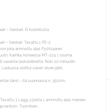
ri – Seiskari. Ei kosketusta.
ri – Seiskari. Tavattu 1 PE-2
oon joka ammuttu alas Pyötsaaren
luutn. Karhila, koneessa MT-224 1 osuma
i vasenta laskutelinettä. Noin 20 minuutin
. Laskussa vioittui vasen siiven järki.
 kentän länsi – itä suunnassa n. 3500m.
. Tavattu 3 Lagg-3 joista 1 ammuttu alas mereen
ja lentom. Tuominen.