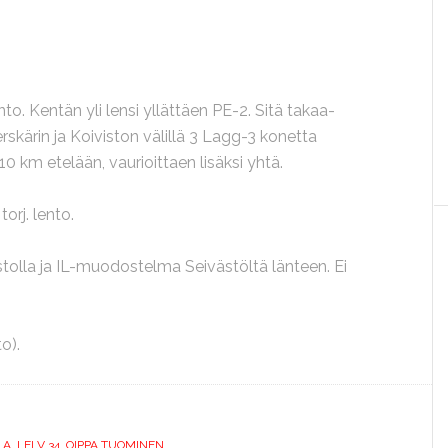
ento. Kentän yli lensi yllättäen PE-2. Sitä takaa-
rskärin ja Koiviston välillä 3 Lagg-3 konetta
0 km etelään, vaurioittaen lisäksi yhtä.
orj. lento.
vistolla ja IL-muodostelma Seivästöltä länteen. Ei
o).
LA
,
LELV 34
,
OIPPA TUOMINEN