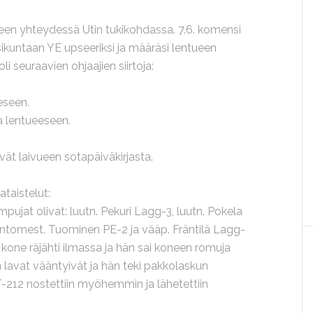
vueen yhteydessä Utin tukikohdassa. 7.6. komensi
sikuntaan YE upseeriksi ja määräsi lentueen
oli seuraavien ohjaajien siirtoja:
eseen.
sta lentueeseen.
vät laivueen sotapäiväkirjasta.
ataistelut:
pujat olivat: luutn. Pekuri Lagg-3, luutn. Pokela
lentomest. Tuominen PE-2 ja vääp. Fräntilä Lagg-
ne räjähti ilmassa ja hän sai koneen romuja
n lavat vääntyivät ja hän teki pakkolaskun
212 nostettiin myöhemmin ja lähetettiin