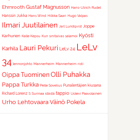
Ehrnrooth
Gustaf Magnusson
Hans-Ulrich Rudel
Hanssin Jukka
Hans Wind
Hilkka Saari
Hugo Valpas
Ilmari Juutilainen
Joppe
Jarl Lundqvist
Kyösti
Karhunen
Kalle Kepsu
Kun sinitaivas salamoi
LeLv
Lauri Pekuri
Karhila
LeLv 24
34
lennonjohto
Mannerheim
Mannerheim risti
Olli Puhakka
Oippa Tuominen
Pappa Turkka
Punalentäjien kiusana
Pelle Sovelius
tappio
Richard Lorenz
S
Surinaa idästä
Uolevi Paavolainen
Urho Lehtovaara
Väinö Pokela