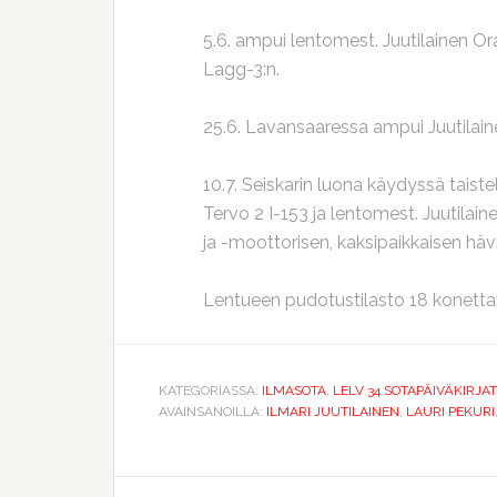
5.6. ampui lentomest. Juutilainen O
Lagg-3:n.
25.6. Lavansaaressa ampui Juutilaine
10.7. Seiskarin luona käydyssä taist
Tervo 2 I-153 ja lentomest. Juutilai
ja -moottorisen, kaksipaikkaisen hä
Lentueen pudotustilasto 18 konetta
KATEGORIASSA:
ILMASOTA
,
LELV 34 SOTAPÄIVÄKIRJAT
AVAINSANOILLA:
ILMARI JUUTILAINEN
,
LAURI PEKURI