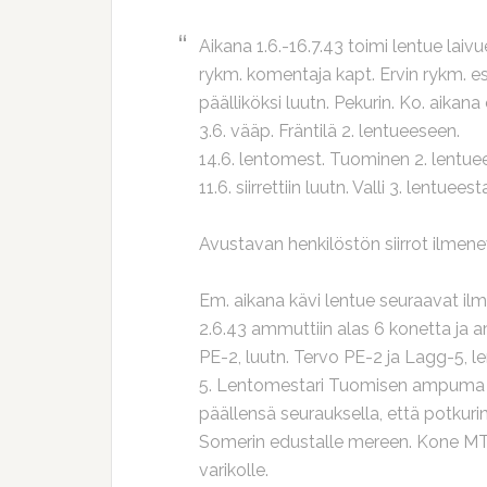
Aikana 1.6.-16.7.43 toimi lentue lai
rykm. komentaja kapt. Ervin rykm. e
päälliköksi luutn. Pekurin. Ko. aikana 
3.6. vääp. Fräntilä 2. lentueeseen.
14.6. lentomest. Tuominen 2. lentue
11.6. siirrettiin luutn. Valli 3. lentuee
Avustavan henkilöstön siirrot ilmene
Em. aikana kävi lentue seuraavat ilm
2.6.43 ammuttiin alas 6 konetta ja am
PE-2, luutn. Tervo PE-2 ja Lagg-5, 
5. Lentomestari Tuomisen ampuma ko
päällensä seurauksella, että potkuri
Somerin edustalle mereen. Kone MT-
varikolle.