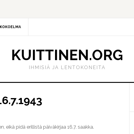
AKOKOELMA
KUITTINEN.ORG
IHMISIÄ JA LENTOKONEITA
E
s
16.7.1943
n, eikä pidä erillistä päiväkirjaa 16.7. saakka.