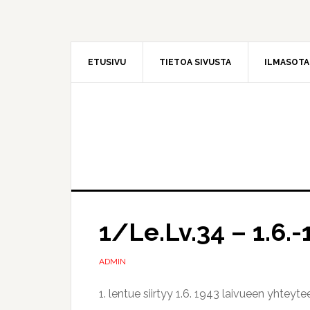
Hyppää
Hyppää
pääsisältöön
ensisijaiseen
sivupalkkiin
ETUSIVU
TIETOA SIVUSTA
ILMASOT
1/Le.Lv.34 – 1.6.-
ADMIN
1. lentue siirtyy 1.6. 1943 laivueen yhteytee