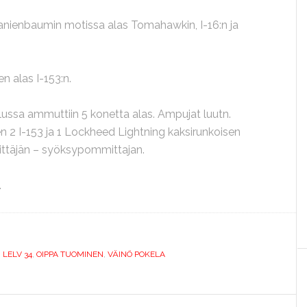
ranienbaumin motissa alas Tomahawkin, I-16:n ja
n alas I-153:n.
elussa ammuttiin 5 konetta alas. Ampujat luutn.
nen 2 I-153 ja 1 Lockheed Lightning kaksirunkoisen
vittäjän – syöksypommittajan.
.
,
LELV 34
,
OIPPA TUOMINEN
,
VÄINÖ POKELA