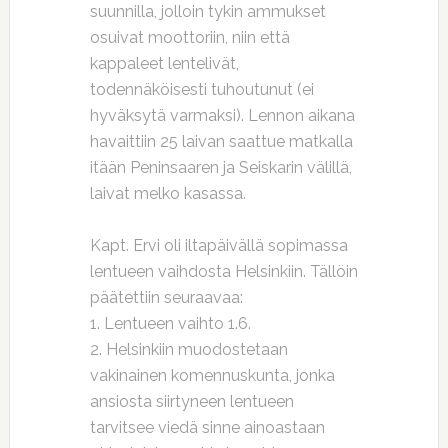
suunnilla, jolloin tykin ammukset
osuivat moottoriin, niin että
kappaleet lentelivät,
todennäköisesti tuhoutunut (ei
hyväksytä varmaksi). Lennon aikana
havaittiin 25 laivan saattue matkalla
itään Peninsaaren ja Seiskarin välillä,
laivat melko kasassa.
Kapt. Ervi oli iltapäivällä sopimassa
lentueen vaihdosta Helsinkiin. Tällöin
päätettiin seuraavaa:
1. Lentueen vaihto 1.6.
2. Helsinkiin muodostetaan
vakinainen komennuskunta, jonka
ansiosta siirtyneen lentueen
tarvitsee viedä sinne ainoastaan