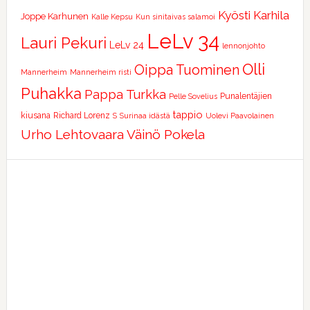
Kyösti Karhila
Joppe Karhunen
Kalle Kepsu
Kun sinitaivas salamoi
LeLv 34
Lauri Pekuri
LeLv 24
lennonjohto
Olli
Oippa Tuominen
Mannerheim
Mannerheim risti
Puhakka
Pappa Turkka
Punalentäjien
Pelle Sovelius
tappio
kiusana
Richard Lorenz
S
Surinaa idästä
Uolevi Paavolainen
Urho Lehtovaara
Väinö Pokela