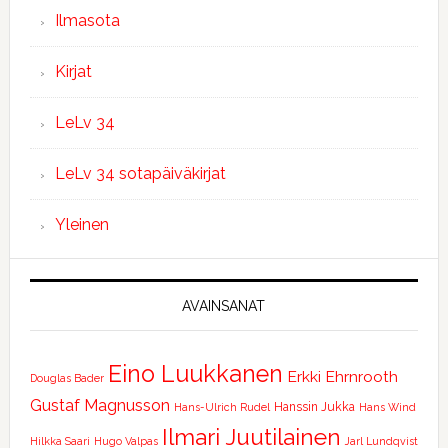
Ilmasota
Kirjat
LeLv 34
LeLv 34 sotapäiväkirjat
Yleinen
AVAINSANAT
Eino Luukkanen
Erkki Ehrnrooth
Douglas Bader
Gustaf Magnusson
Hanssin Jukka
Hans-Ulrich Rudel
Hans Wind
Ilmari Juutilainen
Hilkka Saari
Hugo Valpas
Jarl Lundqvist