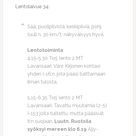
Lentolaivue 34:
Sää: puolipilvistä, keskipilviä, pohj.
tuuli n. 30 km/t, näkyväisyys hyvä.
Lentotoiminta
4.15-5.30 Torj. lento 2 MT
Lavansaari. Vänr. Kirjonen kohtasi
yhden I-16:n, jota pääsi tulittamaan
ilman tulosta.
5.15-6.35 Torj. lento 2 MT
Lavansaari. Tavattu muutamia (2-5)
I-153 joita tulitettu, mutta pääsivät
it:n suojaan.
Luutn. Ruotsila
syöksyi mereen klo 6.19
Äljy-