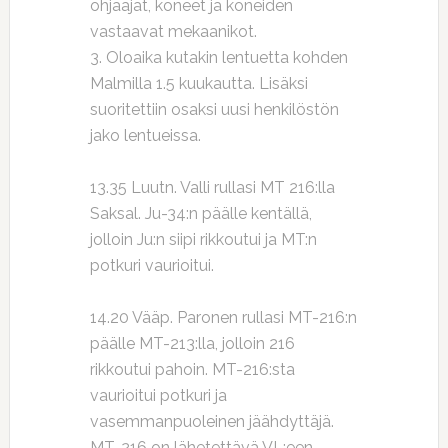
ohjaajat, koneet ja koneiden
vastaavat mekaanikot.
3. Oloaika kutakin lentuetta kohden
Malmilla 1.5 kuukautta. Lisäksi
suoritettiin osaksi uusi henkilöstön
jako lentueissa.
13.35 Luutn. Valli rullasi MT 216:lla
Saksal. Ju-34:n päälle kentällä,
jolloin Ju:n siipi rikkoutui ja MT:n
potkuri vaurioitui.
14.20 Vääp. Paronen rullasi MT-216:n
päälle MT-213:lla, jolloin 216
rikkoutui pahoin. MT-216:sta
vaurioitui potkuri ja
vasemmanpuoleinen jäähdyttäjä.
MT-216 on lähetettävä VL:een,