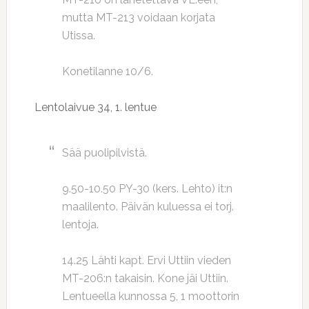
mutta MT-213 voidaan korjata
Utissa.
Konetilanne 10/6.
Lentolaivue 34, 1. lentue
Sää puolipilvistä.
9.50-10.50 PY-30 (kers. Lehto) it:n
maalilento. Päivän kuluessa ei torj.
lentoja.
14.25 Lähti kapt. Ervi Uttiin vieden
MT-206:n takaisin. Kone jäi Uttiin.
Lentueella kunnossa 5, 1 moottorin