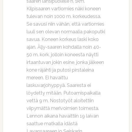
saaren länsipuolelle n. 1km.
Kilpisaaren vartiomies näki koneen
tulevan noin 1000 m. korkeudessa.
Se savusi niin vähän, että vartiomies
luuli sen olevan normaalia pakoputki
savua. Koneen korkeus laski koko
ajan. Äljy-saaren kohdalla noin 40-
50 m. kork. jolloin koneesta näytti
irtaantuvan jokin esine, jonka jälkeen
kone räjähti ja putosi pirstaleina
mereen. Ei havaittu
laskuvarjohyppyä. Saaresta ei
löydetty mitään. Putoamispaikalla
vettä 9 m. Nostotyöt aloitettiin
viipymättä merivoimien toimesta.
Lennon aikana havaittiin 19 laivan
saattue matkalla idästä
Lavansaareen jo Seiskarin