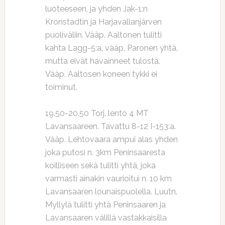
luoteeseen, ja yhden Jak-1:n
Kronstadtin ja Harjavallanjärven
puoliväliin. Vääp. Aaltonen tulitti
kahta Lagg-5:a, vääp. Paronen yhtä,
mutta eivät havainneet tulosta.
Vääp. Aaltosen koneen tykki ei
toiminut.
19.50-20.50 Torj. lento 4 MT
Lavansaareen. Tavattu 8-12 I-153:a.
Vääp. Lehtovaara ampui alas yhden
joka putosi n. 3km Peninsaaresta
koilliseen sekä tulitti yhtä, joka
varmasti ainakin vaurioitui n. 10 km
Lavansaaren lounaispuolella. Luutn.
Myllylä tulitti yhtä Peninsaaren ja
Lavansaaren välillä vastakkaisilla