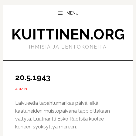
Hyppää
Hyppää
pääsisältöön
ensisijaiseen
MENU
sivupalkkiin
KUITTINEN.ORG
IHMISIÄ JA LENTOKONEITA
20.5.1943
ADMIN
Laivueella tapahtumarikas päivä, eikä
kaatuneiden muistopäivänä tappioiltakaan
vältytä. Luutnantti Esko Ruotsila kuolee
koneen syöksyttyä mereen.