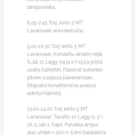
länsipuolella.
6.25-7.45 Torj. lento 2 MT
Lavansaari, ei kosketusta.
9.10-10.30 Torj. lento 5 MT
Lavansaari. Kohdattu ainakin neljä
IL:ää, 11 Lagg-3:a ja 2 I-153:a joista
useita tulitettiin. Pääsivät kuitenkin
pilvien suojassa pakenemaan.
Sitäpaitsi koneittemme aseissa
esiintyi häiriöitä.
13.20-14.20 Torj. lento 5 MT
Lavansaari. Tavattu 10 Lagg-5, 3 I-
16, 5 Jak-1. Kapt. Puhakka ampui
alas yhden I-16:n n. 5 km Seiskarista