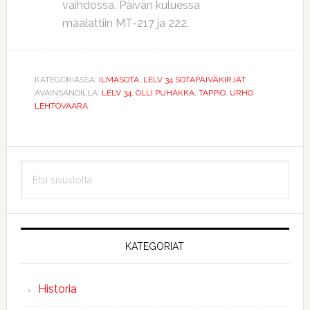
vaihdossa. Päivän kuluessa
maalattiin MT-217 ja 222.
KATEGORIASSA:
ILMASOTA
,
LELV 34 SOTAPÄIVÄKIRJAT
AVAINSANOILLA:
LELV 34
,
OLLI PUHAKKA
,
TAPPIO
,
URHO
LEHTOVAARA
Ensisijainen
Etsi
sivupalkki
sivustolta
KATEGORIAT
Historia