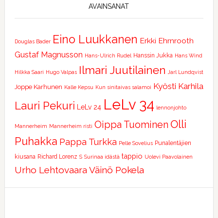
AVAINSANAT
Eino Luukkanen
Erkki Ehrnrooth
Douglas Bader
Gustaf Magnusson
Hanssin Jukka
Hans-Ulrich Rudel
Hans Wind
Ilmari Juutilainen
Hilkka Saari
Hugo Valpas
Jarl Lundqvist
Kyösti Karhila
Joppe Karhunen
Kalle Kepsu
Kun sinitaivas salamoi
LeLv 34
Lauri Pekuri
LeLv 24
lennonjohto
Olli
Oippa Tuominen
Mannerheim
Mannerheim risti
Puhakka
Pappa Turkka
Punalentäjien
Pelle Sovelius
tappio
kiusana
Richard Lorenz
S
Surinaa idästä
Uolevi Paavolainen
Urho Lehtovaara
Väinö Pokela