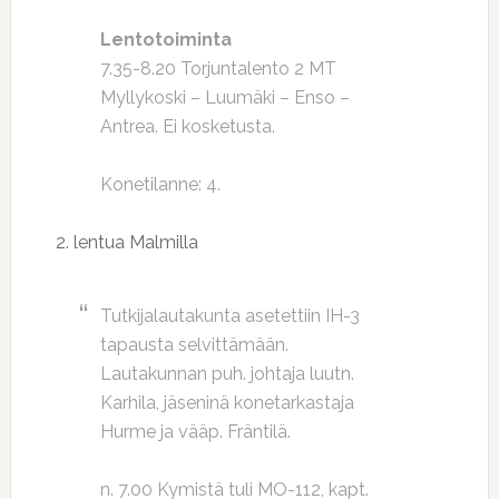
Lentotoiminta
7.35-8.20 Torjuntalento 2 MT
Myllykoski – Luumäki – Enso –
Antrea. Ei kosketusta.
Konetilanne: 4.
2. lentua Malmilla
Tutkijalautakunta asetettiin IH-3
tapausta selvittämään.
Lautakunnan puh. johtaja luutn.
Karhila, jäseninä konetarkastaja
Hurme ja vääp. Fräntilä.
n. 7.00 Kymistä tuli MO-112, kapt.