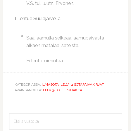
V.S. tuli luutn. Ervonen.
1. lentue Suulajärvellä
Sää: aamulla selkeää, aamupäivästä
alkaen matalaa, sateista.
Ei lentotoimintaa.
KATEGORIASSA:
ILMASOTA
,
LELV 34 SOTAPÄIVÄKIRJAT
AVAINSANOILLA:
LELV 34
,
OLLI PUHAKKA
Ensisijainen
Etsi
sivupalkki
sivustolta