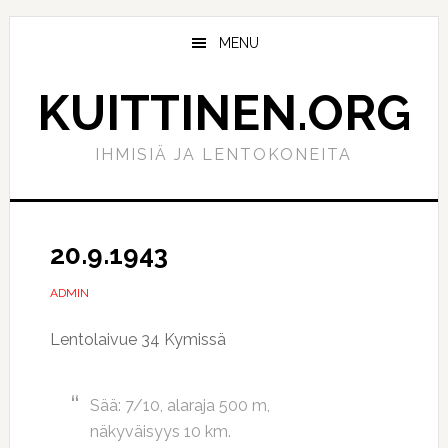
Hyppää
Hyppää
pääsisältöön
ensisijaiseen
MENU
sivupalkkiin
KUITTINEN.ORG
IHMISIÄ JA LENTOKONEITA
20.9.1943
ADMIN
Lentolaivue 34 Kymissä
Sää: 7/10, alaraja 500 m,
näkyväisyys 10 km.