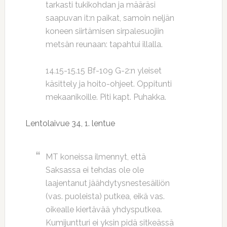
tarkasti tukikohdan ja määräsi
saapuvan it:n paikat, samoin neljän
koneen siirtämisen sirpalesuojiin
metsän reunaan: tapahtui illalla.
14.15-15.15 Bf-109 G-2:n yleiset
käsittely ja hoito-ohjeet. Oppitunti
mekaanikoille. Piti kapt. Puhakka.
Lentolaivue 34, 1. lentue
MT koneissa ilmennyt, että
Saksassa ei tehdas ole ole
laajentanut jäähdytysnestesäiliön
(vas. puoleista) putkea, eikä vas.
oikealle kiertävää yhdysputkea.
Kumijuntturi ei yksin pidä sitkeässä