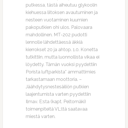
putkessa, tästä aiheutuu glykoolin
kiehuessa liitoksen avautuminen ja
nesteen vuotaminen kuumien
pakoputkien ohi ulos. Palovaara
mahdollinen. MT-202 pudotti
lennolle lähdettäessä äkkiä
kierrokset 20 ja ahtop. 1.0. Konetta
tutkittiin, mutta luonnollista vikaa ei
löydetty. Tämän vuoksi pyydettiin
Porista luftparkista* ammattimies
tarkastamaan moottoria. –
Jäähdytysnestesäiliön putkien
laajentumista varten pyydettiin
Ilmav. E:sta (kapt. Peltomäki)
toimenpiteitä VL:ltä saatavaa
miestä varten.