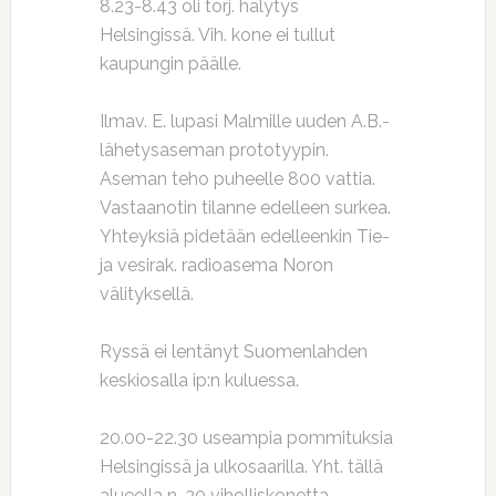
8.23-8.43 oli torj. hälytys
Helsingissä. Vih. kone ei tullut
kaupungin päälle.
Ilmav. E. lupasi Malmille uuden A.B.-
lähetysaseman prototyypin.
Aseman teho puheelle 800 vattia.
Vastaanotin tilanne edelleen surkea.
Yhteyksiä pidetään edelleenkin Tie-
ja vesirak. radioasema Noron
välityksellä.
Ryssä ei lentänyt Suomenlahden
keskiosalla ip:n kuluessa.
20.00-22.30 useampia pommituksia
Helsingissä ja ulkosaarilla. Yht. tällä
alueella n. 30 viholliskonetta.