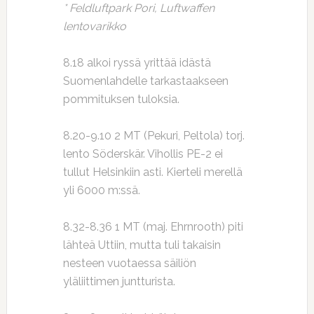
* Feldluftpark Pori, Luftwaffen
lentovarikko
8.18 alkoi ryssä yrittää idästä
Suomenlahdelle tarkastaakseen
pommituksen tuloksia.
8.20-9.10 2 MT (Pekuri, Peltola) torj.
lento Söderskär. Vihollis PE-2 ei
tullut Helsinkiin asti. Kierteli merellä
yli 6000 m:ssä.
8.32-8.36 1 MT (maj. Ehrnrooth) piti
lähteä Uttiin, mutta tuli takaisin
nesteen vuotaessa säiliön
yläliittimen juntturista.