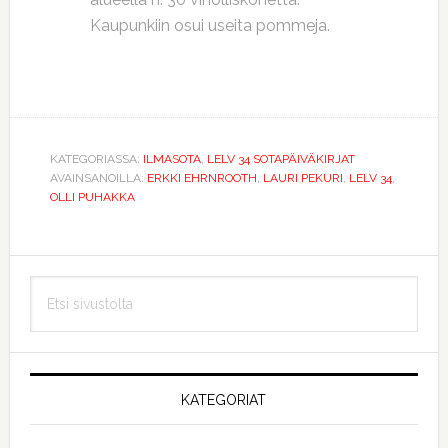
Kaupunkiin osui useita pommeja.
KATEGORIASSA:
ILMASOTA
,
LELV 34 SOTAPÄIVÄKIRJAT
AVAINSANOILLA:
ERKKI EHRNROOTH
,
LAURI PEKURI
,
LELV 34
,
OLLI PUHAKKA
Ensisijainen
Etsi
sivupalkki
sivustolta
KATEGORIAT