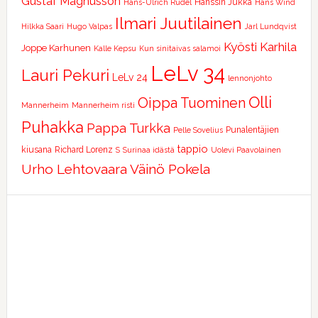
Gustaf Magnusson
Hanssin Jukka
Hans-Ulrich Rudel
Hans Wind
Ilmari Juutilainen
Hilkka Saari
Hugo Valpas
Jarl Lundqvist
Kyösti Karhila
Joppe Karhunen
Kalle Kepsu
Kun sinitaivas salamoi
LeLv 34
Lauri Pekuri
LeLv 24
lennonjohto
Olli
Oippa Tuominen
Mannerheim
Mannerheim risti
Puhakka
Pappa Turkka
Punalentäjien
Pelle Sovelius
tappio
kiusana
Richard Lorenz
S
Surinaa idästä
Uolevi Paavolainen
Urho Lehtovaara
Väinö Pokela