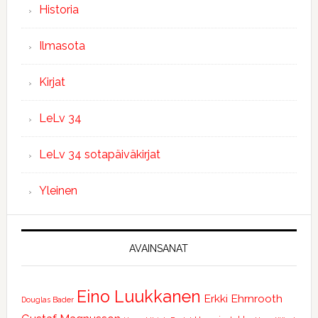
Historia
Ilmasota
Kirjat
LeLv 34
LeLv 34 sotapäiväkirjat
Yleinen
AVAINSANAT
Eino Luukkanen
Erkki Ehrnrooth
Douglas Bader